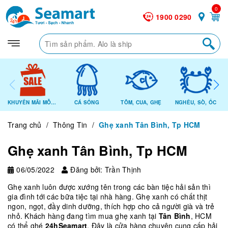
0
1900 0290
KHUYẾN MÃI MỖI NGÀY
CÁ SỐNG
TÔM, CUA, GHẸ
NGHÊU, SÒ, ỐC
Trang chủ
/
Thông Tin
/
Ghẹ xanh Tân Bình, Tp HCM
Ghẹ xanh Tân Bình, Tp HCM
06/05/2022
Đăng bởi: Trần Thịnh
Ghẹ xanh luôn được xướng tên trong các bàn tiệc hải sản thì
gia đình tới các bữa tiệc tại nhà hàng. Ghẹ xanh có chất thịt
ngon, ngọt, đầy dinh dưỡng, thích hợp cho cả người già và trẻ
nhỏ. Khách hàng đang tìm mua ghẹ xanh tại
Tân Bình
, HCM
có thể ghé
24hSeamart
. Đây là cửa hàng chuyên cung cấp hải