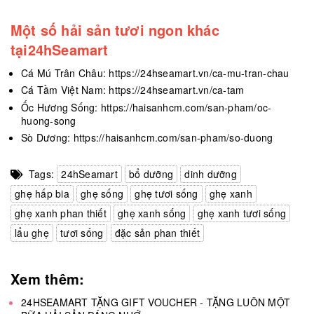
Một số hải sản tươi ngon khác
tại24hSeamart
Cá Mú Trân Châu:
https://24hseamart.vn/ca-mu-tran-chau
Cá Tầm Việt Nam:
https://24hseamart.vn/ca-tam
Ốc Hương Sống:
https://haisanhcm.com/san-pham/oc-
huong-song
Sò Dương:
https://haisanhcm.com/san-pham/so-duong
Tags:
24hSeamart
bổ dưỡng
dinh dưỡng
ghẹ hấp bia
ghẹ sống
ghẹ tươi sống
ghẹ xanh
ghẹ xanh phan thiết
ghẹ xanh sống
ghẹ xanh tươi sống
lẩu ghẹ
tươi sống
đặc sản phan thiết
Xem thêm:
24HSEAMART TẶNG GIFT VOUCHER - TẶNG LUÔN MỘT