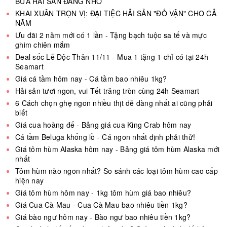
BỮA HẢI SẢN ĐÁNG NHỚ
KHAI XUÂN TRỌN VỊ: ĐẠI TIỆC HẢI SẢN "ĐỎ VẬN" CHO CẢ
NĂM
Ưu đãi 2 năm mới có 1 lần - Tặng bạch tuộc sa tế và mực
ghim chiên mắm
Deal sốc Lễ Độc Thân 11/11 - Mua 1 tặng 1 chỉ có tại 24h
Seamart
Giá cá tầm hôm nay - Cá tầm bao nhiêu 1kg?
Hải sản tươi ngon, vui Tết trăng tròn cùng 24h Seamart
6 Cách chọn ghẹ ngon nhiều thịt dễ dàng nhất ai cũng phải
biết
Giá cua hoàng đế - Bảng giá cua King Crab hôm nay
Cá tầm Beluga khổng lồ - Cá ngon nhất định phải thử!
Giá tôm hùm Alaska hôm nay - Bảng giá tôm hùm Alaska mới
nhất
Tôm hùm nào ngon nhất? So sánh các loại tôm hùm cao cấp
hiện nay
Giá tôm hùm hôm nay - 1kg tôm hùm giá bao nhiêu?
Giá Cua Cà Mau - Cua Cà Mau bao nhiêu tiền 1kg?
Giá bào ngư hôm nay - Bào ngư bao nhiêu tiền 1kg?