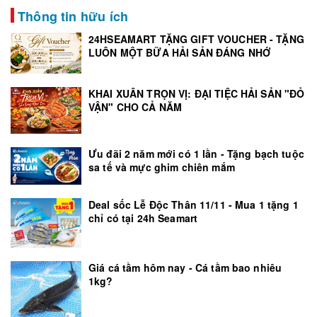
Thông tin hữu ích
24HSEAMART TẶNG GIFT VOUCHER - TẶNG
LUÔN MỘT BỮA HẢI SẢN ĐÁNG NHỚ
KHAI XUÂN TRỌN VỊ: ĐẠI TIỆC HẢI SẢN "ĐỎ
VẬN" CHO CẢ NĂM
Ưu đãi 2 năm mới có 1 lần - Tặng bạch tuộc
sa tế và mực ghim chiên mắm
Deal sốc Lễ Độc Thân 11/11 - Mua 1 tặng 1
chỉ có tại 24h Seamart
Giá cá tầm hôm nay - Cá tầm bao nhiêu
1kg?