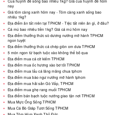
Cua huỳnh đế sống bao nhiêu 1kg? Giá cua huỳnh đế hôm
nay
Giá tôm càng xanh hôm nay - Tôm càng xanh sống bao
nhiêu 1kg?
Địa điểm ăn tất niên tại TPHCM - Tiệc tất niên ăn gì, ở đâu?
Cá mú bao nhiêu tiền 1kg? Giá cá mú hôm nay
Địa điểm thưởng thức sò dương nướng mỡ hành TPHCM
ngon tuyệt
Địa điểm thưởng thức cá chép giòn om dưa TPHCM
5 món ngon từ bạch tuộc xào không thể bỏ qua
Địa điểm mua cá cờ kiếm TPHCM
Địa điểm mua ốc hương xào bơ tỏi TPHCM
Địa điểm mua lẩu cá lăng măng chua tphcm
Địa điểm mua bào ngư nướng mỡ hành tphcm
Địa điểm mua hải sản Gò Vấp, TPHCM
Địa điểm mua ghẹ rang muối TPHCM
Địa điểm bán bạch tuộc nướng giao tận nơi TPHCM
Mua Mực Ống Sống TPHCM
Mua Cá Bò Giáp Tươi Sống TPHCM
Mua Tôm Hùm Xanh Thủ Đức