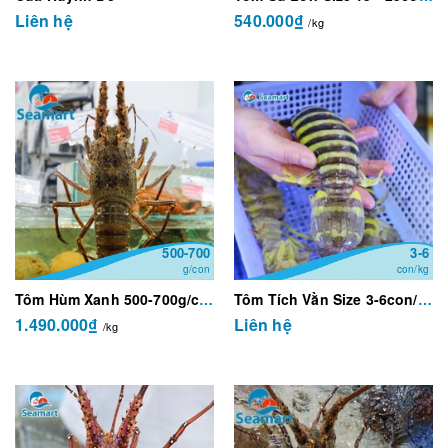
Liên hệ
540.000₫
/kg
500-700
3-6
g/con
con/kg
Tôm Hùm Xanh 500-700g/con
Tôm Tích Vằn Size 3-6con/kg
1.490.000₫
Liên hệ
/kg