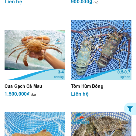
Liên hệ
900.000₫
/kg
3-4
0.5-0.7
con/kg
kg/con
Cua Gạch Cà Mau
Tôm Hùm Bông
1.500.000₫
Liên hệ
/kg