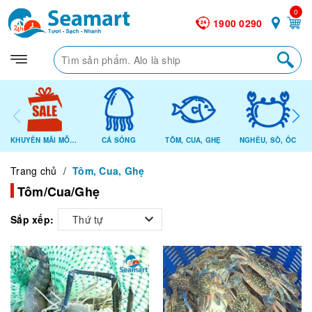
0
1900 0290
KHUYẾN MÃI MỖI NGÀY
CÁ SỐNG
TÔM, CUA, GHẸ
NGHÊU, SÒ, ỐC
Trang chủ
/
Tôm, Cua, Ghẹ
Tôm/Cua/Ghẹ
Sắp xếp:
Thứ tự