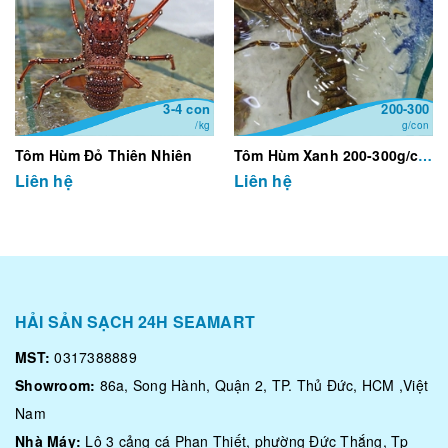
3-4 con
200-300
/kg
g/con
Tôm Hùm Đỏ Thiên Nhiên
Tôm Hùm Xanh 200-300g/con
Liên hệ
Liên hệ
HẢI SẢN SẠCH 24H SEAMART
MST:
0317388889
Showroom:
86a, Song Hành, Quận 2, TP. Thủ Đức, HCM ,Việt
Nam
Nhà Máy:
Lô 3 cảng cá Phan Thiết, phường Đức Thắng, Tp