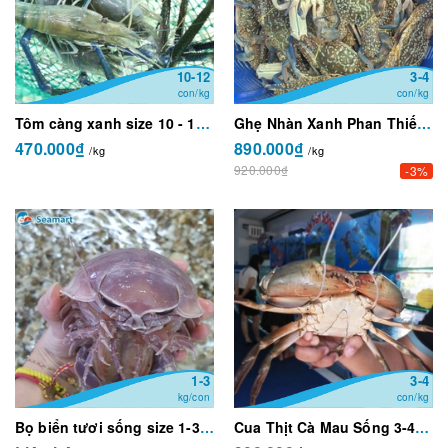
10-12
3-4
con/kg
con/kg
Tôm càng xanh size 10 - 12 con/kg
Ghẹ Nhàn Xanh Phan Thiết Sống Size 3 - 4 con/kg
470.000₫
890.000₫
/kg
/kg
920.000₫
-3%
1-3
3-4
kg/con
con/kg
Bọ biển tươi sống size 1-3kg/con
Cua Thịt Cà Mau Sống 3-4 con/kg