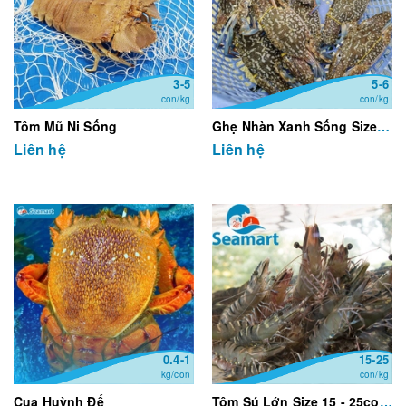
3-5
5-6
con/kg
con/kg
Tôm Mũ Ni Sống
Ghẹ Nhàn Xanh Sống Size 5-6 con/kg
Liên hệ
Liên hệ
0.4-1
15-25
kg/con
con/kg
Cua Huỳnh Đế
Tôm Sú Lớn Size 15 - 25con/kg