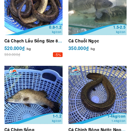
0.8-1.2
1.5-2.5
kg/con
kg/con
Cá Chạch Lấu Sống Size 800g - 1,2kg/con
Cá Chuỗi Ngọc
520.000₫
350.000₫
/kg
/kg
550.000₫
-5%
1-1.2
1-4kg/con
kg/con
1-4kg/con
Cá Chẽm Sống
Cá Chình Bông Nước Ngọt Size 1-4kg/con