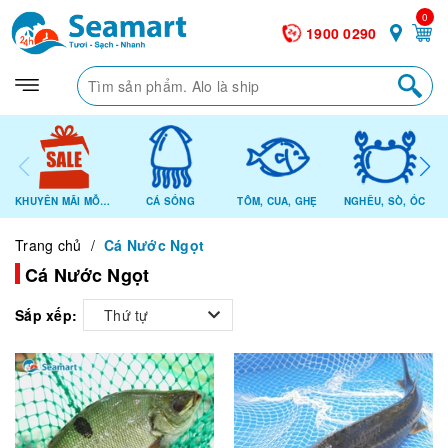
0
1900 0290
KHUYẾN MÃI MỖI NGÀY
CÁ SỐNG
TÔM, CUA, GHẸ
NGHÊU, SÒ, ỐC
Trang chủ
/
Cá Nước Ngọt
Cá Nước Ngọt
Sắp xếp:
Thứ tự