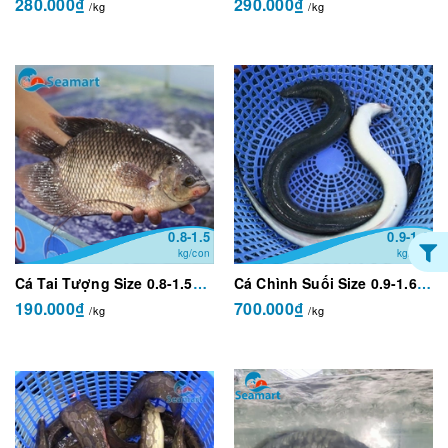
280.000₫
290.000₫
/kg
/kg
0.8-1.5
0.9-1.6
kg/con
kg/con
Cá Tai Tượng Size 0.8-1.5kg/con
Cá Chình Suối Size 0.9-1.6 kg/con
190.000₫
700.000₫
/kg
/kg