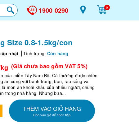
0
1900 0290
g Size 0.8-1.5kg/con
cập nhật
Tình trạng:
Còn hàng
(Giá chưa bao gồm VAT 5%)
/kg
sản của miền Tây Nam Bộ. Cá thường được chiên
g ăn cùng với bánh tráng, bún, rau sống và
 là món ăn khoái khẩu của nhiều người, chúng
ện trong nhà hàng. Những bữa...
THÊM VÀO GIỎ HÀNG
Cho vào giỏ để chọn tiếp