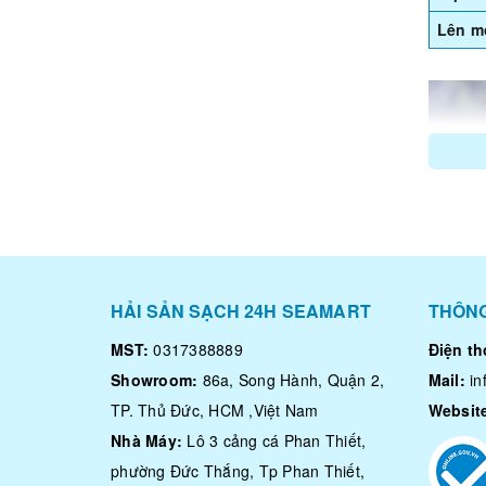
Lên mó
HẢI SẢN SẠCH 24H SEAMART
THÔNG
MST:
0317388889
Điện th
Showroom:
86a, Song Hành, Quận 2,
Mail:
i
TP. Thủ Đức, HCM ,Việt Nam
Websit
Nhà Máy:
Lô 3 cảng cá Phan Thiết,
phường Đức Thắng, Tp Phan Thiết,