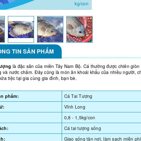
kg/con
ÔNG TIN SẢN PHẨM
tượng
là đặc sản của miền Tây Nam Bộ. Cá thường được chiên giòn 
g và nước chấm. Đây cũng là món ăn khoái khẩu của nhiều người, c
a tiệc tại gia cùng gia đình, bạn bè.
ản phẩm:
Cá Tai Tượng
ứ:
Vĩnh Long
0,8 - 1,5kg/con
ách:
Cá tai tượng sống
ch:
Giao sống tận nơi, làm sạch miễn phí