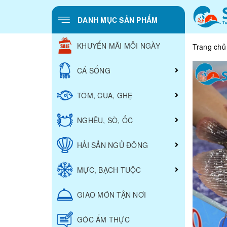
DANH MỤC SẢN PHẨM
KHUYẾN MÃI MỖI NGÀY
Trang chủ
CÁ SỐNG
TÔM, CUA, GHẸ
NGHÊU, SÒ, ỐC
HẢI SẢN NGỦ ĐÔNG
MỰC, BẠCH TUỘC
GIAO MÓN TẬN NƠI
GÓC ẨM THỰC