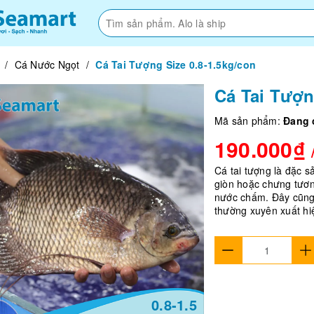
/
Cá Nước Ngọt
/
Cá Tai Tượng Size 0.8-1.5kg/con
Cá Tai Tượn
Mã sản phẩm:
Đang 
190.000₫
Cá tai tượng là đặc 
giòn hoặc chưng tươn
nước chấm. Đây cũng
thường xuyên xuất hi
0.8-1.5