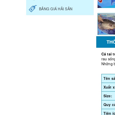
BẢNG GIÁ HẢI SẢN
TH
Cá tai 
rau sốn
Những bữ
Tên s
Xuất x
Size:
Quy c
Tiện í