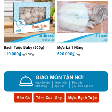
25-40 con
3-4 con
/gói 500g
/kg
Bạch Tuộc Baby (500g)
Mực Lá 1 Nắng
110.000₫
520.000₫
/gói 500g
/kg
GIAO MÓN TẬN NƠI
Nguyên liệu
Giao món
Đầu bếp
tươi sống
tận nơi
giàu kinh nghiệm
Món Cá
Tôm, Cua, Ghẹ
Mực, Bạch Tuộc