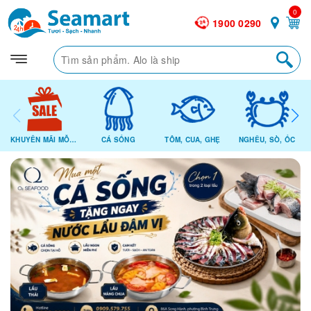
0
1900 0290
KHUYẾN MÃI MỖI NGÀY
CÁ SỐNG
TÔM, CUA, GHẸ
NGHÊU, SÒ, ỐC