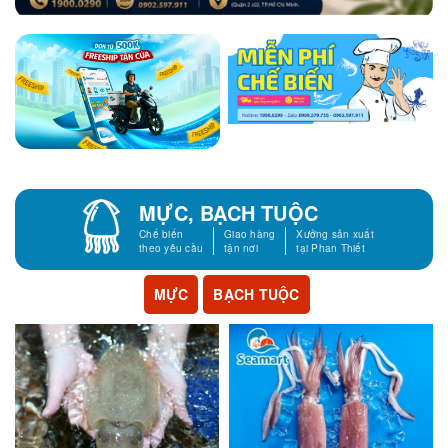
MỰC, BẠCH TUỘC
Chế biến
Giao hàng
Xưởng sản xuất
theo yêu cầu
tận nơi
tại Phan Thiết
MỰC
BẠCH TUỘC