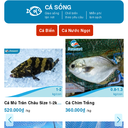
CÁ SỐNG
Giao sống
Chế biến
Miễn phí
tận nơi
theo yêu cầu
làm sạch
Cá Biển
Cá Nước Ngọt
1-2
0.8-1.3
kg/con
kg/con
Cá Mú Trân Châu Size 1-2kg/con
Cá Chim Trắng
520.000₫
360.000₫
/kg
/kg