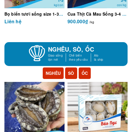
1-3
3-4
kg/con
con/kg
Bọ biển tươi sống size 1-3kg/con
Cua Thịt Cà Mau Sống 3-4 con/kg
Liên hệ
900.000₫
/kg
NGHÊU, SÒ, ỐC
Giao sống
Chế biến
Alo
tận nơi
theo yêu cầu
là ship
NGHÊU
SÒ
ỐC