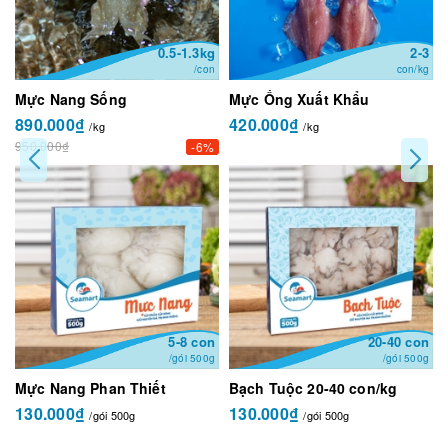
0.5-1.3kg
2-3
/con
con/kg
Mực Nang Sống
Mực Ống Xuất Khẩu
890.000₫
420.000₫
/kg
/kg
950.000₫
-6%
5-8 con
20-40 con
/gói 500g
/gói 500g
Mực Nang Phan Thiết
Bạch Tuộc 20-40 con/kg
130.000₫
130.000₫
/gói 500g
/gói 500g