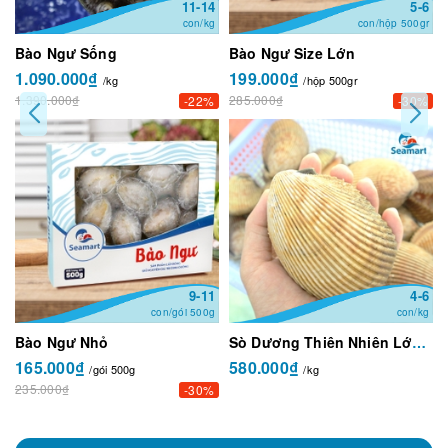
11-14
5-6
con/kg
con/hộp 500gr
Bào Ngư Sống
Bào Ngư Size Lớn
1.090.000₫
199.000₫
/kg
/hộp 500gr
1.390.000₫
285.000₫
-22%
-30%
9-11
4-6
con/gói 500g
con/kg
Bào Ngư Nhỏ
Sò Dương Thiên Nhiên Lớn Size 4-6 con/kg
165.000₫
580.000₫
/gói 500g
/kg
235.000₫
-30%