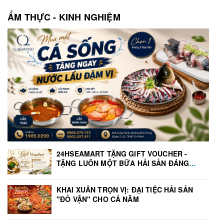
ẨM THỰC - KINH NGHIỆM
24HSEAMART TẶNG GIFT VOUCHER -
TẶNG LUÔN MỘT BỮA HẢI SẢN ĐÁNG
NHỚ
KHAI XUÂN TRỌN VỊ: ĐẠI TIỆC HẢI SẢN
"ĐỎ VẬN" CHO CẢ NĂM