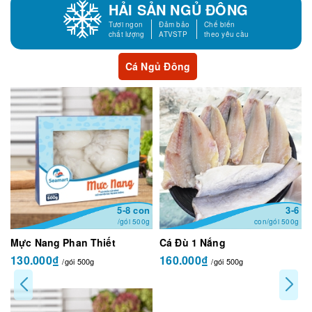
HẢI SẢN NGỦ ĐÔNG
Tươi ngon
Đảm bảo
Chế biến
chất lượng
ATVSTP
theo yêu cầu
Cá Ngủ Đông
5-8 con
3-6
/gói 500g
con/gói 500g
Mực Nang Phan Thiết
Cá Đù 1 Nắng
130.000₫
160.000₫
/gói 500g
/gói 500g