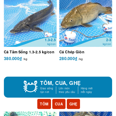
1.3-2.5
2-3
kg/con
kg/con
Cá Tầm Sống 1.3-2.5 kg/con
Cá Chép Giòn
380.000₫
280.000₫
/kg
/kg
TÔM, CUA, GHẸ
Giao sống
Lên món
Hàng mới
tận nơi
theo yêu cầu
mỗi ngày
TÔM
CUA
GHẸ