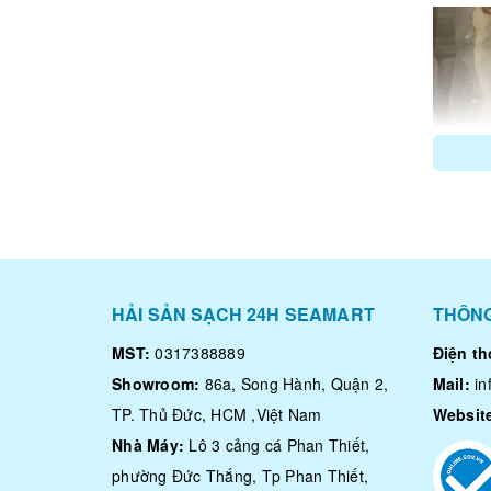
HẢI SẢN SẠCH 24H SEAMART
THÔNG
MST:
0317388889
Điện th
Showroom:
86a, Song Hành, Quận 2,
Mail:
i
TP. Thủ Đức, HCM ,Việt Nam
Websit
Nhà Máy:
Lô 3 cảng cá Phan Thiết,
phường Đức Thắng, Tp Phan Thiết,