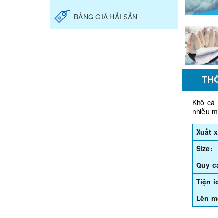
BẢNG GIÁ HẢI SẢN
TH
Khô cá 
nhiều m
Xuất x
Size:
Quy c
Tiện í
Lên mó