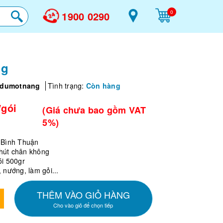
0
1900 0290
ng
adumotnang
Tình trạng:
Còn hàng
/gói
(Giá chưa bao gồm VAT
5%)
, Bình Thuận
hút chân không
i 500gr
, nướng, làm gỏi...
THÊM VÀO GIỎ HÀNG
Cho vào giỏ để chọn tiếp