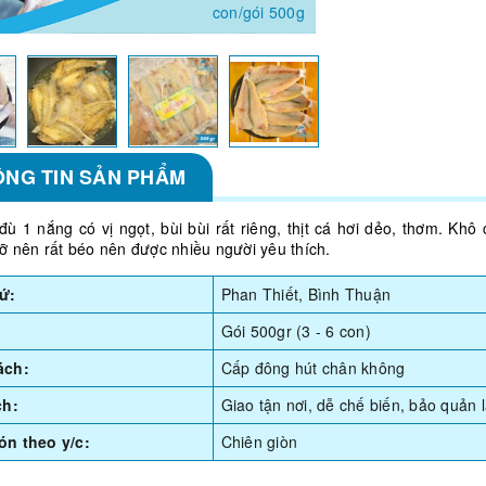
con/gói 500g
ÔNG TIN SẢN PHẨM
đù 1 nắng có vị ngọt, bùi bùi rất riêng, thịt cá hơi dẻo, thơm. Khô
ỡ nên rất béo nên được nhiều người yêu thích.
ứ:
Phan Thiết, Bình Thuận
Gói 500gr (3 - 6 con)
ách:
Cấp đông hút chân không
ch:
Giao tận nơi, dễ chế biến, bảo quản l
n theo y/c:
Chiên giòn