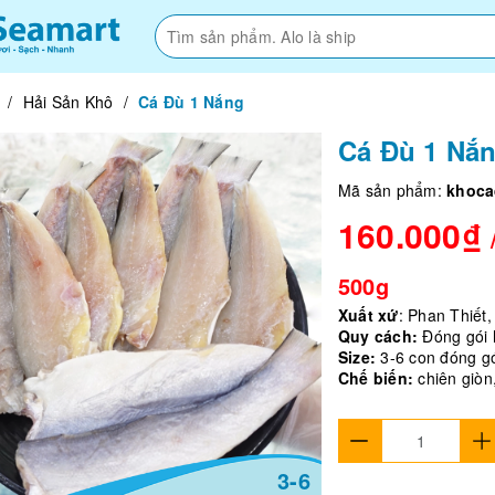
/
Hải Sản Khô
/
Cá Đù 1 Nắng
Cá Đù 1 Nắ
Mã sản phẩm:
khoc
160.000₫
500g
Xuất xứ
: Phan Thiết
Quy cách:
Đóng gói 
Size:
3-6 con đóng gó
Chế biến:
chiên giòn
3-6