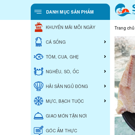
DANH MỤC SẢN PHẨM
KHUYẾN MÃI MỖI NGÀY
Trang chủ
CÁ SỐNG
TÔM, CUA, GHẸ
NGHÊU, SÒ, ỐC
HẢI SẢN NGỦ ĐÔNG
MỰC, BẠCH TUỘC
GIAO MÓN TẬN NƠI
GÓC ẨM THỰC