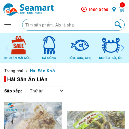
0
1900 0290
KHUYẾN MÃI MỖI NGÀY
CÁ SỐNG
TÔM, CUA, GHẸ
NGHÊU, SÒ, ỐC
Trang chủ
/
Hải Sản Khô
Hải Sản Ăn Liền
Sắp xếp:
Thứ tự