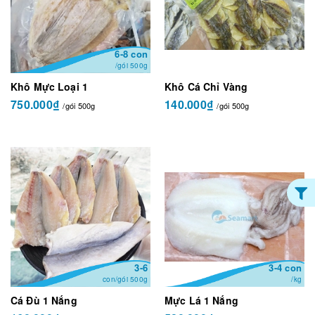
6-8 con
/gói 500g
Khô Mực Loại 1
Khô Cá Chỉ Vàng
750.000₫
140.000₫
/gói 500g
/gói 500g
3-6
3-4 con
con/gói 500g
/kg
Cá Đù 1 Nắng
Mực Lá 1 Nắng