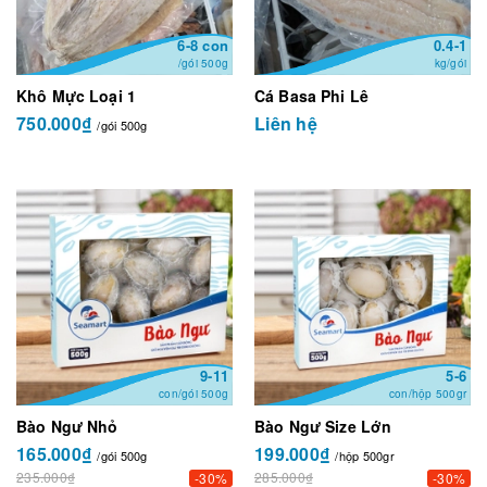
6-8 con
0.4-1
/gói 500g
kg/gói
Khô Mực Loại 1
Cá Basa Phi Lê
750.000₫
Liên hệ
/gói 500g
9-11
5-6
con/gói 500g
con/hộp 500gr
Bào Ngư Nhỏ
Bào Ngư Size Lớn
165.000₫
199.000₫
/gói 500g
/hộp 500gr
235.000₫
285.000₫
-30%
-30%