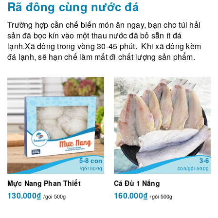
Rã đông cùng nước đá
Trường hợp cần chế biến món ăn ngay, bạn cho túi hải
sản đã bọc kín vào một thau nước đã bỏ sẵn ít đá
lạnh.Xã đông trong vòng 30-45 phút. Khi xã đông kèm
đá lạnh, sẽ hạn chế làm mất đi chất lượng sản phẩm.
5-8 con
3-6
/gói 500g
con/gói 500g
Mực Nang Phan Thiết
Cá Đù 1 Nắng
130.000₫
160.000₫
/gói 500g
/gói 500g