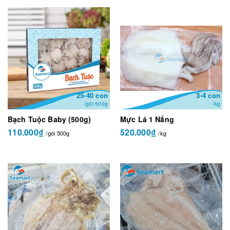
25-40 con
3-4 con
/gói 500g
/kg
Bạch Tuộc Baby (500g)
Mực Lá 1 Nắng
110.000₫
520.000₫
/gói 500g
/kg