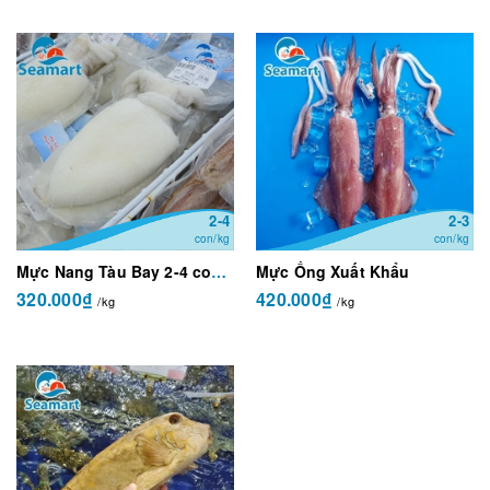
2-4
2-3
con/kg
con/kg
Mực Nang Tàu Bay 2-4 con/kg
Mực Ống Xuất Khẩu
320.000₫
420.000₫
/kg
/kg