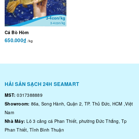
3-4con/kg
3-4con/kg
Cá Bò Hòm
650.000₫
/kg
HẢI SẢN SẠCH 24H SEAMART
MST:
0317388889
Showroom:
86a, Song Hành, Quận 2, TP. Thủ Đức, HCM ,Việt
Nam
Nhà Máy:
Lô 3 cảng cá Phan Thiết, phường Đức Thắng, Tp
Phan Thiết, Tỉnh Bình Thuận