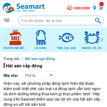
0
1900 0290
KHUYẾN MÃI MỖI NGÀY
CÁ SỐNG
TÔM, CUA, GHẸ
NGHÊU, SÒ, ỐC
Trang chủ
/
Hải sản ngủ đông
Hải sản cấp đông
Sắp xếp:
Thứ tự
Hiện nay, với phương pháp đông lạnh hiện đại được
kiểm soát chặt chẽ, các loại cá đông lạnh vẫn tươi ngon
và dinh dưỡng không thua kém gì thực phẩm ‘tươi’. Hãy
cùng 24h Seamart điểm qua các lợi ích của hải sản cấp
đông so với hải sản tươi.