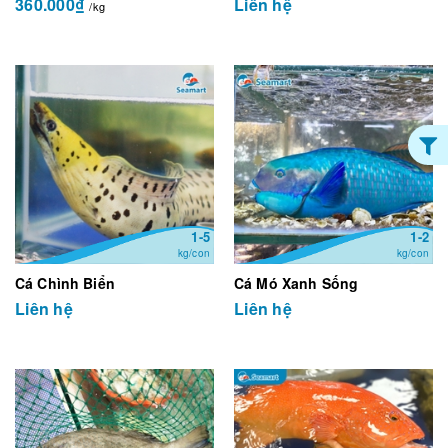
360.000₫
Liên hệ
/kg
1-5
1-2
kg/con
kg/con
Cá Chình Biển
Cá Mó Xanh Sống
Liên hệ
Liên hệ