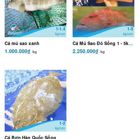
1-1.4
1-5
kg/con
kg/con
Cá mú sao xanh
Cá Mú Sao Đỏ Sống 1 - 5kg/con
1.000.000₫
2.250.000₫
/kg
/kg
1-2
kg/con
Cá Bơn Hàn Quốc Sống