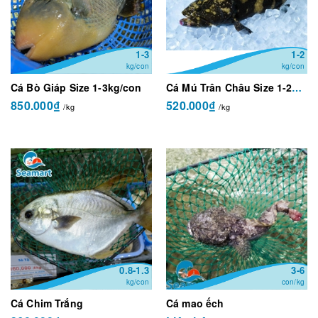
1-3
1-2
kg/con
kg/con
Cá Bò Giáp Size 1-3kg/con
Cá Mú Trân Châu Size 1-2kg/con
850.000₫
520.000₫
/kg
/kg
0.8-1.3
3-6
kg/con
con/kg
Cá Chim Trắng
Cá mao ếch