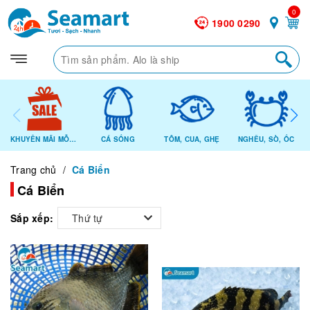
0
1900 0290
KHUYẾN MÃI MỖI NGÀY
CÁ SỐNG
TÔM, CUA, GHẸ
NGHÊU, SÒ, ỐC
Trang chủ
/
Cá Biển
Cá Biển
Sắp xếp:
Thứ tự