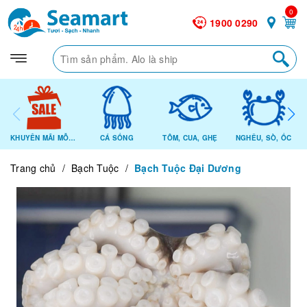
0
1900 0290
KHUYẾN MÃI MỖI NGÀY
CÁ SỐNG
TÔM, CUA, GHẸ
NGHÊU, SÒ, ỐC
Trang chủ
/
Bạch Tuộc
/
Bạch Tuộc Đại Dương