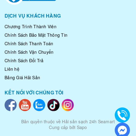
DỊCH VỤ KHÁCH HÀNG
Chương Trình Thành Viên
Chính Sách Bảo Mật Thông Tin
Chính Sách Thanh Toán
Chính Sách Vận Chuyển
Chính Sách Đổi Trả
Tiện ích khi mua bạch tuộc đại dương
Liên hệ
Bạch tuộc đã được làm sạch sẵn, khách mua về rã đông
Bảng Giá Hải Sản
là có thể sử dụng.
Tặng satế ướp bạch tuộc do đầu bếp pha chế.
KẾT NỐI VỚI CHÚNG TÔI
Tặng nước chấm hải sản siêu ngon.
Đóng gói hút chân không, khách có thể dễ dàng bảo
quản hoặc mang đi xa.
Bản quyền thuộc về
Hải sản sạch 24h Seamart
Cung cấp bởi Sapo
|
Nước chấm hải sản do đầu bếp chế biến