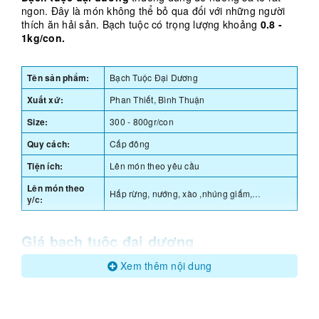
ngon. Đây là món không thể bỏ qua đối với những người
thích ăn hải sản. Bạch tuộc có trọng lượng khoảng
0.8 -
1kg/con.
Tên sản phẩm:
Bạch Tuộc Đại Dương
Xuất xứ:
Phan Thiết, Bình Thuận
Size:
300 - 800gr/con
Quy cách:
Cấp đông
Tiện ích:
Lên món theo yêu cầu
Lên món theo
Hấp rừng, nướng, xào ,nhúng giấm,…
y/c:
Giá bạch tuộc đại dương
Bạch tuộc được cấp đông tiêu chuẩn IQF âm 40 độ C.
Xem thêm nội dung
Đảm bảo chất lượng bạch tuộc giòn ngon tự nhiên,
không sử dụng chất bảo quản.
>> xem giá bạch tuộc baby:
https://24hseamart.vn/bach-