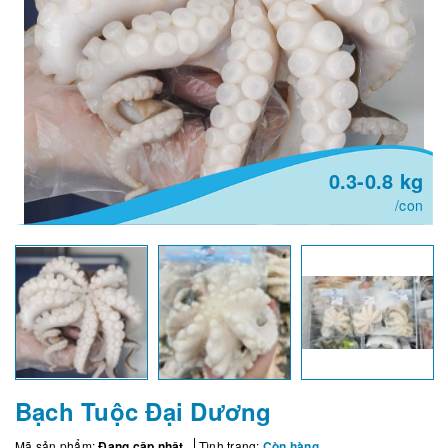
0.3-0.8 kg
/con
Bạch Tuộc Đại Dương
Mã sản phẩm:
Đang cập nhật
Tình trạng:
Còn hàng