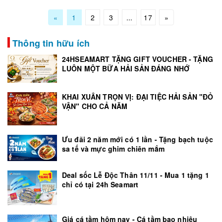
«
1
2
3
...
17
»
Thông tin hữu ích
24HSEAMART TẶNG GIFT VOUCHER - TẶNG
LUÔN MỘT BỮA HẢI SẢN ĐÁNG NHỚ
KHAI XUÂN TRỌN VỊ: ĐẠI TIỆC HẢI SẢN "ĐỎ
VẬN" CHO CẢ NĂM
Ưu đãi 2 năm mới có 1 lần - Tặng bạch tuộc
sa tế và mực ghim chiên mắm
Deal sốc Lễ Độc Thân 11/11 - Mua 1 tặng 1
chỉ có tại 24h Seamart
Giá cá tầm hôm nay - Cá tầm bao nhiêu