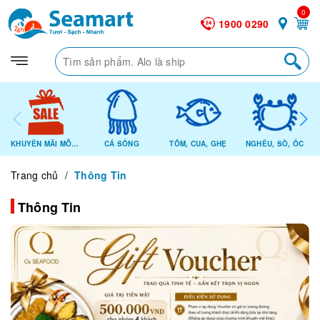
0
1900 0290
KHUYẾN MÃI MỖI NGÀY
CÁ SỐNG
TÔM, CUA, GHẸ
NGHÊU, SÒ, ỐC
Trang chủ
/
Thông Tin
Thông Tin