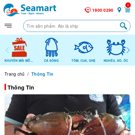
0
1900 0290
KHUYẾN MÃI MỖI NGÀY
CÁ SỐNG
TÔM, CUA, GHẸ
NGHÊU, SÒ, ỐC
Trang chủ
/
Thông Tin
Thông Tin