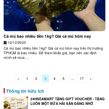
Cá mú bao nhiêu tiền 1kg? Giá cá mú hôm nay
12/12/2023
Cá mú bao nhiêu tiền 1kg? Giá cá mú hôm nay trên thị trường
TPHCM là bao nhiêu. Để tham khảo giá, bạn nên xác định
mình sẽ mua ...
«
1
2
3
4
5
...
17
»
Thông tin hữu ích
24HSEAMART TẶNG GIFT VOUCHER - TẶNG
LUÔN MỘT BỮA HẢI SẢN ĐÁNG NHỚ