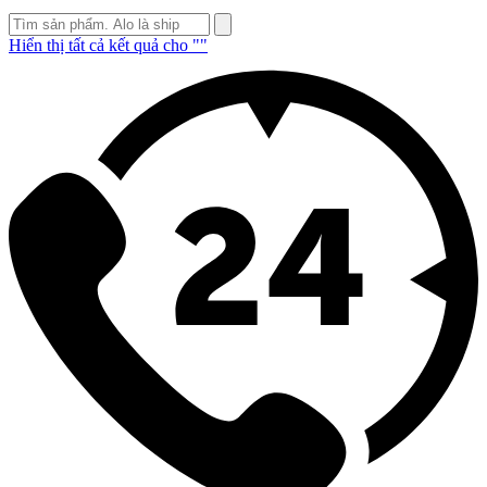
Hiển thị tất cả kết quả cho "
"