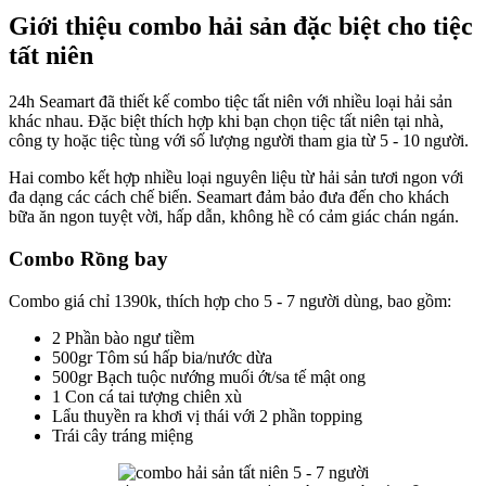
Giới thiệu combo hải sản đặc biệt cho tiệc
tất niên
24h Seamart đã thiết kế combo tiệc tất niên với nhiều loại hải sản
khác nhau. Đặc biệt thích hợp khi bạn chọn tiệc tất niên tại nhà,
công ty hoặc tiệc tùng với số lượng người tham gia từ 5 - 10 người.
Hai combo kết hợp nhiều loại nguyên liệu từ hải sản tươi ngon với
đa dạng các cách chế biến. Seamart đảm bảo đưa đến cho khách
bữa ăn ngon tuyệt vời, hấp dẫn, không hề có cảm giác chán ngán.
Combo Rồng bay
Combo giá chỉ 1390k, thích hợp cho 5 - 7 người dùng, bao gồm:
2 Phần bào ngư tiềm
500gr Tôm sú hấp bia/nước dừa
500gr Bạch tuộc nướng muối ớt/sa tế mật ong
1 Con cá tai tượng chiên xù
Lẩu thuyền ra khơi vị thái với 2 phần topping
Trái cây tráng miệng