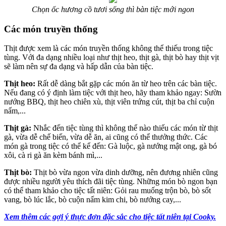
Chọn ốc hương cồ tươi sống thì bàn tiệc mới ngon
Các món truyền thống
Thịt được xem là các món truyền thống không thể thiếu trong tiệc
tùng. Với đa dạng nhiều loại như thịt heo, thịt gà, thịt bò hay thịt vịt
sẽ làm nên sự đa dạng và hấp dẫn của bàn tiệc.
Thịt heo:
Rất dễ dàng bắt gặp các món ăn từ heo trên các bàn tiệc.
Nếu đang có ý định làm tiệc với thịt heo, hãy tham khảo ngay: Sườn
nướng BBQ, thịt heo chiên xù, thịt viên trứng cút, thịt ba chỉ cuộn
nấm,...
Thịt gà:
Nhắc đến tiệc tùng thì không thể nào thiếu các món từ thịt
gà, vừa dễ chế biến, vừa dễ ăn, ai cũng có thể thưởng thức. Các
món gà trong tiệc có thể kể đến: Gà luộc, gà nướng mật ong, gà bó
xôi, cà ri gà ăn kèm bánh mì,...
Thịt bò:
Thịt bò vừa ngon vừa dinh dưỡng, nên đương nhiên cũng
được nhiều người yêu thích đãi tiệc tùng. Những món bò ngon bạn
có thể tham khảo cho tiệc tất niên: Gỏi rau muống trộn bò, bò sốt
vang, bò lúc lắc, bò cuộn nấm kim chi, bò nướng cay,...
Xem thêm các gợi ý thực đơn đặc sắc cho tiệc tất niên tại Cooky.