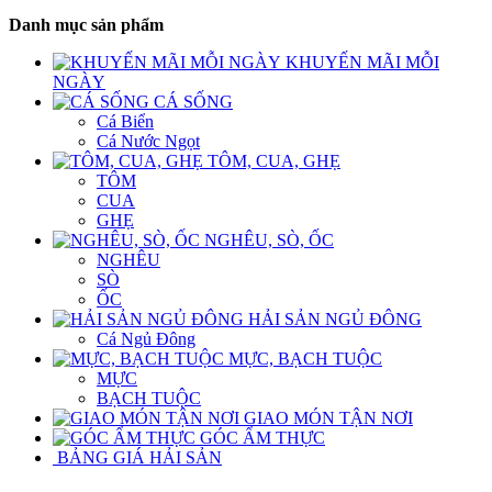
Danh mục sản phẩm
KHUYẾN MÃI MỖI
NGÀY
CÁ SỐNG
Cá Biển
Cá Nước Ngọt
TÔM, CUA, GHẸ
TÔM
CUA
GHẸ
NGHÊU, SÒ, ỐC
NGHÊU
SÒ
ỐC
HẢI SẢN NGỦ ĐÔNG
Cá Ngủ Đông
MỰC, BẠCH TUỘC
MỰC
BẠCH TUỘC
GIAO MÓN TẬN NƠI
GÓC ẨM THỰC
BẢNG GIÁ HẢI SẢN