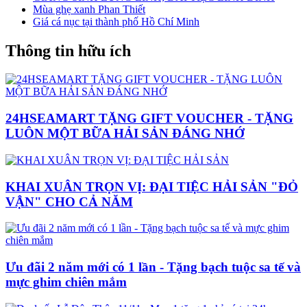
Mùa ghẹ xanh Phan Thiết
Giá cá nục tại thành phố Hồ Chí Minh
Thông tin hữu ích
24HSEAMART TẶNG GIFT VOUCHER - TẶNG
LUÔN MỘT BỮA HẢI SẢN ĐÁNG NHỚ
KHAI XUÂN TRỌN VỊ: ĐẠI TIỆC HẢI SẢN "ĐỎ
VẬN" CHO CẢ NĂM
Ưu đãi 2 năm mới có 1 lần - Tặng bạch tuộc sa tế và
mực ghim chiên mắm