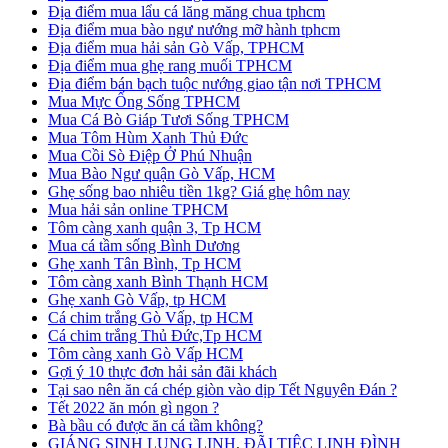
Địa điểm mua lẩu cá lăng măng chua tphcm
Địa điểm mua bào ngư nướng mỡ hành tphcm
Địa điểm mua hải sản Gò Vấp, TPHCM
Địa điểm mua ghẹ rang muối TPHCM
Địa điểm bán bạch tuộc nướng giao tận nơi TPHCM
Mua Mực Ống Sống TPHCM
Mua Cá Bò Giáp Tươi Sống TPHCM
Mua Tôm Hùm Xanh Thủ Đức
Mua Cồi Sò Điệp Ở Phú Nhuận
Mua Bào Ngư quận Gò Vấp, HCM
Ghẹ sống bao nhiêu tiền 1kg? Giá ghẹ hôm nay
Mua hải sản online TPHCM
Tôm càng xanh quận 3, Tp HCM
Mua cá tầm sống Bình Dương
Ghẹ xanh Tân Bình, Tp HCM
Tôm càng xanh Bình Thạnh HCM
Ghẹ xanh Gò Vấp, tp HCM
Cá chim trắng Gò Vấp, tp HCM
Cá chim trắng Thủ Đức,Tp HCM
Tôm càng xanh Gò Vấp HCM
Gợi ý 10 thực đơn hải sản đãi khách
Tại sao nên ăn cá chép giòn vào dịp Tết Nguyên Đán ?
Tết 2022 ăn món gì ngon ?
Bà bầu có được ăn cá tầm không?
GIÁNG SINH LUNG LINH, ĐÃI TIỆC LINH ĐÌNH