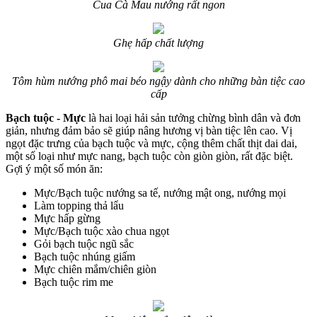
Cua Cà Mau nướng rất ngon
Ghẹ hấp chất lượng
Tôm hùm nướng phô mai béo ngậy dành cho những bàn tiệc cao
cấp
Bạch tuộc - Mực
là hai loại hải sản tưởng chừng bình dân và đơn
giản, nhưng đảm bảo sẽ giúp nâng hương vị bàn tiệc lên cao. Vị
ngọt đặc trưng của bạch tuộc và mực, cộng thêm chất thịt dai dai,
một số loại như mực nang, bạch tuộc còn giòn giòn, rất đặc biệt.
Gợi ý một số món ăn:
Mực/Bạch tuộc nướng sa tế, nướng mật ong, nướng mọi
Làm topping thả lẩu
Mực hấp gừng
Mực/Bạch tuộc xào chua ngọt
Gỏi bạch tuộc ngũ sắc
Bạch tuộc nhúng giấm
Mực chiên mắm/chiên giòn
Bạch tuộc rim me