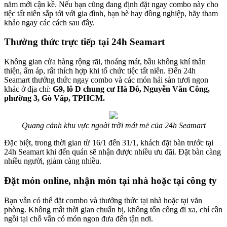
năm mới cận kề. Nếu bạn cũng đang định đặt ngay combo này cho
tiệc tất niên sắp tới với gia đình, bạn bè hay đồng nghiệp, hãy tham
khảo ngay các cách sau đây.
Thưởng thức trực tiếp tại 24h Seamart
Không gian cửa hàng rộng rãi, thoáng mát, bầu không khí thân
thiện, ấm áp, rất thích hợp khi tổ chức tiệc tất niên. Đến 24h
Seamart thưởng thức ngay combo và các món hải sản tươi ngon
khác ở địa chỉ:
G9, lô D chung cư Hà Đô, Nguyễn Văn Công,
phường 3, Gò Vấp, TPHCM.
Quang cảnh khu vực ngoài trời mát mẻ của 24h Seamart
Đặc biệt, trong thời gian từ 16/1 đến 31/1, khách đặt bàn trước tại
24h Seamart khi đến quán sẽ nhận được nhiều ưu đãi. Đặt bàn càng
nhiều người, giảm càng nhiều.
Đặt món online, nhận món tại nhà hoặc tại công ty
Bạn vẫn có thể đặt combo và thưởng thức tại nhà hoặc tại văn
phòng. Không mất thời gian chuẩn bị, không tốn công đi xa, chỉ cần
ngồi tại chỗ vẫn có món ngon đưa đến tận nơi.