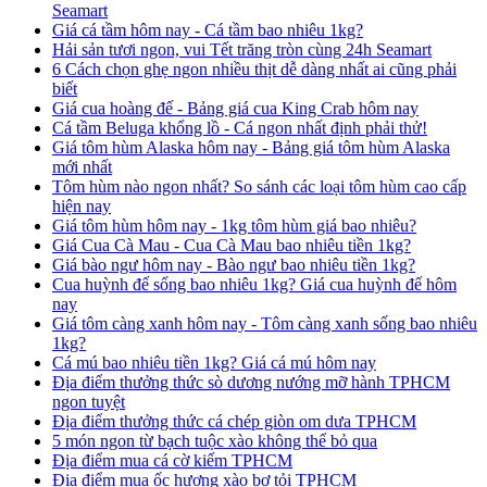
Seamart
Giá cá tầm hôm nay - Cá tầm bao nhiêu 1kg?
Hải sản tươi ngon, vui Tết trăng tròn cùng 24h Seamart
6 Cách chọn ghẹ ngon nhiều thịt dễ dàng nhất ai cũng phải
biết
Giá cua hoàng đế - Bảng giá cua King Crab hôm nay
Cá tầm Beluga khổng lồ - Cá ngon nhất định phải thử!
Giá tôm hùm Alaska hôm nay - Bảng giá tôm hùm Alaska
mới nhất
Tôm hùm nào ngon nhất? So sánh các loại tôm hùm cao cấp
hiện nay
Giá tôm hùm hôm nay - 1kg tôm hùm giá bao nhiêu?
Giá Cua Cà Mau - Cua Cà Mau bao nhiêu tiền 1kg?
Giá bào ngư hôm nay - Bào ngư bao nhiêu tiền 1kg?
Cua huỳnh đế sống bao nhiêu 1kg? Giá cua huỳnh đế hôm
nay
Giá tôm càng xanh hôm nay - Tôm càng xanh sống bao nhiêu
1kg?
Cá mú bao nhiêu tiền 1kg? Giá cá mú hôm nay
Địa điểm thưởng thức sò dương nướng mỡ hành TPHCM
ngon tuyệt
Địa điểm thưởng thức cá chép giòn om dưa TPHCM
5 món ngon từ bạch tuộc xào không thể bỏ qua
Địa điểm mua cá cờ kiếm TPHCM
Địa điểm mua ốc hương xào bơ tỏi TPHCM