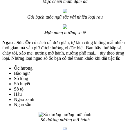
Mực chiên mắm đậm đà
Gỏi bạch tuộc ngũ sắc với nhiều loại rau
Mực nang nướng sa tế
Ngao - Sò - Ốc
có cách rất đơn giản, tự làm cũng không mất nhiều
thời gian mà vẫn giữ được hương vị đặc biệt. Bạn hãy thử hấp sả,
cháy tỏi, xào me, nướng mỡ hành, nướng phô mai,... tùy theo từng
loại. Những loại ngao sò ốc bạn có thể tham khảo khi đãi tiệc là:
Ốc hương
Bào ngư
Sò lông
Sò huyết
Sò tộ
Hàu
Ngao xanh
Ngao sần
Sò dương nướng mỡ hành