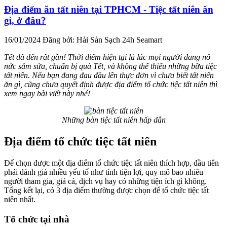
Địa điểm ăn tất niên tại TPHCM - Tiệc tất niên ăn
gì, ở đâu?
16/01/2024
Đăng bởi: Hải Sản Sạch 24h Seamart
Tết đã đến rất gần! Thời điểm hiện tại là lúc mọi người đang nô
nức sắm sửa, chuẩn bị quà Tết, và không thể thiếu những bữa tiệc
tất niên. Nếu bạn đang đau đầu lên thực đơn vì chưa biết tất niên
ăn gì, cũng chưa quyết định được địa điểm tổ chức tiệc tất niên thì
xem ngay bài viết này nhé!
Những bàn tiệc tất niên hấp dẫn
Địa điểm tổ chức tiệc tất niên
Để chọn được một địa điểm tổ chức tiệc tất niên thích hợp, đầu tiên
phải đánh giá nhiều yếu tố như tính tiện lợi, quy mô bao nhiêu
người tham gia, giá cả, dịch vụ hay có những tiện ích gì không.
Tổng kết lại, có 3 địa điểm thường được chọn để tổ chức tiệc tất
niên nhất.
Tổ chức tại nhà