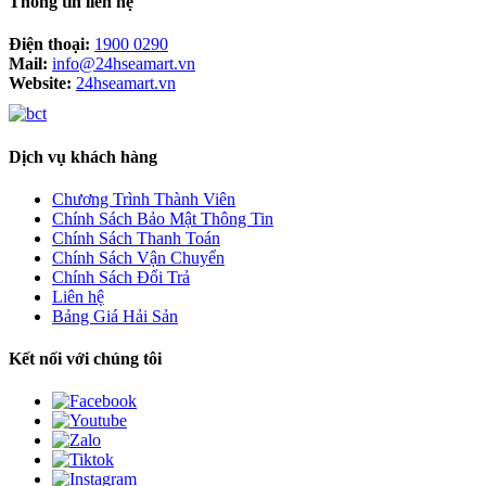
Thông tin liên hệ
Điện thoại:
1900 0290
Mail:
info@24hseamart.vn
Website:
24hseamart.vn
Dịch vụ khách hàng
Chương Trình Thành Viên
Chính Sách Bảo Mật Thông Tin
Chính Sách Thanh Toán
Chính Sách Vận Chuyển
Chính Sách Đổi Trả
Liên hệ
Bảng Giá Hải Sản
Kết nối với chúng tôi