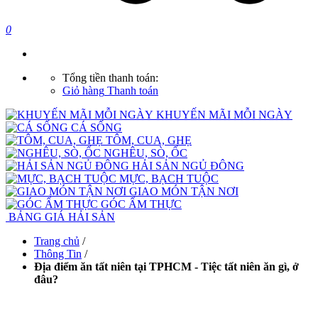
0
Tổng tiền thanh toán:
Giỏ hàng
Thanh toán
KHUYẾN MÃI MỖI NGÀY
CÁ SỐNG
TÔM, CUA, GHẸ
NGHÊU, SÒ, ỐC
HẢI SẢN NGỦ ĐÔNG
MỰC, BẠCH TUỘC
GIAO MÓN TẬN NƠI
GÓC ẨM THỰC
BẢNG GIÁ HẢI SẢN
Trang chủ
/
Thông Tin
/
Địa điểm ăn tất niên tại TPHCM - Tiệc tất niên ăn gì, ở
đâu?