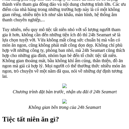
thành viên tham gia đông đảo và nội dung chương trình lớn. Các ưu
điểm của nhà hàng trong những trường hợp này là có một không
gian riêng, nhiều tiện ích như sân khấu, màn hình, hệ thống âm
thanh chuyên nghiệp,...
Tuy nhiên, nếu quy mô tiệc tất niên nhỏ với số lượng người tham
gia ít hơn, không cần đến những tiện ích đó thì 24h Seamart sẽ là
lựa chọn tuyệt vời. Vừa không mất công sức chuẩn bị mà vẫn có
món ăn ngon, cũng không phải mất công dọn dẹp. Không chỉ phù
hợp với những công ty, phòng ban nhỏ, mà 24h Seamart cũng thích
hợp cho những gia đình, nhóm bạn bè đến tổ chức tiệc tất niên.
Không gian thoáng mát, bầu không khí ấm cúng, thân thiện, đồ ăn
ngon mà giá cả hợp lý. Mọi người có thể thưởng thức nhiều món ăn
ngon, trò chuyện về một năm đã qua, nói về những dự định tương
lai.
Chương trình đặt bàn trước, nhận ưu đãi ở 24h Seamart
Không gian bên trong của 24h Seamart
Tiệc tất niên ăn gì?