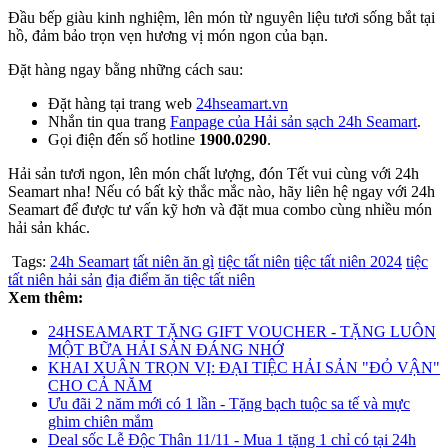
Đầu bếp giàu kinh nghiệm, lên món từ nguyên liệu tươi sống bắt tại
hồ, đảm bảo trọn vẹn hương vị món ngon của bạn.
Đặt hàng ngay bằng những cách sau:
Đặt hàng tại trang web
24hseamart.vn
Nhắn tin qua trang
Fanpage của Hải sản sạch 24h Seamart
.
Gọi điện đến số hotline
1900.0290
.
Hải sản tươi ngon, lên món chất lượng, đón Tết vui cùng với 24h
Seamart nha! Nếu có bất kỳ thắc mắc nào, hãy liên hệ ngay với 24h
Seamart để được tư vấn kỹ hơn và đặt mua combo cùng nhiều món
hải sản khác.
Tags:
24h Seamart
tất niên ăn gì
tiệc tất niên
tiệc tất niên 2024
tiệc
tất niên hải sản
địa điểm ăn tiệc tất niên
Xem thêm:
24HSEAMART TẶNG GIFT VOUCHER - TẶNG LUÔN
MỘT BỮA HẢI SẢN ĐÁNG NHỚ
KHAI XUÂN TRỌN VỊ: ĐẠI TIỆC HẢI SẢN "ĐỎ VẬN"
CHO CẢ NĂM
Ưu đãi 2 năm mới có 1 lần - Tặng bạch tuộc sa tế và mực
ghim chiên mắm
Deal sốc Lễ Độc Thân 11/11 - Mua 1 tặng 1 chỉ có tại 24h