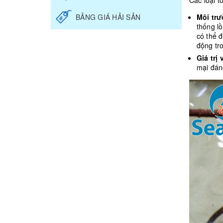
Các loại 
BẢNG GIÁ HẢI SẢN
Môi tr
thống l
có thể 
động tr
Giá trị
mại đáng