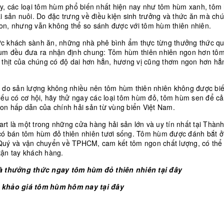
ấy, các loại tôm hùm phổ biến nhất hiện nay như tôm hùm xanh, tô
i sản nuôi. Do đặc trưng về điều kiện sinh trưởng và thức ăn mà ch
on, nhưng vẫn không thể so sánh được với tôm hùm thiên nhiên.
c khách sành ăn, những nhà phê bình ẩm thực từng thưởng thức qu
hùm đều đưa ra nhận định chung: Tôm hùm thiên nhiên ngon hơn tô
t thịt của chúng có độ dai hơn hẳn, hương vị cũng thơm ngon hơn hẳ
, do sản lượng không nhiều nên tôm hùm thiên nhiên không được biế
 Nếu có cơ hội, hãy thử ngay các loại tôm hùm đỏ, tôm hùm sen để 
gon hấp dẫn của chính hải sản từ vùng
biển Việt Nam
.
rt là một trong những cửa hàng hải sản lớn và uy tín nhất tại Thàn
có bán tôm hùm đỏ thiên nhiên tươi sống. Tôm hùm được đánh bắt ở
Quý và vận chuyển về TPHCM, cam kết tôm ngon chất lượng, có thể
tận tay khách hàng.
à thưởng thức ngay tôm hùm đỏ thiên nhiên tại đây
 khảo giá tôm hùm hôm nay tại đây