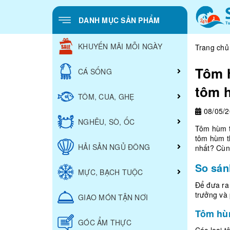
DANH MỤC SẢN PHẨM
KHUYẾN MÃI MỖI NGÀY
Trang chủ
Tôm 
CÁ SỐNG
tôm 
TÔM, CUA, GHẸ
08/05/
NGHÊU, SÒ, ỐC
Tôm hùm tr
tôm hùm t
HẢI SẢN NGỦ ĐÔNG
nhất? Cùng
So sán
MỰC, BẠCH TUỘC
Để đưa ra 
trưởng và 
GIAO MÓN TẬN NƠI
Tôm hù
GÓC ẨM THỰC