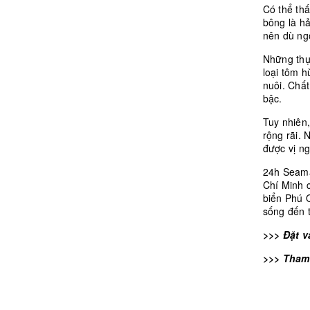
Có thể th
bông là hả
nên dù ng
Những thự
loại tôm 
nuôi. Chấ
bậc.
Tuy nhiên
rộng rãi.
được vị n
24h Seama
Chí Minh 
biển Phú 
sống đến 
>>> Đặt v
>>> Tham