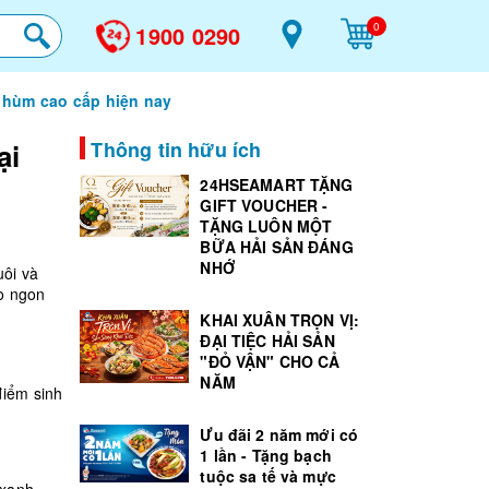
0
1900 0290
 hùm cao cấp hiện nay
ại
Thông tin hữu ích
24HSEAMART TẶNG
GIFT VOUCHER -
TẶNG LUÔN MỘT
BỮA HẢI SẢN ĐÁNG
NHỚ
uôi và
o ngon
KHAI XUÂN TRỌN VỊ:
ĐẠI TIỆC HẢI SẢN
"ĐỎ VẬN" CHO CẢ
NĂM
điểm sinh
Ưu đãi 2 năm mới có
1 lần - Tặng bạch
tuộc sa tế và mực