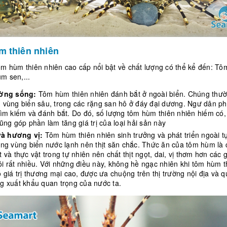
 thiên nhiên
ôm hùm thiên nhiên cao cấp nổi bật về chất lượng có thể kể đến: T
m sen,...
ường sống:
Tôm hùm thiên nhiên đánh bắt ở ngoài biển. Chúng thư
 vùng biển sâu, trong các rặng san hô ở đáy đại dương. Ngư dân ph
tìm kiếm và đánh bắt. Do đó, số lượng tôm hùm thiên nhiên hiếm có
ũng góp phần làm tăng giá trị của loại hải sản này
 và hương vị:
Tôm hùm thiên nhiên sinh trưởng và phát triển ngoài t
ong vùng biển nước lạnh nên thịt săn chắc. Thức ăn của tôm hùm là c
 và thực vật trong tự nhiên nên chất thịt ngọt, dai, vị thơm hơn các 
i rất nhiều. Với những điều này, không hề ngạc nhiên khi tôm hùm t
 giá trị thương mại cao, được ưa chuộng trên thị trường nội địa và qu
g xuất khẩu quan trọng của nước ta.