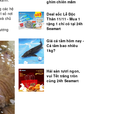
 xanh.
ghim chiên mắm
g các hệ
t số nơi
Deal sốc Lễ Độc
 và chủ
Thân 11/11 - Mua 1
.
tặng 1 chỉ có tại 24h
Seamart
thương
Giá cá tầm hôm nay -
Cá tầm bao nhiêu
1kg?
Hải sản tươi ngon,
vui Tết trăng tròn
cùng 24h Seamart