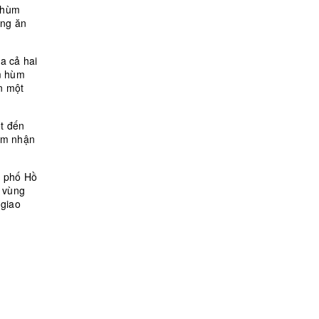
m hùm
úng ăn
a cả hai
m hùm
n một
t đến
cảm nhận
h phố Hồ
 vùng
 giao