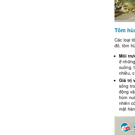
Tôm hùm
Các loại t
đỏ, tôm hù
Môi tr
ở những
xuống, 
nhiều, c
Giá trị
sống tr
động vật
hùm nuô
nhiên có
mặt hàn