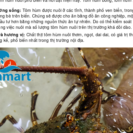
tôm hùm nuôi phổ biến và nổi bật hiện nay: Tôm hùm bông, tôm hùm
ường sống:
Tôm hùm được nuôi ở các tỉnh, thành phố ven biển, tron
ồng bè trên biển. Chúng sẽ được cho ăn bằng đồ ăn công nghiệp, mộ
đầu tư hơn bằng những nguồn thức ăn tự nhiên. Do có thể kiểm soát
ong việc nuôi mà số lượng tôm hùm nuôi trên thị trường khá dồi dào
 và hương vị:
Chất thịt tôm hùm nuôi thơm, ngọt, dai dai, có giá trị 
 kể, phổ biến nhất trong thị trường nội địa.