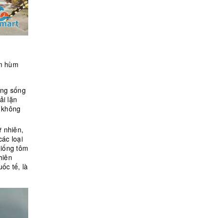
ôm hùm
ờng sống
ải lặn
, không
ự nhiên,
ác loại
giống tôm
hiên
ốc tế, là