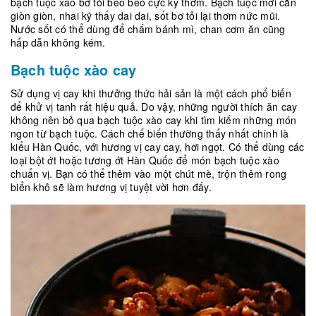
bạch tuộc xào bơ tỏi béo béo cực kỳ thơm. Bạch tuộc mới cắn
giòn giòn, nhai kỹ thấy dai dai, sốt bơ tỏi lại thơm nức mũi.
Nước sốt có thể dùng để chấm bánh mì, chan cơm ăn cũng
hấp dẫn không kém.
Bạch tuộc xào cay
Sử dụng vị cay khi thưởng thức hải sản là một cách phổ biến
để khử vị tanh rất hiệu quả. Do vậy, những người thích ăn cay
không nên bỏ qua bạch tuộc xào cay khi tìm kiếm những món
ngon từ bạch tuộc. Cách chế biến thường thấy nhất chính là
kiểu Hàn Quốc, với hương vị cay cay, hơi ngọt. Có thể dùng các
loại bột ớt hoặc tương ớt Hàn Quốc để món bạch tuộc xào
chuẩn vị. Bạn có thể thêm vào một chút mè, trộn thêm rong
biển khô sẽ làm hương vị tuyệt vời hơn đấy.