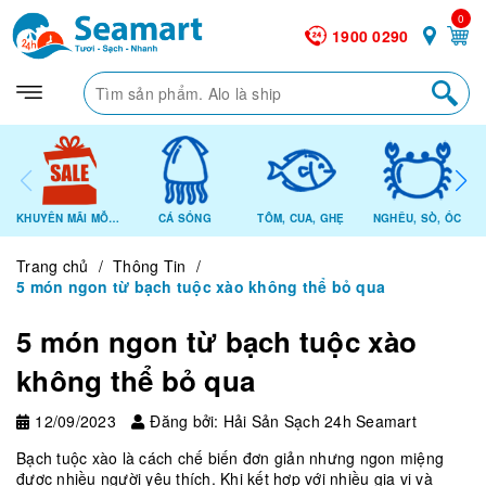
0
1900 0290
KHUYẾN MÃI MỖI NGÀY
CÁ SỐNG
TÔM, CUA, GHẸ
NGHÊU, SÒ, ỐC
Trang chủ
/
Thông Tin
/
5 món ngon từ bạch tuộc xào không thể bỏ qua
5 món ngon từ bạch tuộc xào
không thể bỏ qua
12/09/2023
Đăng bởi: Hải Sản Sạch 24h Seamart
Bạch tuộc xào là cách chế biến đơn giản nhưng ngon miệng
được nhiều người yêu thích. Khi kết hợp với nhiều gia vị và