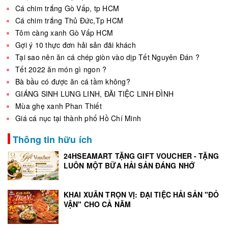
Cá chim trắng Gò Vấp, tp HCM
Cá chim trắng Thủ Đức,Tp HCM
Tôm càng xanh Gò Vấp HCM
Gợi ý 10 thực đơn hải sản đãi khách
Tại sao nên ăn cá chép giòn vào dịp Tết Nguyên Đán ?
Tết 2022 ăn món gì ngon ?
Bà bầu có được ăn cá tầm không?
GIÁNG SINH LUNG LINH, ĐÃI TIỆC LINH ĐÌNH
Mùa ghẹ xanh Phan Thiết
Giá cá nục tại thành phố Hồ Chí Minh
Thông tin hữu ích
24HSEAMART TẶNG GIFT VOUCHER - TẶNG
LUÔN MỘT BỮA HẢI SẢN ĐÁNG NHỚ
KHAI XUÂN TRỌN VỊ: ĐẠI TIỆC HẢI SẢN "ĐỎ
VẬN" CHO CẢ NĂM