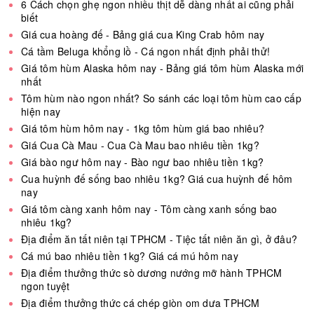
6 Cách chọn ghẹ ngon nhiều thịt dễ dàng nhất ai cũng phải
biết
Giá cua hoàng đế - Bảng giá cua King Crab hôm nay
Cá tầm Beluga khổng lồ - Cá ngon nhất định phải thử!
Giá tôm hùm Alaska hôm nay - Bảng giá tôm hùm Alaska mới
nhất
Tôm hùm nào ngon nhất? So sánh các loại tôm hùm cao cấp
hiện nay
Giá tôm hùm hôm nay - 1kg tôm hùm giá bao nhiêu?
Giá Cua Cà Mau - Cua Cà Mau bao nhiêu tiền 1kg?
Giá bào ngư hôm nay - Bào ngư bao nhiêu tiền 1kg?
Cua huỳnh đế sống bao nhiêu 1kg? Giá cua huỳnh đế hôm
nay
Giá tôm càng xanh hôm nay - Tôm càng xanh sống bao
nhiêu 1kg?
Địa điểm ăn tất niên tại TPHCM - Tiệc tất niên ăn gì, ở đâu?
Cá mú bao nhiêu tiền 1kg? Giá cá mú hôm nay
Địa điểm thưởng thức sò dương nướng mỡ hành TPHCM
ngon tuyệt
Địa điểm thưởng thức cá chép giòn om dưa TPHCM