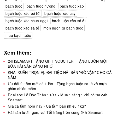
bạch tuộc
bạch tuộc nướng
bạch tuộc xào
bạch tuộc xào bơ tỏi
bạch tuộc xào cay
bạch tuộc xào chua ngọt
bạch tuộc xào sả ớt
bạch tuộc xào sa tế
món ngon từ bạch tuộc
mua bạch tuộc
Xem thêm:
24HSEAMART TẶNG GIFT VOUCHER - TẶNG LUÔN MỘT
BỮA HẢI SẢN ĐÁNG NHỚ
KHAI XUÂN TRỌN VỊ: ĐẠI TIỆC HẢI SẢN "ĐỎ VẬN" CHO CẢ
NĂM
Ưu đãi 2 năm mới có 1 lần - Tặng bạch tuộc sa tế và mực
ghim chiên mắm
Deal sốc Lễ Độc Thân 11/11 - Mua 1 tặng 1 chỉ có tại 24h
Seamart
Giá cá tầm hôm nay - Cá tầm bao nhiêu 1kg?
Hải sản tươi ngon, vui Tết trăng tròn cùng 24h Seamart