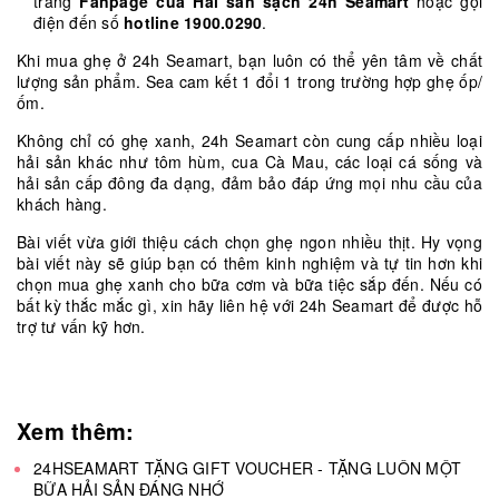
trang
Fanpage của Hải sản sạch 24h Seamart
hoặc gọi
điện đến số
hotline 1900.0290
.
Khi mua ghẹ ở 24h Seamart, bạn luôn có thể yên tâm về chất
lượng sản phẩm. Sea cam kết 1 đổi 1 trong trường hợp ghẹ ốp/
ốm.
Không chỉ có ghẹ xanh, 24h Seamart còn cung cấp nhiều loại
hải sản khác như tôm hùm, cua Cà Mau, các loại cá sống và
hải sản cấp đông đa dạng, đảm bảo đáp ứng mọi nhu cầu của
khách hàng.
Bài viết vừa giới thiệu cách chọn ghẹ ngon nhiều thịt. Hy vọng
bài viết này sẽ giúp bạn có thêm kinh nghiệm và tự tin hơn khi
chọn mua ghẹ xanh cho bữa cơm và bữa tiệc sắp đến. Nếu có
bất kỳ thắc mắc gì, xin hãy liên hệ với 24h Seamart để được hỗ
trợ tư vấn kỹ hơn.
Xem thêm:
24HSEAMART TẶNG GIFT VOUCHER - TẶNG LUÔN MỘT
BỮA HẢI SẢN ĐÁNG NHỚ