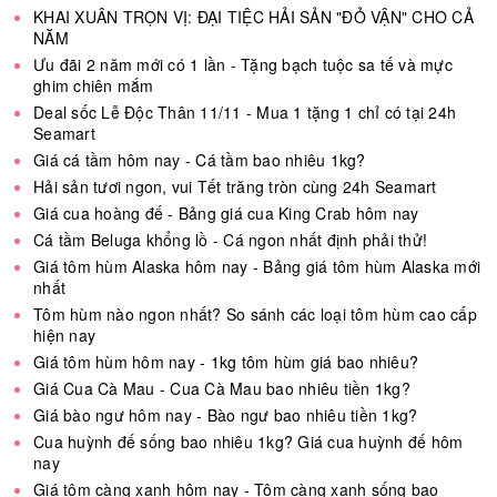
KHAI XUÂN TRỌN VỊ: ĐẠI TIỆC HẢI SẢN "ĐỎ VẬN" CHO CẢ
NĂM
Ưu đãi 2 năm mới có 1 lần - Tặng bạch tuộc sa tế và mực
ghim chiên mắm
Deal sốc Lễ Độc Thân 11/11 - Mua 1 tặng 1 chỉ có tại 24h
Seamart
Giá cá tầm hôm nay - Cá tầm bao nhiêu 1kg?
Hải sản tươi ngon, vui Tết trăng tròn cùng 24h Seamart
Giá cua hoàng đế - Bảng giá cua King Crab hôm nay
Cá tầm Beluga khổng lồ - Cá ngon nhất định phải thử!
Giá tôm hùm Alaska hôm nay - Bảng giá tôm hùm Alaska mới
nhất
Tôm hùm nào ngon nhất? So sánh các loại tôm hùm cao cấp
hiện nay
Giá tôm hùm hôm nay - 1kg tôm hùm giá bao nhiêu?
Giá Cua Cà Mau - Cua Cà Mau bao nhiêu tiền 1kg?
Giá bào ngư hôm nay - Bào ngư bao nhiêu tiền 1kg?
Cua huỳnh đế sống bao nhiêu 1kg? Giá cua huỳnh đế hôm
nay
Giá tôm càng xanh hôm nay - Tôm càng xanh sống bao