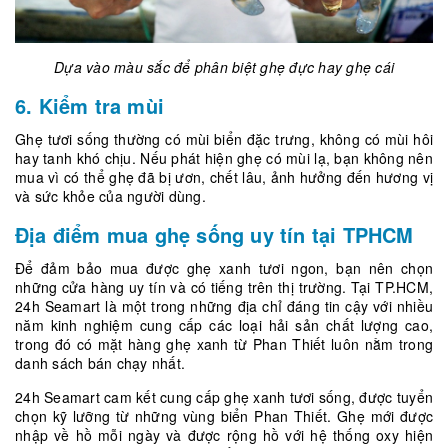
Dựa vào màu sắc để phân biệt ghẹ đực hay ghẹ cái
6. Kiểm tra mùi
Ghẹ tươi sống thường có mùi biển đặc trưng, không có mùi hôi
hay tanh khó chịu. Nếu phát hiện ghẹ có mùi lạ, bạn không nên
mua vì có thể ghẹ đã bị ươn, chết lâu, ảnh hưởng đến hương vị
và sức khỏe của người dùng.
Địa điểm mua ghẹ sống uy tín tại TPHCM
Để đảm bảo mua được ghẹ xanh tươi ngon, bạn nên chọn
những cửa hàng uy tín và có tiếng trên thị trường. Tại TP.HCM,
24h Seamart là một trong những địa chỉ đáng tin cậy với nhiều
năm kinh nghiệm cung cấp các loại hải sản chất lượng cao,
trong đó có mặt hàng ghẹ xanh từ Phan Thiết luôn nằm trong
danh sách bán chạy nhất.
24h Seamart cam kết cung cấp ghẹ xanh tươi sống, được tuyển
chọn kỹ lưỡng từ những vùng biển Phan Thiết. Ghẹ mới được
nhập về hồ mỗi ngày và được rộng hồ với hệ thống oxy hiện