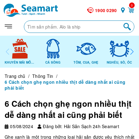
0
1900 0290
KHUYẾN MÃI MỖI NGÀY
CÁ SỐNG
TÔM, CUA, GHẸ
NGHÊU, SÒ, ỐC
Trang chủ
/
Thông Tin
/
6 Cách chọn ghẹ ngon nhiều thịt dễ dàng nhất ai cũng
phải biết
6 Cách chọn ghẹ ngon nhiều thịt
dễ dàng nhất ai cũng phải biết
05/08/2024
Đăng bởi: Hải Sản Sạch 24h Seamart
Ghẹ xanh là một trong những loại hải sản được yêu thích nhất