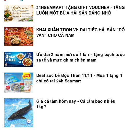
24HSEAMART TẶNG GIFT VOUCHER - TẶNG
LUÔN MỘT BỮA HẢI SẢN ĐÁNG NHỚ
KHAI XUÂN TRỌN VỊ: ĐẠI TIỆC HẢI SẢN "ĐỎ
VẬN" CHO CẢ NĂM
Ưu đãi 2 năm mới có 1 lần - Tặng bạch tuộc
sa tế và mực ghim chiên mắm
Deal sốc Lễ Độc Thân 11/11 - Mua 1 tặng 1
chỉ có tại 24h Seamart
Giá cá tầm hôm nay - Cá tầm bao nhiêu
1kg?