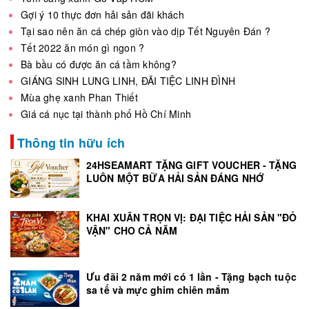
Gợi ý 10 thực đơn hải sản đãi khách
Tại sao nên ăn cá chép giòn vào dịp Tết Nguyên Đán ?
Tết 2022 ăn món gì ngon ?
Bà bầu có được ăn cá tầm không?
GIÁNG SINH LUNG LINH, ĐÃI TIỆC LINH ĐÌNH
Mùa ghẹ xanh Phan Thiết
Giá cá nục tại thành phố Hồ Chí Minh
Thông tin hữu ích
24HSEAMART TẶNG GIFT VOUCHER - TẶNG
LUÔN MỘT BỮA HẢI SẢN ĐÁNG NHỚ
KHAI XUÂN TRỌN VỊ: ĐẠI TIỆC HẢI SẢN "ĐỎ
VẬN" CHO CẢ NĂM
Ưu đãi 2 năm mới có 1 lần - Tặng bạch tuộc
sa tế và mực ghim chiên mắm