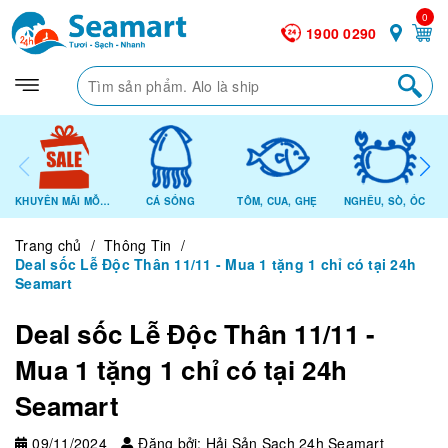
0
1900 0290
KHUYẾN MÃI MỖI NGÀY
CÁ SỐNG
TÔM, CUA, GHẸ
NGHÊU, SÒ, ỐC
Trang chủ
/
Thông Tin
/
Deal sốc Lễ Độc Thân 11/11 - Mua 1 tặng 1 chỉ có tại 24h
Seamart
Deal sốc Lễ Độc Thân 11/11 -
Mua 1 tặng 1 chỉ có tại 24h
Seamart
09/11/2024
Đăng bởi: Hải Sản Sạch 24h Seamart