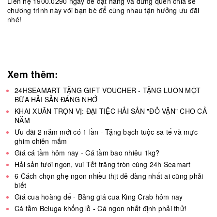
Liên hệ 1900.0290 ngay để đặt hàng và đừng quên chia sẻ
chương trình này với bạn bè để cùng nhau tận hưởng ưu đãi
nhé!
Xem thêm:
24HSEAMART TẶNG GIFT VOUCHER - TẶNG LUÔN MỘT
BỮA HẢI SẢN ĐÁNG NHỚ
KHAI XUÂN TRỌN VỊ: ĐẠI TIỆC HẢI SẢN "ĐỎ VẬN" CHO CẢ
NĂM
Ưu đãi 2 năm mới có 1 lần - Tặng bạch tuộc sa tế và mực
ghim chiên mắm
Giá cá tầm hôm nay - Cá tầm bao nhiêu 1kg?
Hải sản tươi ngon, vui Tết trăng tròn cùng 24h Seamart
6 Cách chọn ghẹ ngon nhiều thịt dễ dàng nhất ai cũng phải
biết
Giá cua hoàng đế - Bảng giá cua King Crab hôm nay
Cá tầm Beluga khổng lồ - Cá ngon nhất định phải thử!