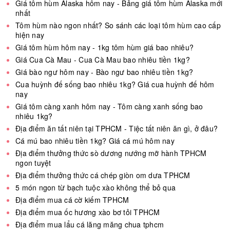
Giá tôm hùm Alaska hôm nay - Bảng giá tôm hùm Alaska mới
nhất
Tôm hùm nào ngon nhất? So sánh các loại tôm hùm cao cấp
hiện nay
Giá tôm hùm hôm nay - 1kg tôm hùm giá bao nhiêu?
Giá Cua Cà Mau - Cua Cà Mau bao nhiêu tiền 1kg?
Giá bào ngư hôm nay - Bào ngư bao nhiêu tiền 1kg?
Cua huỳnh đế sống bao nhiêu 1kg? Giá cua huỳnh đế hôm
nay
Giá tôm càng xanh hôm nay - Tôm càng xanh sống bao
nhiêu 1kg?
Địa điểm ăn tất niên tại TPHCM - Tiệc tất niên ăn gì, ở đâu?
Cá mú bao nhiêu tiền 1kg? Giá cá mú hôm nay
Địa điểm thưởng thức sò dương nướng mỡ hành TPHCM
ngon tuyệt
Địa điểm thưởng thức cá chép giòn om dưa TPHCM
5 món ngon từ bạch tuộc xào không thể bỏ qua
Địa điểm mua cá cờ kiếm TPHCM
Địa điểm mua ốc hương xào bơ tỏi TPHCM
Địa điểm mua lẩu cá lăng măng chua tphcm