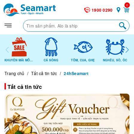
0
1900 0290
KHUYẾN MÃI MỖI NGÀY
CÁ SỐNG
TÔM, CUA, GHẸ
NGHÊU, SÒ, ỐC
Trang chủ
/
Tất cả tin tức
/
24hSeamart
Tất cả tin tức