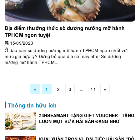
Địa điểm thưởng thức sò dương nướng mỡ hành
TPHCM ngon tuyệt
15/09/2023
Ở đâu bán sò dương nướng mỡ hành TPHCM ngon nhất với
mức giá hợp lý? Đừng bỏ qua địa chỉ này nhé! Sò dương
nướng mỡ hành TPHCM...
«
1
2
3
...
11
»
Thông tin hữu ích
24HSEAMART TẶNG GIFT VOUCHER - TẶNG
LUÔN MỘT BỮA HẢI SẢN ĐÁNG NHỚ
KHAI XUÂN TRỌN VỊ: ĐẠI TIỆC HẢI SẢN "ĐỎ