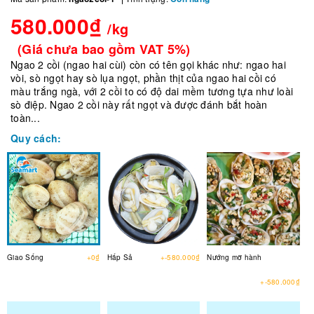
580.000₫
/kg
(Giá chưa bao gồm VAT 5%)
Ngao 2 cồi (ngao hai cùi) còn có tên gọi khác như: ngao hai
vòi, sò ngọt hay sò lụa ngọt, phần thịt của ngao hai cồi có
màu trắng ngà, với 2 cồi to có độ dai mềm tương tựa như loài
sò điệp. Ngao 2 cồi này rất ngọt và được đánh bắt hoàn
toàn...
Quy cách:
Giao Sống
+0₫
Hấp Sả
+-580.000₫
Nướng mỡ hành
+-580.000₫