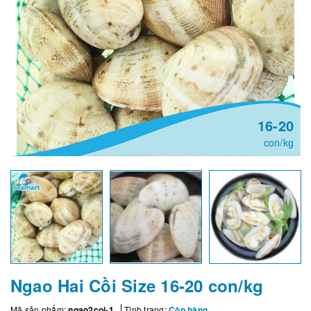
16-20
con/kg
Ngao Hai Cồi Size 16-20 con/kg
Mã sản phẩm:
ngao2coi-1
Tình trạng:
Còn hàng