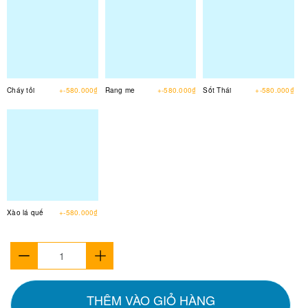
Cháy tỏi
+-580.000₫
Rang me
+-580.000₫
Sốt Thái
+-580.000₫
Xào lá quế
+-580.000₫
THÊM VÀO GIỎ HÀNG