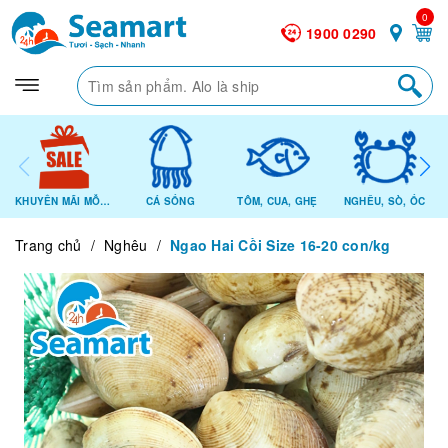
0
1900 0290
KHUYẾN MÃI MỖI NGÀY
CÁ SỐNG
TÔM, CUA, GHẸ
NGHÊU, SÒ, ỐC
Trang chủ
/
Nghêu
/
Ngao Hai Cồi Size 16-20 con/kg