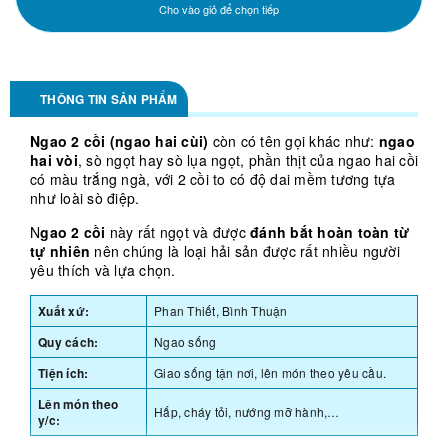
Cho vào giỏ để chọn tiếp
THÔNG TIN SẢN PHẨM
Ngao 2 cồi (ngao hai cùi)
còn có tên gọi khác như:
ngao
hai vòi
, sò ngọt hay sò lụa ngọt, phần thịt của ngao hai cồi
có màu trắng ngà, với 2 cồi to có độ dai mềm tương tựa
như loài sò điệp.
N
gao 2 cồi
này rất ngọt và được
đánh bắt hoàn toàn từ
tự nhiên
nên chúng là loại hải sản được rất nhiều người
yêu thích và lựa chọn.
Xuất xứ:
Phan Thiết, Bình Thuận
Quy cách:
Ngao sống
Tiện ích:
Giao sống tận nơi, lên món theo yêu cầu.
Lên món theo
Hấp, cháy tỏi, nướng mỡ hành,…
y/c: