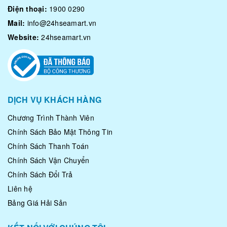
Điện thoại:
1900 0290
Ngao 2 cồi hấp sả
Mail:
info@24hseamart.vn
Ngao 2 cồi tại 24hseamart
Website:
24hseamart.vn
-
Chất lượng:
Ngao 2 cồi tự nhiên 100%. Đánh bắt
từ biển. Vì thế mà thịt chắc ngọt đậm đà.
-
Giao hàng:
Ngao được đóng trong bịch chứa nước biển
bơm oxy. Khách có thể mang đi xa khoảng 6 tiếng.
-
Đổi trả:
trong vòng hoặc hoàn tiền 100% nếu sản phẩm
DỊCH VỤ KHÁCH HÀNG
không đúng chất lượng.
Chương Trình Thành Viên
Giao ngao 2 cồi tận nơi tại HCM
Chính Sách Bảo Mật Thông Tin
Chính Sách Thanh Toán
Chính Sách Vận Chuyển
Chính Sách Đổi Trả
Liên hệ
Bảng Giá Hải Sản