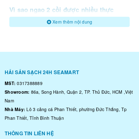
Vì sao ngao 2 cồi được nhiều thực
khách ưa thích
Xem thêm nội dung
- Ngao đánh bắt 100% từ tự nhiên. ngao 2 cồi sở hữu 2 cồi
to, ngọt, thịt nhiều. Vì thế nhiều khách chọn ngao 2 cồi
thay vì
nghêu trắng
.
- Ngao 2 cồi có giá trị dinh dưỡng cao.
- Ngao 2 cồi hấp sả, nướng mỡ hành rất hấp dẫn cho bữa
tiệc gia đình, bạn bè cuối tuần.
HẢI SẢN SẠCH 24H SEAMART
MST:
0317388889
Showroom:
86a, Song Hành, Quận 2, TP. Thủ Đức, HCM ,Việt
Nam
Nhà Máy:
Lô 3 cảng cá Phan Thiết, phường Đức Thắng, Tp
Phan Thiết, Tỉnh Bình Thuận
THÔNG TIN LIÊN HỆ