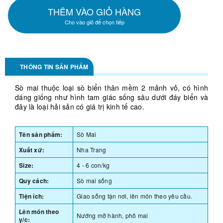
THÊM VÀO GIỎ HÀNG
Cho vào giỏ để chọn tiếp
THÔNG TIN SẢN PHẨM
Sò mai thuộc loại sò biển thân mềm 2 mảnh vỏ, có hình
dáng giống như hình tam giác sống sâu dưới đáy biển và
đây là loại hải sản có giá trị kinh tế cao.
Tên sản phẩm:
Sò Mai
Xuất xứ:
Nha Trang
Size:
4 - 6 con/kg
Quy cách:
Sò mai sống
Tiện ích:
Giao sống tận nơi, lên món theo yêu cầu.
Lên món theo
Nướng mỡ hành, phô mai
y/c: