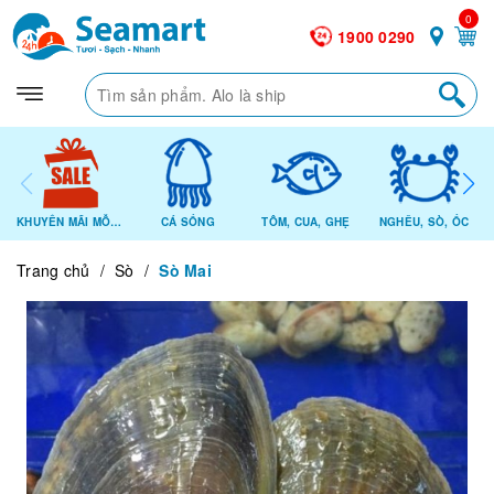
0
1900 0290
KHUYẾN MÃI MỖI NGÀY
CÁ SỐNG
TÔM, CUA, GHẸ
NGHÊU, SÒ, ỐC
Trang chủ
/
Sò
/
Sò Mai