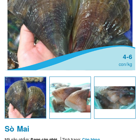
4-6
con/kg
Sò Mai
Mã sản phẩm:
Đang cập nhật
Tình trạng:
Còn hàng