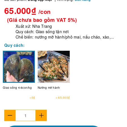
65.000₫
/con
(Giá chưa bao gồm VAT 5%)
Xuất xứ: Nha Trang
Quy cách: Giao sống tận nơi
Chế biến: nướng mỡ hành/phô mai, nấu cháo, xào,...
Quy cách:
Giao sống 4-6con/kg
Nướng mỡ hành
+0₫
+-65.000₫