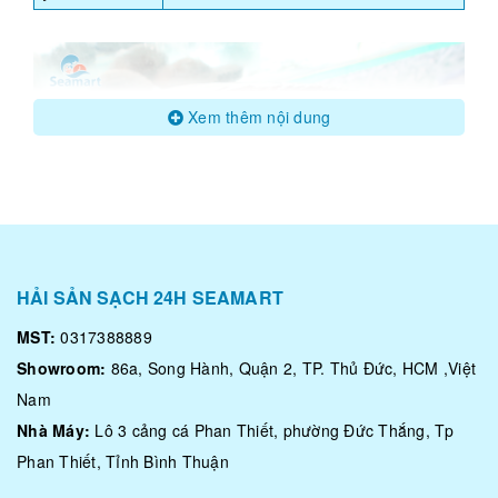
Xem thêm nội dung
HẢI SẢN SẠCH 24H SEAMART
MST:
0317388889
Showroom:
86a, Song Hành, Quận 2, TP. Thủ Đức, HCM ,Việt
Loại sò này có khá nhiều thịt, thịt thơm ngon đặc biệt phần
Nam
ngon nhất của con sò chính là phần cơ thịt nối liền 2 mảnh
của vỏ hay còn gọi là cồi sò. Phần cồi trắng, tròn và to hơn
Nhà Máy:
Lô 3 cảng cá Phan Thiết, phường Đức Thắng, Tp
cồi sò điệp, thịt cồi ăn dai, ngọt rất ngon.
Phan Thiết, Tỉnh Bình Thuận