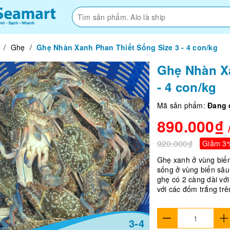
/
Ghẹ
/
Ghẹ Nhàn Xanh Phan Thiết Sống Size 3 - 4 con/kg
Ghẹ Nhàn Xa
- 4 con/kg
Mã sản phẩm:
Đang 
890.000₫
920.000₫
Giảm 3
Ghẹ xanh ở vùng biển
sống ở vùng biển sâu
ghẹ có 2 càng dài vớ
với các đốm trắng trê
3-4