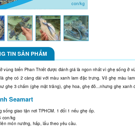
con/kg
G TIN SẢN PHẨM
ở vùng biển Phan Thiết được đánh giá là ngon nhất vì ghẹ sống ở v
là ghẹ có 2 càng dài với màu xanh lam đặc trưng. Vỏ ghẹ màu lam 
như ghẹ 3 chấm (ghẹ mặt trăng), ghẹ hoa, ghẹ đỏ...nhưng ghẹ xanh
nh Seamart
g sống giao tận nơi TPHCM.
1 đổi 1 nếu ghẹ ốp.
 4 con/kg
 lên món nướng, hấp, lẩu theo yêu cầu.