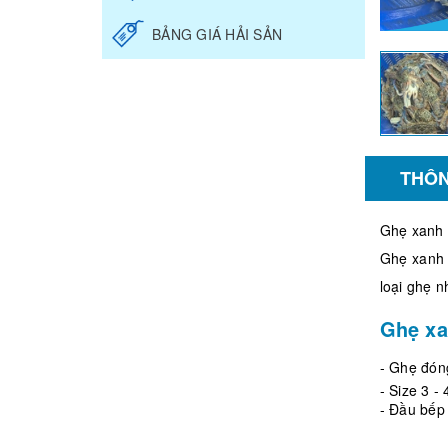
BẢNG GIÁ HẢI SẢN
THÔN
Ghẹ xanh 
Ghẹ xanh 
loại ghẹ 
Ghẹ xa
- Ghẹ đón
- Size 3 -
- Đầu bếp