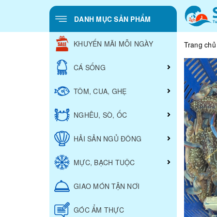
DANH MỤC SẢN PHẨM
KHUYẾN MÃI MỖI NGÀY
Trang chủ
CÁ SỐNG
TÔM, CUA, GHẸ
NGHÊU, SÒ, ỐC
HẢI SẢN NGỦ ĐÔNG
MỰC, BẠCH TUỘC
GIAO MÓN TẬN NƠI
GÓC ẨM THỰC