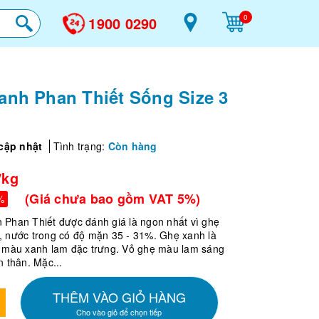
0
1900 0290
nh Phan Thiết Sống Size 3
cập nhật
Tình trạng:
Còn hàng
/kg
(Giá chưa bao gồm VAT 5%)
%
 Phan Thiết được đánh giá là ngon nhất vì ghẹ
, nước trong có độ mặn 35 - 31%. Ghẹ xanh là
i màu xanh lam đặc trưng. Vỏ ghẹ màu lam sáng
n thân. Mặc...
THÊM VÀO GIỎ HÀNG
Cho vào giỏ để chọn tiếp