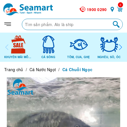
0
1900 0290
KHUYẾN MÃI MỖI NGÀY
CÁ SỐNG
TÔM, CUA, GHẸ
NGHÊU, SÒ, ỐC
Trang chủ
/
Cá Nước Ngọt
/
Cá Chuỗi Ngọc