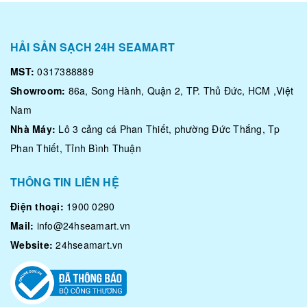
-
Size:
đa dạng và giao động từ 1 đến 3kg
-
Quy cách:
giao sống tận nơi hoặc làm sạch, lên món
HẢI SẢN SẠCH 24H SEAMART
theo yêu cầu.
MST:
0317388889
Showroom:
86a, Song Hành, Quận 2, TP. Thủ Đức, HCM ,Việt
Nam
Nhà Máy:
Lô 3 cảng cá Phan Thiết, phường Đức Thắng, Tp
Phan Thiết, Tỉnh Bình Thuận
THÔNG TIN LIÊN HỆ
Điện thoại:
1900 0290
Mail:
info@24hseamart.vn
Cá chuỗi ngọc
Website:
24hseamart.vn
Cá chuối ngọc làm món gì ngon?
Khách mua cá về có thể làm món nướng, nấu lẩu, chiên
giòn hoặc om dưa rất ngon.