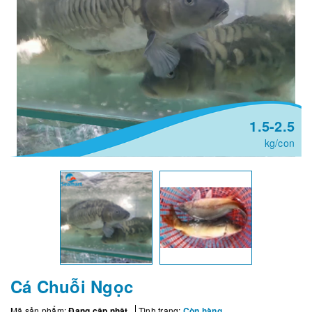
1.5-2.5
kg/con
Cá Chuỗi Ngọc
Mã sản phẩm:
Đang cập nhật
Tình trạng:
Còn hàng