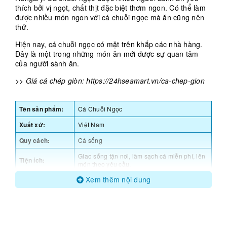
thích bởi vị ngọt, chất thịt đặc biệt thơm ngon. Có thể làm
được nhiều món ngon với cá chuỗi ngọc mà ăn cũng nên
thử.
Hiện nay, cá chuỗi ngọc có mặt trên khắp các nhà hàng.
Đây là một trong những món ăn mới được sự quan tâm
của người sành ăn.
>> Giá cá chép giòn:
https://24hseamart.vn/ca-chep-gion
Tên sản phẩm:
Cá Chuỗi Ngọc
Xuất xứ:
Việt Nam
Quy cách:
Cá sống
Giao sống tận nơi, làm sạch cá miễn phí, lên
Tiện ích:
món theo yêu cầu.
Xem thêm nội dung
Lên món theo
Nướng muối ớt, nấu lẩu ngót, hấp hành,
y/c:
chiên giòn…
Cá chuỗi ngọc tại 24h Seamart