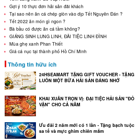
Gợi ý 10 thực đơn hải sản đãi khách
Tại sao nên ăn cá chép giòn vào dịp Tết Nguyên Đán ?
Tết 2022 ăn món gì ngon ?
Bà bầu có được ăn cá tầm không?
GIÁNG SINH LUNG LINH, ĐÃI TIỆC LINH ĐÌNH
Mùa ghẹ xanh Phan Thiết
Giá cá nục tại thành phố Hồ Chí Minh
Thông tin hữu ích
24HSEAMART TẶNG GIFT VOUCHER - TẶNG
LUÔN MỘT BỮA HẢI SẢN ĐÁNG NHỚ
KHAI XUÂN TRỌN VỊ: ĐẠI TIỆC HẢI SẢN "ĐỎ
VẬN" CHO CẢ NĂM
Ưu đãi 2 năm mới có 1 lần - Tặng bạch tuộc
sa tế và mực ghim chiên mắm