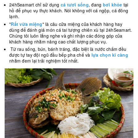
24hSeamart chỉ sử dụng
cá tươi sống
, đang
bơi khỏe
tại
hồ để phục vụ thực khách. Nói không với cá ngộp, cá đông
lạnh.
"
Rất vừa miệng
" là câu cửa miệng của khách hàng hay
dùng để đánh giá món cá tai tượng chiên xù tại 24hSeamart.
Chúng tôi luôn lắng nghe và ghi nhận các đóng góp của
khách hàng nhằm nâng cao chất lượng phục vụ.
Từ rau sống, bún, bánh tráng, đặc biệt là nước chấm đều
được tự tay đội ngũ đầu bếp pha chế và
lựa chọn kĩ càng
nhằm đem lại trải nghiệm tốt nhất.