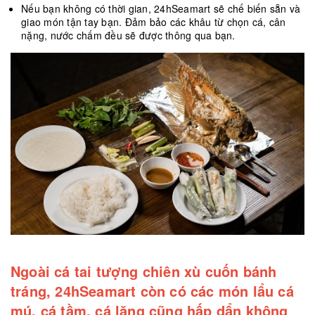
Nếu bạn không có thời gian, 24hSeamart sẽ chế biến sẵn và
giao món tận tay bạn. Đảm bảo các khâu từ chọn cá, cân
nặng, nước chấm đều sẽ được thông qua bạn.
Ngoài cá tai tượng chiên xù cuốn bánh
tráng, 24hSeamart còn có các món lẩu cá
mú, cá tầm, cá lăng cũng hấp dẩn không