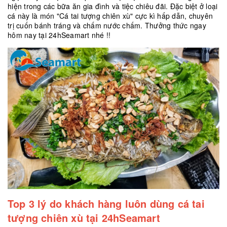
hiện trong các bữa ăn gia đình và tiệc chiêu đãi. Đặc biệt ở loại
cá này là món "Cá tai tượng chiên xù" cực kì hấp dẫn, chuyên
trị cuốn bánh tráng và chấm nước chấm. Thưởng thức ngay
hôm nay tại 24hSeamart nhé !!
Top 3 lý do khách hàng luôn dùng cá tai
tượng chiên xù tại 24hSeamart