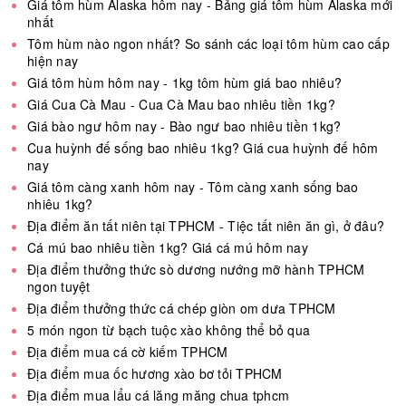
Giá tôm hùm Alaska hôm nay - Bảng giá tôm hùm Alaska mới
nhất
Tôm hùm nào ngon nhất? So sánh các loại tôm hùm cao cấp
hiện nay
Giá tôm hùm hôm nay - 1kg tôm hùm giá bao nhiêu?
Giá Cua Cà Mau - Cua Cà Mau bao nhiêu tiền 1kg?
Giá bào ngư hôm nay - Bào ngư bao nhiêu tiền 1kg?
Cua huỳnh đế sống bao nhiêu 1kg? Giá cua huỳnh đế hôm
nay
Giá tôm càng xanh hôm nay - Tôm càng xanh sống bao
nhiêu 1kg?
Địa điểm ăn tất niên tại TPHCM - Tiệc tất niên ăn gì, ở đâu?
Cá mú bao nhiêu tiền 1kg? Giá cá mú hôm nay
Địa điểm thưởng thức sò dương nướng mỡ hành TPHCM
ngon tuyệt
Địa điểm thưởng thức cá chép giòn om dưa TPHCM
5 món ngon từ bạch tuộc xào không thể bỏ qua
Địa điểm mua cá cờ kiếm TPHCM
Địa điểm mua ốc hương xào bơ tỏi TPHCM
Địa điểm mua lẩu cá lăng măng chua tphcm