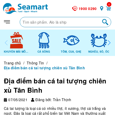
0
1900 0290
KHUYẾN MÃI MỖI NGÀY
CÁ SỐNG
TÔM, CUA, GHẸ
NGHÊU, SÒ, ỐC
Trang chủ
/
Thông Tin
/
Địa điểm bán cá tai tượng chiên xù Tân Bình
Địa điểm bán cá tai tượng chiên
xù Tân Bình
07/05/2021
Đăng bởi: Trần Thịnh
Cá tai tượng là loại cá có nhiều thịt, ít xương, thịt cá trắng và
ngọt. Đây là loại cá rất phổ biến tại Việt Nam và thường xuất