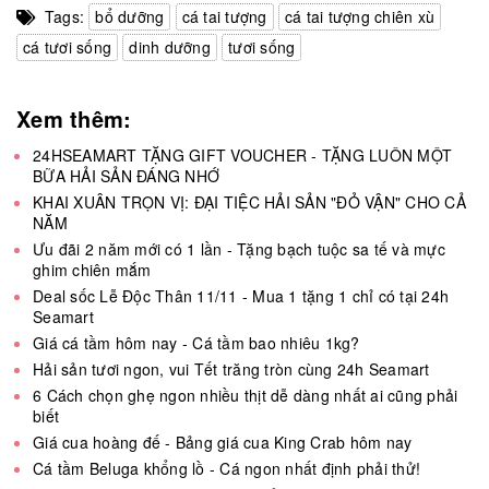
Tags:
bổ dưỡng
cá tai tượng
cá tai tượng chiên xù
cá tươi sống
dinh dưỡng
tươi sống
Xem thêm:
24HSEAMART TẶNG GIFT VOUCHER - TẶNG LUÔN MỘT
BỮA HẢI SẢN ĐÁNG NHỚ
KHAI XUÂN TRỌN VỊ: ĐẠI TIỆC HẢI SẢN "ĐỎ VẬN" CHO CẢ
NĂM
Ưu đãi 2 năm mới có 1 lần - Tặng bạch tuộc sa tế và mực
ghim chiên mắm
Deal sốc Lễ Độc Thân 11/11 - Mua 1 tặng 1 chỉ có tại 24h
Seamart
Giá cá tầm hôm nay - Cá tầm bao nhiêu 1kg?
Hải sản tươi ngon, vui Tết trăng tròn cùng 24h Seamart
6 Cách chọn ghẹ ngon nhiều thịt dễ dàng nhất ai cũng phải
biết
Giá cua hoàng đế - Bảng giá cua King Crab hôm nay
Cá tầm Beluga khổng lồ - Cá ngon nhất định phải thử!