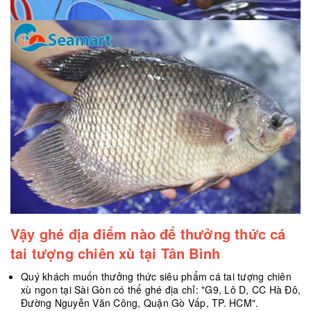
Vậy ghé địa điểm nào để thưởng thức cá
tai tượng chiên xù tại Tân Bình
Quý khách muốn thưởng thức siêu phẩm cá tai tượng chiên
xù ngon tại Sài Gòn có thể ghé địa chỉ: "G9, Lô D, CC Hà Đô,
Đường Nguyễn Văn Công, Quận Gò Vấp, TP. HCM".