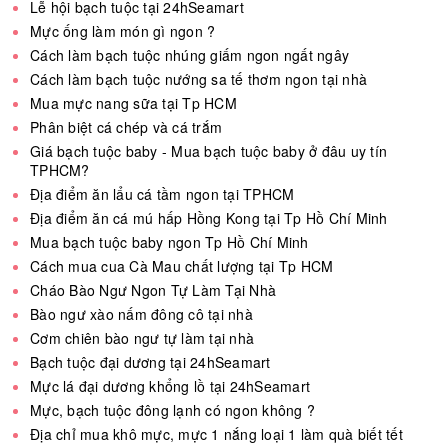
Lễ hội bạch tuộc tại 24hSeamart
Mực ống làm món gì ngon ?
Cách làm bạch tuộc nhúng giấm ngon ngất ngây
Cách làm bạch tuộc nướng sa tế thơm ngon tại nhà
Mua mực nang sữa tại Tp HCM
Phân biệt cá chép và cá trắm
Giá bạch tuộc baby - Mua bạch tuộc baby ở đâu uy tín
TPHCM?
Địa điểm ăn lẩu cá tầm ngon tại TPHCM
Địa điểm ăn cá mú hấp Hồng Kong tại Tp Hồ Chí Minh
Mua bạch tuộc baby ngon Tp Hồ Chí Minh
Cách mua cua Cà Mau chất lượng tại Tp HCM
Cháo Bào Ngư Ngon Tự Làm Tại Nhà
Bào ngư xào nấm đông cô tại nhà
Cơm chiên bào ngư tự làm tại nhà
Bạch tuộc đại dương tại 24hSeamart
Mực lá đại dương khổng lồ tại 24hSeamart
Mực, bạch tuộc đông lạnh có ngon không ?
Địa chỉ mua khô mực, mực 1 nắng loại 1 làm quà biết tết