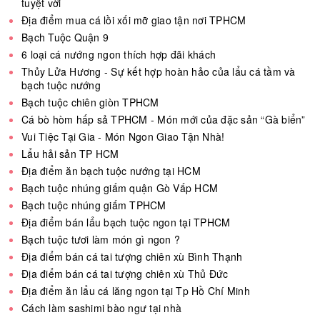
tuyệt vời
Địa điểm mua cá lồi xối mỡ giao tận nơi TPHCM
Bạch Tuộc Quận 9
6 loại cá nướng ngon thích hợp đãi khách
Thủy Lửa Hương - Sự kết hợp hoàn hảo của lẩu cá tầm và
bạch tuộc nướng
Bạch tuộc chiên giòn TPHCM
Cá bò hòm hấp sả TPHCM - Món mới của đặc sản “Gà biển”
Vui Tiệc Tại Gia - Món Ngon Giao Tận Nhà!
Lẩu hải sản TP HCM
Địa điểm ăn bạch tuộc nướng tại HCM
Bạch tuộc nhúng giấm quận Gò Vấp HCM
Bạch tuộc nhúng giấm TPHCM
Địa điểm bán lẩu bạch tuộc ngon tại TPHCM
Bạch tuộc tươi làm món gì ngon ?
Địa điểm bán cá tai tượng chiên xù Bình Thạnh
Địa điểm bán cá tai tượng chiên xù Thủ Đức
Địa điểm ăn lẩu cá lăng ngon tại Tp Hồ Chí Minh
Cách làm sashimi bào ngư tại nhà