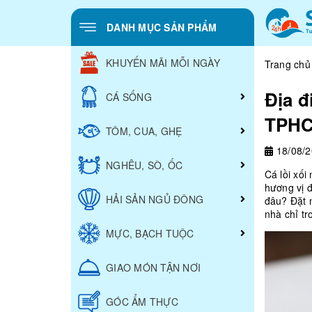
DANH MỤC SẢN PHẨM
KHUYẾN MÃI MỖI NGÀY
Trang chủ
Địa đ
CÁ SỐNG
TPH
TÔM, CUA, GHẸ
18/08/
NGHÊU, SÒ, ỐC
Cá lồi xối
hương vị 
HẢI SẢN NGỦ ĐÔNG
đâu? Đặt 
nhà chỉ tr
MỰC, BẠCH TUỘC
GIAO MÓN TẬN NƠI
GÓC ẨM THỰC