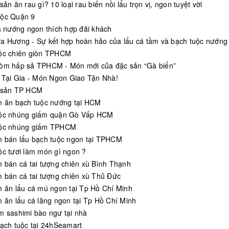
sản ăn rau gì? 10 loại rau biến nồi lẩu trọn vị, ngon tuyệt vời
ộc Quận 9
cá nướng ngon thích hợp đãi khách
a Hương - Sự kết hợp hoàn hảo của lẩu cá tầm và bạch tuộc nướng
ộc chiên giòn TPHCM
òm hấp sả TPHCM - Món mới của đặc sản “Gà biển”
c Tại Gia - Món Ngon Giao Tận Nhà!
 sản TP HCM
m ăn bạch tuộc nướng tại HCM
ộc nhúng giấm quận Gò Vấp HCM
uộc nhúng giấm TPHCM
m bán lẩu bạch tuộc ngon tại TPHCM
ộc tươi làm món gì ngon ?
m bán cá tai tượng chiên xù Bình Thạnh
m bán cá tai tượng chiên xù Thủ Đức
m ăn lẩu cá mú ngon tại Tp Hồ Chí Minh
m ăn lẩu cá lăng ngon tại Tp Hồ Chí Minh
m sashimi bào ngư tại nhà
bạch tuộc tại 24hSeamart