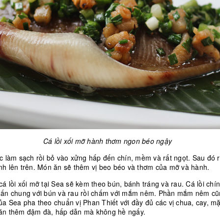
Cá lồi xối mỡ hành thơm ngon béo ngậy
c làm sạch rồi bỏ vào xửng hấp đến chín, mềm và rất ngọt. Sau đó 
nh lên trên. Món ăn sẽ thêm vị beo béo và thơm của mỡ và hành.
á lồi xối mỡ tại Sea sẽ kèm theo bún, bánh tráng và rau. Cá lồi ch
uấn chung với bún và rau rồi chấm với mắm nêm. Phần mắm nêm c
a Sea pha theo chuẩn vị Phan Thiết với đầy đủ các vị chua, cay, mặ
ăn thêm đậm đà, hấp dẫn mà không hề ngấy.