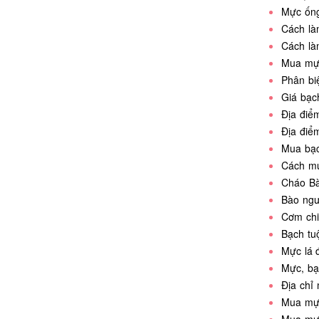
Mực ống
Cách là
Cách là
Mua mự
Phân bi
Giá bạc
Địa điể
Địa điể
Mua bạc
Cách mu
Cháo B
Bào ngư
Cơm chi
Bạch tu
Mực lá 
Mực, bạ
Địa chỉ
Mua mực