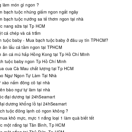
 làm món gì ngon ?
m bạch tuộc nhúng giấm ngon ngất ngây
m bạch tuộc nướng sa tế thơm ngon tại nhà
c nang sữa tại Tp HCM
ệt cá chép và cá trắm
h tuộc baby - Mua bạch tuộc baby ở đâu uy tín TPHCM?
m ăn lẩu cá tầm ngon tại TPHCM
m ăn cá mú hấp Hồng Kong tại Tp Hồ Chí Minh
h tuộc baby ngon Tp Hồ Chí Minh
a cua Cà Mau chất lượng tại Tp HCM
ào Ngư Ngon Tự Làm Tại Nhà
 xào nấm đông cô tại nhà
ên bào ngư tự làm tại nhà
ộc đại dương tại 24hSeamart
đại dương khổng lồ tại 24hSeamart
ch tuộc đông lạnh có ngon không ?
 mua khô mực, mực 1 nắng loại 1 làm quà biết tết
 một nắng tại Tân Bình, Tp HCM