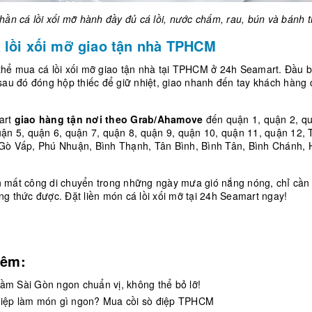
hần cá lồi xối mỡ hành đầy đủ cá lồi, nước chấm, rau, bún và bánh 
 lồi xối mỡ giao tận nhà TPHCM
thể mua cá lồi xối mỡ giao tận nhà tại TPHCM ở 24h Seamart. Đầu 
sau đó đóng hộp thiếc để giữ nhiệt, giao nhanh đến tay khách hàng 
art
giao hàng tận nơi theo Grab/Ahamove
đến quận 1, quận 2, qu
uận 5, quận 6, quận 7, quận 8, quận 9, quận 10, quận 11, quận 12, 
Gò Vấp, Phú Nhuận, Bình Thạnh, Tân Bình, Bình Tân, Bình Chánh,
 mất công di chuyển trong những ngày mưa gió nắng nóng, chỉ cần
g thức được. Đặt liền món cá lồi xối mỡ tại 24h Seamart ngay!
hêm:
tầm Sài Gòn ngon chuẩn vị, không thể bỏ lỡ!
điệp làm món gì ngon? Mua cồi sò điệp TPHCM