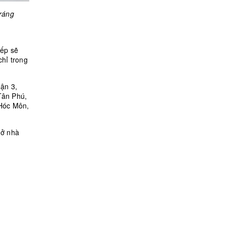
tráng
bếp sẽ
chỉ trong
ận 3,
Tân Phú,
 Hóc Môn,
 ở nhà