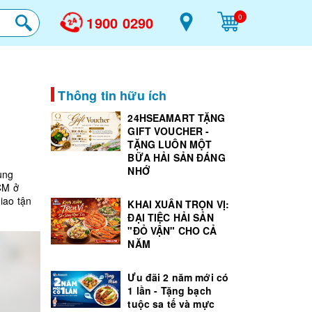
0
1900 0290
Thông tin hữu ích
24HSEAMART TẶNG
GIFT VOUCHER -
TẶNG LUÔN MỘT
BỮA HẢI SẢN ĐÁNG
NHỚ
ùng
CM ở
iao tận
KHAI XUÂN TRỌN VỊ:
ĐẠI TIỆC HẢI SẢN
"ĐỎ VẬN" CHO CẢ
NĂM
Ưu đãi 2 năm mới có
1 lần - Tặng bạch
tuộc sa tế và mực