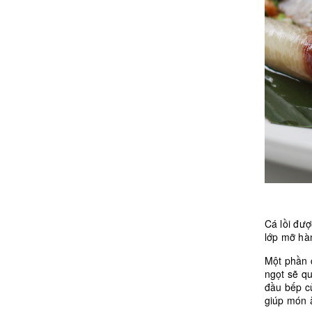
Cá lồi đượ
lớp mỡ hà
Một phần c
ngọt sẽ q
đầu bếp củ
giúp món 