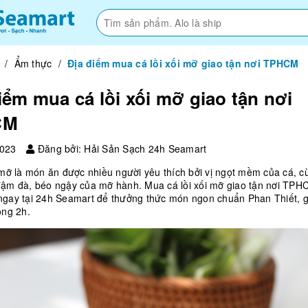
/
Ẩm thực
/
Địa điểm mua cá lồi xối mỡ giao tận nơi TPHCM
iểm mua cá lồi xối mỡ giao tận nơi
CM
2023
Đăng bởi: Hải Sản Sạch 24h Seamart
 mỡ là món ăn được nhiều người yêu thích bởi vị ngọt mềm của cá, c
đậm đà, béo ngậy của mỡ hành. Mua cá lồi xối mỡ giao tận nơi TPH
ngay tại 24h Seamart để thưởng thức món ngon chuẩn Phan Thiết, g
ong 2h.