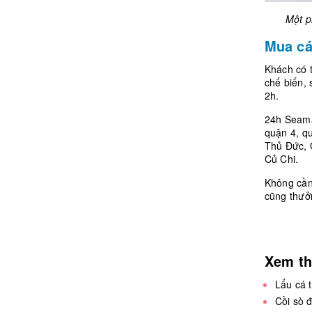
Một p
Mua cá
Khách có 
chế biến, 
2h.
24h Seam
quận 4, q
Thủ Đức, 
Củ Chi.
Không cần
cũng thưởn
Xem t
Lẩu cá 
Cồi sò 