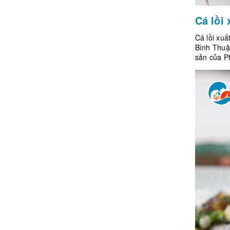
Cá lồi
Cá lồi xuấ
Bình Thuận
sản của Ph