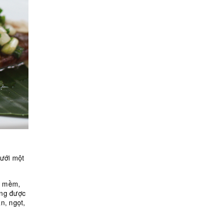
rưới một
ín mềm,
ũng được
n, ngọt,