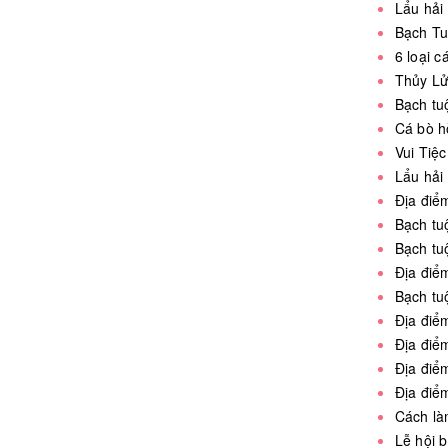
Lẩu hải 
Bạch Tu
6 loại 
Thủy Lử
Bạch tu
Cá bò h
Vui Tiệ
Lẩu hải
Địa điể
Bạch tu
Bạch t
Địa điể
Bạch tu
Địa điể
Địa điể
Địa điể
Địa điể
Cách là
Lễ hội 