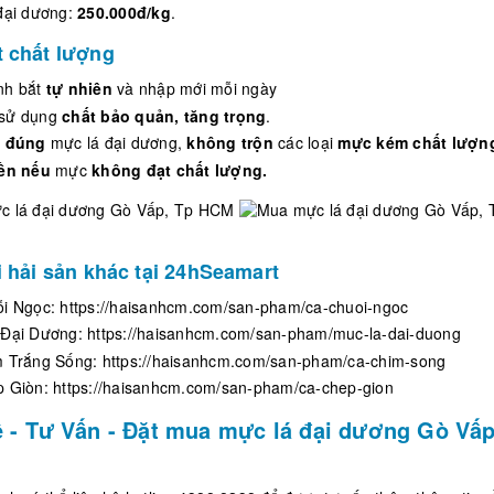
đại dương:
250.000đ/kg
.
 chất lượng
nh bắt
tự nhiên
và nhập mới mỗi ngày
sử dụng
chất bảo quản, tăng trọng
.
 đúng
mực lá đại dương,
không trộn
các loại
mực kém chất lượn
ền
nếu
mực
không đạt chất lượng.
i hải sản khác tại 24hSeamart
ỗi Ngọc:
https://haisanhcm.com/san-pham/ca-chuoi-ngoc
 Đại Dương:
https://haisanhcm.com/san-pham/muc-la-dai-duong
m Trắng Sống:
https://haisanhcm.com/san-pham/ca-chim-song
p Giòn:
https://haisanhcm.com/san-pham/ca-chep-gion
ệ - Tư Vấn - Đặt mua mực lá đại dương Gò Vấp