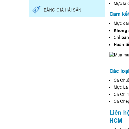
Mực lá 
BẢNG GIÁ HẢI SẢN
Cam kết
Mực đá
Không
Chỉ
bán
Hoàn ti
Các loạ
Cá Chu
Mực Lá
Cá Chi
Cá Ché
Liên h
HCM