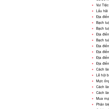
Vui Tiệ
Lẩu hải
Địa điể
Bạch tu
Bạch t
Địa điể
Bạch tu
Địa điể
Địa điể
Địa điể
Địa điể
Cách là
Lễ hội 
Mực ống
Cách là
Cách là
Mua mự
Phân bi