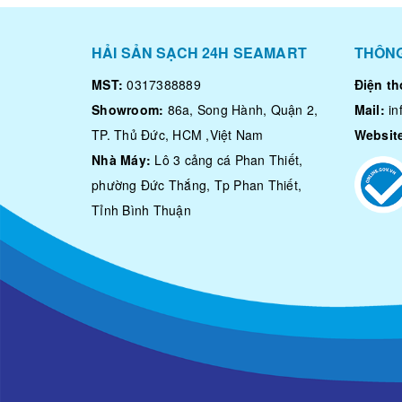
HẢI SẢN SẠCH 24H SEAMART
THÔNG
MST:
0317388889
Điện th
Showroom:
86a, Song Hành, Quận 2,
Mail:
i
TP. Thủ Đức, HCM ,Việt Nam
Websit
Nhà Máy:
Lô 3 cảng cá Phan Thiết,
phường Đức Thắng, Tp Phan Thiết,
Tỉnh Bình Thuận