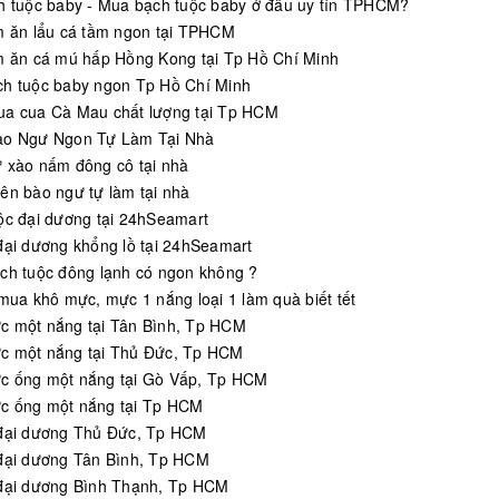
h tuộc baby - Mua bạch tuộc baby ở đâu uy tín TPHCM?
m ăn lẩu cá tầm ngon tại TPHCM
m ăn cá mú hấp Hồng Kong tại Tp Hồ Chí Minh
h tuộc baby ngon Tp Hồ Chí Minh
a cua Cà Mau chất lượng tại Tp HCM
ào Ngư Ngon Tự Làm Tại Nhà
 xào nấm đông cô tại nhà
ên bào ngư tự làm tại nhà
ộc đại dương tại 24hSeamart
đại dương khổng lồ tại 24hSeamart
ch tuộc đông lạnh có ngon không ?
 mua khô mực, mực 1 nắng loại 1 làm quà biết tết
 một nắng tại Tân Bình, Tp HCM
 một nắng tại Thủ Đức, Tp HCM
 ống một nắng tại Gò Vấp, Tp HCM
 ống một nắng tại Tp HCM
đại dương Thủ Đức, Tp HCM
đại dương Tân Bình, Tp HCM
đại dương Bình Thạnh, Tp HCM