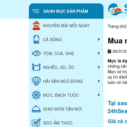
DANH MỤC SẢN PHẨM
KHUYẾN MÃI MỖI NGÀY
Trang chủ
Mua 
CÁ SỐNG
26/01/
TÔM, CUA, GHẸ
Mực lá đ
những năm
NGHÊU, SÒ, ỐC
Mực có tr
uy tín dà
HẢI SẢN NGỦ ĐÔNG
luôn có h
MỰC, BẠCH TUỘC
Tại sa
GIAO MÓN TẬN NƠI
24hSe
Giá cả 
GÓC ẨM THỰC