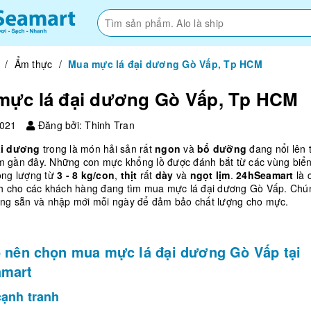
/
Ẩm thực
/
Mua mực lá đại dương Gò Vấp, Tp HCM
mực lá đại dương Gò Vấp, Tp HCM
2021
Đăng bởi: Thinh Tran
ại dương
trong là món hải sản rất
ngon
và
bổ dưỡng
đang nổi lên 
 gần đây. Những con mực khổng lồ được đánh bắt từ các vùng biển
ọng lượng từ
3 - 8 kg/con
,
thịt
rất
dày
và
ngọt lịm
.
24hSeamart
là 
nh cho các khách hàng đang tìm mua mực lá đại dương Gò Vấp. Chún
àng sẵn và nhập mới mỗi ngày để đảm bảo chất lượng cho mực.
o nên chọn mua mực lá đại dương Gò Vấp tại
amart
cạnh tranh