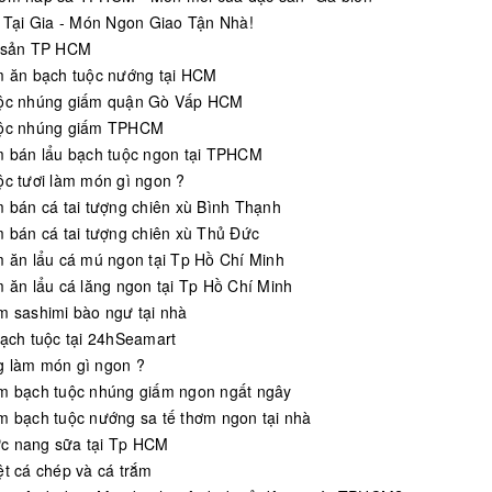
c Tại Gia - Món Ngon Giao Tận Nhà!
 sản TP HCM
m ăn bạch tuộc nướng tại HCM
ộc nhúng giấm quận Gò Vấp HCM
uộc nhúng giấm TPHCM
m bán lẩu bạch tuộc ngon tại TPHCM
ộc tươi làm món gì ngon ?
m bán cá tai tượng chiên xù Bình Thạnh
m bán cá tai tượng chiên xù Thủ Đức
m ăn lẩu cá mú ngon tại Tp Hồ Chí Minh
m ăn lẩu cá lăng ngon tại Tp Hồ Chí Minh
m sashimi bào ngư tại nhà
bạch tuộc tại 24hSeamart
 làm món gì ngon ?
m bạch tuộc nhúng giấm ngon ngất ngây
m bạch tuộc nướng sa tế thơm ngon tại nhà
c nang sữa tại Tp HCM
ệt cá chép và cá trắm