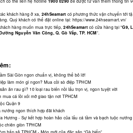
ch có thể liên hệ hotline
1900 0290
để được tư vấn thêm thông tin v
 các khách hàng ở xa,
24hSeamart
có phương thức vận chuyển tới tậ
àng. Quý khách có thể đặt online tại:
https://www.24hseamart.vn/
 khách hàng muốn mua trực tiếp,
24hSeamart
có cửa hàng tại "
G9, 
 Đường Nguyễn Văn Công, Q. Gò Vấp, TP. HCM
”.
hêm:
tầm Sài Gòn ngon chuẩn vị, không thể bỏ lỡ!
điệp làm món gì ngon? Mua cồi sò điệp TPHCM
sản ăn rau gì? 10 loại rau biến nồi lẩu trọn vị, ngon tuyệt vời
m mua cá lồi xối mỡ giao tận nơi TPHCM
ộc Quận 9
cá nướng ngon thích hợp đãi khách
a Hương - Sự kết hợp hoàn hảo của lẩu cá tầm và bạch tuộc nướng
ộc chiên giòn TPHCM
òm hấp sả TPHCM - Món mới của đặc sản “Gà biển”