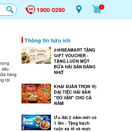
0
1900 0290
Thông tin hữu ích
24HSEAMART TẶNG
GIFT VOUCHER -
TẶNG LUÔN MỘT
trong
BỮA HẢI SẢN ĐÁNG
 sâu.
NHỚ
cửa hàng
g tôi
KHAI XUÂN TRỌN VỊ:
ĐẠI TIỆC HẢI SẢN
"ĐỎ VẬN" CHO CẢ
NĂM
Ưu đãi 2 năm mới có
1 lần - Tặng bạch
tuộc sa tế và mực