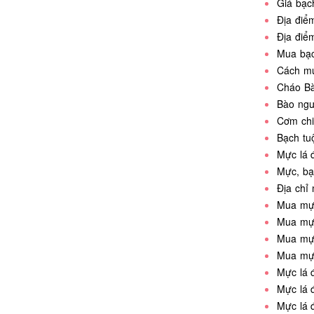
Giá bạc
Địa điể
Địa điể
Mua bạc
Cách mu
Cháo B
Bào ngư
Cơm chi
Bạch tu
Mực lá 
Mực, bạ
Địa chỉ
Mua mực
Mua mực
Mua mực
Mua mực
Mực lá 
Mực lá 
Mực lá 