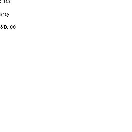
ề sản
n tay
Lô D, CC