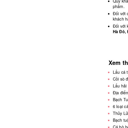
Quý khá
phẩm.
Đối với
khách h
Đối với
Hà Đô,
Xem t
Lẩu cá 
Cồi sò 
Lẩu hải 
Địa điể
Bạch Tu
6 loại 
Thủy Lử
Bạch tu
Cá bò h