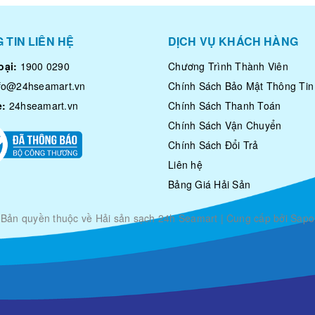
 TIN LIÊN HỆ
DỊCH VỤ KHÁCH HÀNG
oại:
1900 0290
Chương Trình Thành Viên
nfo@24hseamart.vn
Chính Sách Bảo Mật Thông Tin
e:
24hseamart.vn
Chính Sách Thanh Toán
Chính Sách Vận Chuyển
Chính Sách Đổi Trả
Liên hệ
Bảng Giá Hải Sản
Bản quyền thuộc về
Hải sản sạch 24h Seamart
|
Cung cấp bởi Sapo