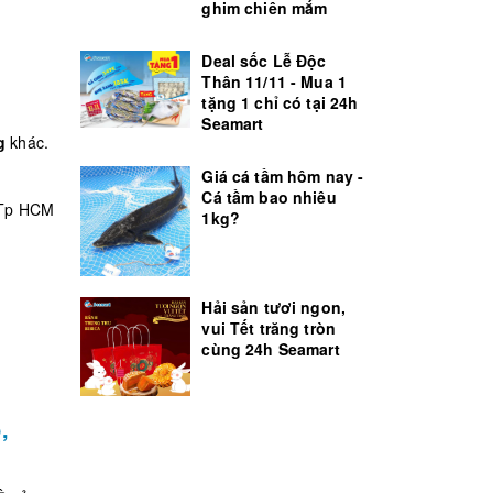
ghim chiên mắm
Deal sốc Lễ Độc
Thân 11/11 - Mua 1
tặng 1 chỉ có tại 24h
Seamart
g
khác.
Giá cá tầm hôm nay -
Cá tầm bao nhiêu
1kg?
Hải sản tươi ngon,
vui Tết trăng tròn
cùng 24h Seamart
,