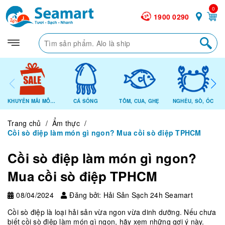
0
1900 0290
KHUYẾN MÃI MỖI NGÀY
CÁ SỐNG
TÔM, CUA, GHẸ
NGHÊU, SÒ, ỐC
Trang chủ
/
Ẩm thực
/
Cồi sò điệp làm món gì ngon? Mua cồi sò điệp TPHCM
Cồi sò điệp làm món gì ngon?
Mua cồi sò điệp TPHCM
08/04/2024
Đăng bởi: Hải Sản Sạch 24h Seamart
Cồi sò điệp là loại hải sản vừa ngon vừa dinh dưỡng. Nếu chưa
biết cồi sò điệp làm món gì ngon, hãy xem những gợi ý này.