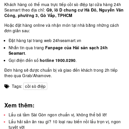
Khách hàng có thể mua trực tiếp cồi sò điệp tại cửa hàng 24h
Seamart theo địa chỉ:
G9, lô D chung cư Hà Đô, Nguyễn Văn
Công, phường 3, Gò Vấp, TPHCM
Hoặc đặt hàng online và nhận món tại nhà bằng những cách
đơn giản sau:
Đặt hàng tại trang web
24hseamart.vn
Nhắn tin qua trang
Fanpage của Hải sản sạch 24h
Seamart
.
Gọi điện đến số
hotline 1900.0290
.
Đơn hàng sẽ được chuẩn bị và giao đến khách trong 2h tiếp
theo qua Grab/Ahamove.
Tags:
cồi sò điệp
Xem thêm:
Lẩu cá tầm Sài Gòn ngon chuẩn vị, không thể bỏ lỡ!
Lẩu hải sản ăn rau gì? 10 loại rau biến nồi lẩu trọn vị, ngon
tuyệt vời