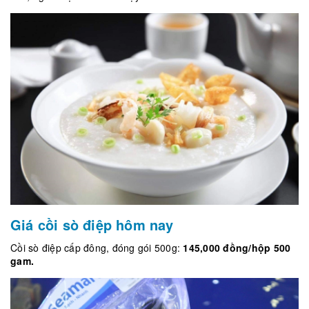
Giá cồi sò điệp hôm nay
Cồi sò điệp cấp đông, đóng gói 500g:
145,000 đồng/hộp 500
gam.