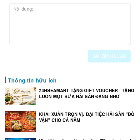
GỬI BÌNH LUẬN
Thông tin hữu ích
24HSEAMART TẶNG GIFT VOUCHER - TẶNG
LUÔN MỘT BỮA HẢI SẢN ĐÁNG NHỚ
KHAI XUÂN TRỌN VỊ: ĐẠI TIỆC HẢI SẢN "ĐỎ
VẬN" CHO CẢ NĂM