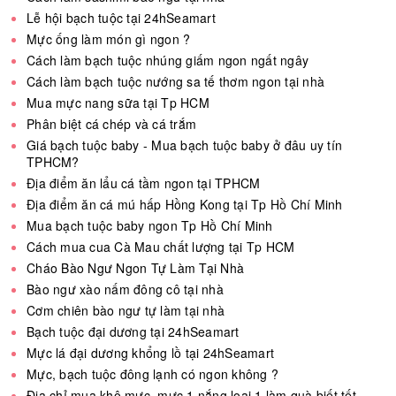
Lễ hội bạch tuộc tại 24hSeamart
Mực ống làm món gì ngon ?
Cách làm bạch tuộc nhúng giấm ngon ngất ngây
Cách làm bạch tuộc nướng sa tế thơm ngon tại nhà
Mua mực nang sữa tại Tp HCM
Phân biệt cá chép và cá trắm
Giá bạch tuộc baby - Mua bạch tuộc baby ở đâu uy tín
TPHCM?
Địa điểm ăn lẩu cá tầm ngon tại TPHCM
Địa điểm ăn cá mú hấp Hồng Kong tại Tp Hồ Chí Minh
Mua bạch tuộc baby ngon Tp Hồ Chí Minh
Cách mua cua Cà Mau chất lượng tại Tp HCM
Cháo Bào Ngư Ngon Tự Làm Tại Nhà
Bào ngư xào nấm đông cô tại nhà
Cơm chiên bào ngư tự làm tại nhà
Bạch tuộc đại dương tại 24hSeamart
Mực lá đại dương khổng lồ tại 24hSeamart
Mực, bạch tuộc đông lạnh có ngon không ?
Địa chỉ mua khô mực, mực 1 nắng loại 1 làm quà biết tết