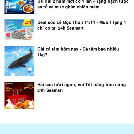
Ưu đãi 2 năm mới có 1 lần - Tặng bạch tuộc
sa tế và mực ghim chiên mắm
Deal sốc Lễ Độc Thân 11/11 - Mua 1 tặng 1
chỉ có tại 24h Seamart
Giá cá tầm hôm nay - Cá tầm bao nhiêu
1kg?
Hải sản tươi ngon, vui Tết trăng tròn cùng
24h Seamart