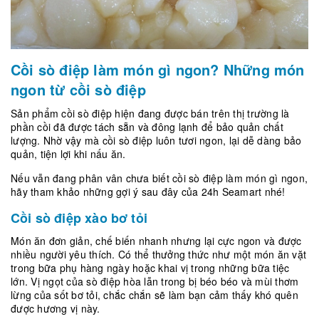
Cồi sò điệp làm món gì ngon? Những món
ngon từ cồi sò điệp
Sản phẩm cồi sò điệp hiện đang được bán trên thị trường là
phần cồi đã được tách sẵn và đông lạnh để bảo quản chất
lượng. Nhờ vậy mà cồi sò điệp luôn tươi ngon, lại dễ dàng bảo
quản, tiện lợi khi nấu ăn.
Nếu vẫn đang phân vân chưa biết cồi sò điệp làm món gì ngon,
hãy tham khảo những gợi ý sau đây của 24h Seamart nhé!
Cồi sò điệp xào bơ tỏi
Món ăn đơn giản, chế biến nhanh nhưng lại cực ngon và được
nhiều người yêu thích. Có thể thưởng thức như một món ăn vặt
trong bữa phụ hàng ngày hoặc khai vị trong những bữa tiệc
lớn. Vị ngọt của sò điệp hòa lẫn trong bị béo béo và mùi thơm
lừng của sốt bơ tỏi, chắc chắn sẽ làm bạn cảm thấy khó quên
được hương vị này.