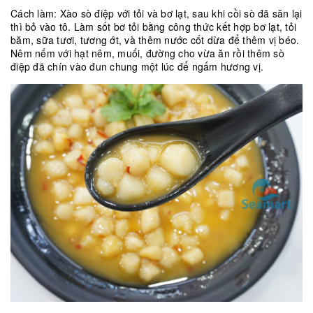
Cách làm: Xào sò điệp với tỏi và bơ lạt, sau khi cồi sò đã săn lại
thì bỏ vào tô. Làm sốt bơ tỏi bằng công thức kết hợp bơ lạt, tỏi
băm, sữa tươi, tương ớt, và thêm nước cốt dừa để thêm vị béo.
Nêm nếm với hạt nêm, muối, đường cho vừa ăn rồi thêm sò
điệp đã chín vào đun chung một lúc để ngấm hương vị.