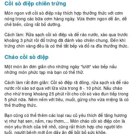
Cồi sò điệp chiên trứng
Món ngon với cồi sò điệp này thích hợp thưởng thức với cơm
nóng trong các bữa cơm hàng ngày. Vừa thơm ngon dễ ăn, dễ
chế biến, cũng rất bổ dưỡng.
Cách làm: Rửa sạch cồi sò điệp và để ráo nước, xào qua trước
khoảng 3 phút rồi đổ trứng đã đánh vào chiên chung. Đến khi
trứng chín vàng đều là có thể tắt bếp và đổ ra đĩa thưởng thức.
Cháo cồi sò điệp
Một món ăn đơn giản cho những ngày "lười" vào bếp nấu
những món phức tạp mà bạn có thể thử.
Cách làm rất đơn giản: Cồi sò điệp rã đông, rửa sạch và để ráo
nước rồi xào sơ qua với lửa vừa trong 8 - 10 phút. Nấu cháo
cho nhừ trong khoàng 25 phút rồi cho cồi sò vào đun tiếp trong
5 phút nữa. Nêm nếm với tiêu, muối, gừng cho vừa miệng là có
thể thưởng thức.
Bạn cũng có thể thêm các loại rau củ yêu thích để tăng hương
vị như hạt sen, nấm, rau thơm,... Món cháo cồi sò điệp còn là
món yêu thích của trẻ nhỏ, cũng rất thích hợp cho người lớn
tuổi, người bệnh mới ốm dậy ăn để bồi bổ sức khỏe.