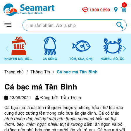
0
1900 0290
KHUYẾN MÃI MỖI NGÀY
CÁ SỐNG
TÔM, CUA, GHẸ
NGHÊU, SÒ, ỐC
Trang chủ
/
Thông Tin
/
Cá bạc má Tân Bình
Cá bạc má Tân Bình
23/06/2021
Đăng bởi: Trần Thịnh
Cá bạc má là cái tên rất quen thuộc vì chúng hầu như lúc nào
cũng được xướng tên trong các bữa ăn gia đình. Cá có
thân
hình thuôn dài, hơi dẹt một bên thuộc nhóm cá biển có thịt
thơm, béo, mềm ngọt, nhiều thịt ít xương dăm
, ăn ngon và bổ
dưỡng nên phù hợp cho cả người lớn và trẻ em. Cá bạc má với