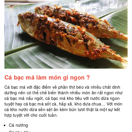
Cá bạc má làm món gì ngon ?
Cá bạc má với đặc điểm về phần thịt béo và nhiều chất dinh
dưỡng nên có thể chế biến thành nhiều món ăn rất ngon như
cá bạc má nấu ngót, cá bạc má kho tiêu với nước dừa ngon
tuyệt hay cá bạc má sốt cà, hấp xả. kho dưa chua… Với món
cá kho nước dừa sền sệt ăn kèm bún tươi thật là một sự kết
hợp tuyệt vời cho cuối tuần.
Cá nướng