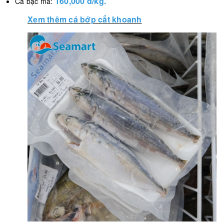
160,000 đ/kg.
Cá bạc má:
Xem thêm cá bớp cắt khoanh