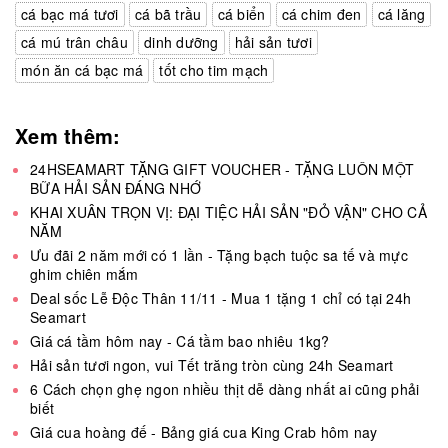
cá bạc má tươi
cá bã trầu
cá biển
cá chim đen
cá lăng
cá mú trân châu
dinh dưỡng
hải sản tươi
món ăn cá bạc má
tốt cho tim mạch
Xem thêm:
24HSEAMART TẶNG GIFT VOUCHER - TẶNG LUÔN MỘT
BỮA HẢI SẢN ĐÁNG NHỚ
KHAI XUÂN TRỌN VỊ: ĐẠI TIỆC HẢI SẢN "ĐỎ VẬN" CHO CẢ
NĂM
Ưu đãi 2 năm mới có 1 lần - Tặng bạch tuộc sa tế và mực
ghim chiên mắm
Deal sốc Lễ Độc Thân 11/11 - Mua 1 tặng 1 chỉ có tại 24h
Seamart
Giá cá tầm hôm nay - Cá tầm bao nhiêu 1kg?
Hải sản tươi ngon, vui Tết trăng tròn cùng 24h Seamart
6 Cách chọn ghẹ ngon nhiều thịt dễ dàng nhất ai cũng phải
biết
Giá cua hoàng đế - Bảng giá cua King Crab hôm nay