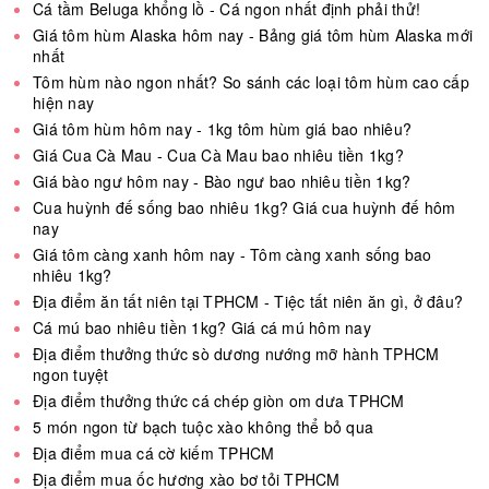
Cá tầm Beluga khổng lồ - Cá ngon nhất định phải thử!
Giá tôm hùm Alaska hôm nay - Bảng giá tôm hùm Alaska mới
nhất
Tôm hùm nào ngon nhất? So sánh các loại tôm hùm cao cấp
hiện nay
Giá tôm hùm hôm nay - 1kg tôm hùm giá bao nhiêu?
Giá Cua Cà Mau - Cua Cà Mau bao nhiêu tiền 1kg?
Giá bào ngư hôm nay - Bào ngư bao nhiêu tiền 1kg?
Cua huỳnh đế sống bao nhiêu 1kg? Giá cua huỳnh đế hôm
nay
Giá tôm càng xanh hôm nay - Tôm càng xanh sống bao
nhiêu 1kg?
Địa điểm ăn tất niên tại TPHCM - Tiệc tất niên ăn gì, ở đâu?
Cá mú bao nhiêu tiền 1kg? Giá cá mú hôm nay
Địa điểm thưởng thức sò dương nướng mỡ hành TPHCM
ngon tuyệt
Địa điểm thưởng thức cá chép giòn om dưa TPHCM
5 món ngon từ bạch tuộc xào không thể bỏ qua
Địa điểm mua cá cờ kiếm TPHCM
Địa điểm mua ốc hương xào bơ tỏi TPHCM