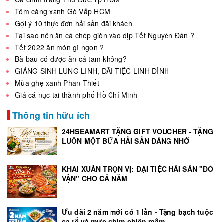
Tôm càng xanh Gò Vấp HCM
Gợi ý 10 thực đơn hải sản đãi khách
Tại sao nên ăn cá chép giòn vào dịp Tết Nguyên Đán ?
Tết 2022 ăn món gì ngon ?
Bà bầu có được ăn cá tầm không?
GIÁNG SINH LUNG LINH, ĐÃI TIỆC LINH ĐÌNH
Mùa ghẹ xanh Phan Thiết
Giá cá nục tại thành phố Hồ Chí Minh
Thông tin hữu ích
24HSEAMART TẶNG GIFT VOUCHER - TẶNG
LUÔN MỘT BỮA HẢI SẢN ĐÁNG NHỚ
KHAI XUÂN TRỌN VỊ: ĐẠI TIỆC HẢI SẢN "ĐỎ
VẬN" CHO CẢ NĂM
Ưu đãi 2 năm mới có 1 lần - Tặng bạch tuộc
sa tế và mực ghim chiên mắm