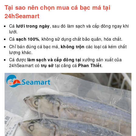
Tại sao nên chọn mua cá bạc má tại
24hSeamart
Cá
lưới trong ngày
, sau đó làm sạch và cấp đông ngay khi
lưới.
Cá
sạch 100%
, không sử dụng chất bảo quản, hóa chất.
Chỉ bán đúng cá bạc má,
không trộn
các loại cá kém chất
lượng khác.
Cá được
làm sạch và cấp đông tại
xưởng sản xuất của
24hSeamart có
trụ sở
tại cảng cá
Phan Thiết
.