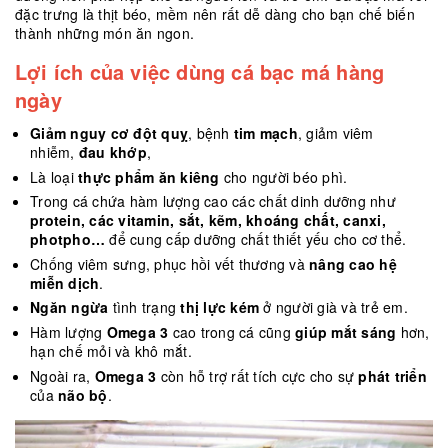
đặc trưng là thịt béo, mềm nên rất dễ dàng cho bạn chế biến
thành những món ăn ngon.
Lợi ích của việc dùng cá bạc má hàng
ngày
Giảm nguy cơ đột quỵ
, bệnh
tim mạch
, giảm viêm
nhiễm,
đau khớp
,
Là loại
thực phẩm ăn kiêng
cho người béo phì.
Trong cá chứa hàm lượng cao các chất dinh dưỡng như
protein, các vitamin, sắt, kẽm, khoáng chất, canxi,
photpho…
để cung cấp dưỡng chất thiết yếu cho cơ thể.
Chống viêm sưng, phục hồi vết thương và
nâng cao hệ
miễn dịch
.
Ngăn ngừa
tình trạng
thị lực kém
ở người già và trẻ em.
Hàm lượng
Omega 3
cao trong cá cũng
giúp mắt sáng
hơn,
hạn chế mỏi và khô mắt.
Ngoài ra,
Omega 3
còn hỗ trợ rất tích cực cho sự
phát triển
của
não bộ
.