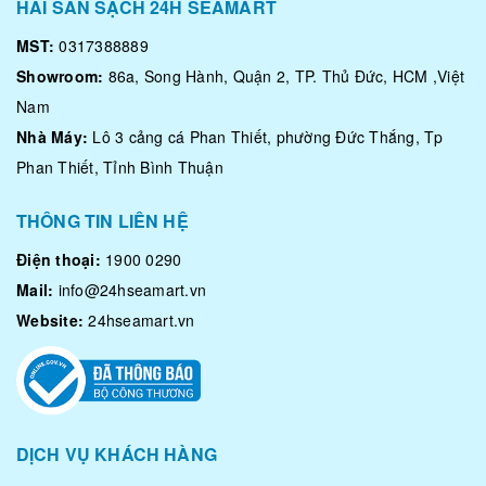
HẢI SẢN SẠCH 24H SEAMART
MST:
0317388889
Showroom:
86a, Song Hành, Quận 2, TP. Thủ Đức, HCM ,Việt
Nam
Nhà Máy:
Lô 3 cảng cá Phan Thiết, phường Đức Thắng, Tp
Phan Thiết, Tỉnh Bình Thuận
THÔNG TIN LIÊN HỆ
Điện thoại:
1900 0290
Mail:
info@24hseamart.vn
Website:
24hseamart.vn
DỊCH VỤ KHÁCH HÀNG