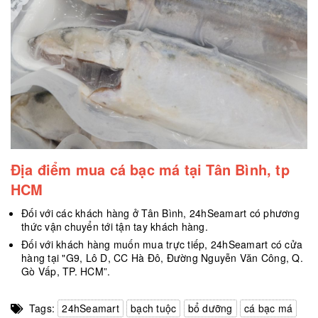
Địa điểm mua cá bạc má tại Tân Bình, tp
HCM
Đối với các khách hàng ở Tân Bình, 24hSeamart có phương
thức vận chuyển tới tận tay khách hàng.
Đối với khách hàng muốn mua trực tiếp, 24hSeamart có cửa
hàng tại "G9, Lô D, CC Hà Đô, Đường Nguyễn Văn Công, Q.
Gò Vấp, TP. HCM”.
Tags:
24hSeamart
bạch tuộc
bổ dưỡng
cá bạc má