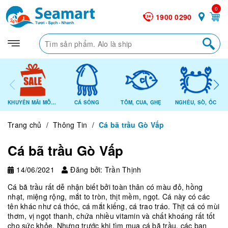
0
1900 0290
KHUYẾN MÃI MỖI NGÀY
CÁ SỐNG
TÔM, CUA, GHẸ
NGHÊU, SÒ, ỐC
Trang chủ
/
Thông Tin
/
Cá bã trầu Gò Vấp
Cá bã trầu Gò Vấp
14/06/2021
Đăng bởi: Trần Thịnh
Cá bã trầu rất dễ nhận biết bởi toàn thân có màu đỏ, hồng
nhạt, miệng rộng, mắt to tròn, thịt mềm, ngọt. Cá này có các
tên khác như cá thóc, cá mắt kiếng, cá trao tráo. Thịt cá có mùi
thơm, vị ngọt thanh, chứa nhiều vitamin và chất khoáng rất tốt
cho sức khỏe. Nhưng trước khi tìm mua cá bã trầu, các bạn