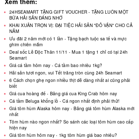
Xem thêm:
24HSEAMART TẶNG GIFT VOUCHER - TẶNG LUÔN MỘT
BỮA HẢI SẢN ĐÁNG NHỚ
KHAI XUÂN TRỌN VỊ: ĐẠI TIỆC HẢI SẢN "ĐỎ VẬN" CHO CẢ
NĂM
Ưu đãi 2 năm mới có 1 lần - Tặng bạch tuộc sa tế và mực
ghim chiên mắm
Deal sốc Lễ Độc Thân 11/11 - Mua 1 tặng 1 chỉ có tại 24h
Seamart
Giá cá tầm hôm nay - Cá tầm bao nhiêu 1kg?
Hải sản tươi ngon, vui Tết trăng tròn cùng 24h Seamart
6 Cách chọn ghẹ ngon nhiều thịt dễ dàng nhất ai cũng phải
biết
Giá cua hoàng đế - Bảng giá cua King Crab hôm nay
Cá tầm Beluga khổng lồ - Cá ngon nhất định phải thử!
Giá tôm hùm Alaska hôm nay - Bảng giá tôm hùm Alaska mới
nhất
Tôm hùm nào ngon nhất? So sánh các loại tôm hùm cao cấp
hiện nay
Giá tôm hùm hôm nay - 1kg tôm hùm giá bao nhiêu?