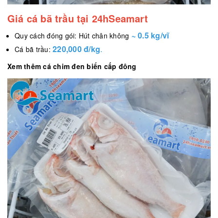
Giá cá bã trầu tại 24hSeamart
~ 0.5 kg/vĩ
Quy cách đóng gói: Hút chân không
220,000 đ/kg
.
Cá bã trầu:
Xem thêm cá chim đen biển cấp đông