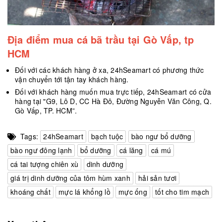
Địa điểm mua cá bã trầu tại Gò Vấp, tp
HCM
Đối với các khách hàng ở xa, 24hSeamart có phương thức
vận chuyển tới tận tay khách hàng.
Đối với khách hàng muốn mua trực tiếp, 24hSeamart có cửa
hàng tại "G9, Lô D, CC Hà Đô, Đường Nguyễn Văn Công, Q.
Gò Vấp, TP. HCM”.
Tags:
24hSeamart
bạch tuộc
bào ngư bổ dưỡng
bào ngư đông lạnh
bổ dưỡng
cá lăng
cá mú
cá tai tượng chiên xù
dinh dưỡng
giá trị dinh dưỡng của tôm hùm xanh
hải sản tươi
khoáng chất
mực lá khổng lồ
mực ống
tốt cho tim mạch