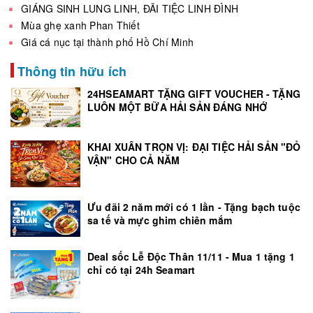
GIÁNG SINH LUNG LINH, ĐÃI TIỆC LINH ĐÌNH
Mùa ghẹ xanh Phan Thiết
Giá cá nục tại thành phố Hồ Chí Minh
Thông tin hữu ích
24HSEAMART TẶNG GIFT VOUCHER - TẶNG
LUÔN MỘT BỮA HẢI SẢN ĐÁNG NHỚ
KHAI XUÂN TRỌN VỊ: ĐẠI TIỆC HẢI SẢN "ĐỎ
VẬN" CHO CẢ NĂM
Ưu đãi 2 năm mới có 1 lần - Tặng bạch tuộc
sa tế và mực ghim chiên mắm
Deal sốc Lễ Độc Thân 11/11 - Mua 1 tặng 1
chỉ có tại 24h Seamart