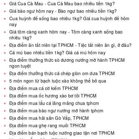
Giá Cua Cà Mau - Cua Cà Mau bao nhiêu tiền 1kg?
Giá bào ngư hôm nay - Bào ngư bao nhiêu tiền 1kg?
Cua huỳnh đế sống bao nhiêu 1kg? Giá cua huỳnh đế hôm
nay
Giá tôm càng xanh hôm nay - Tôm càng xanh sống bao
nhiêu 1kg?
Địa điểm ăn tất niên tại TPHCM - Tiệc tất niên ăn gì, ở đâu?
Cá mú bao nhiêu tiền 1kg? Giá cá mú hôm nay
Địa điểm thưởng thức sò dương nướng mỡ hành TPHCM
ngon tuyệt
Địa điểm thưởng thức cá chép giòn om dưa TPHCM
5 món ngon từ bạch tuộc xào không thể bỏ qua
Địa điểm mua cá cờ kiếm TPHCM
Địa điểm mua ốc hương xào bơ tỏi TPHCM
Địa điểm mua lẩu cá lăng măng chua tphcm
Địa điểm mua bào ngư nướng mỡ hành tphcm
Địa điểm mua hải sản Gò Vấp, TPHCM
Địa điểm mua ghẹ rang muối TPHCM
Địa điểm bán bạch tuộc nướng giao tận nơi TPHCM