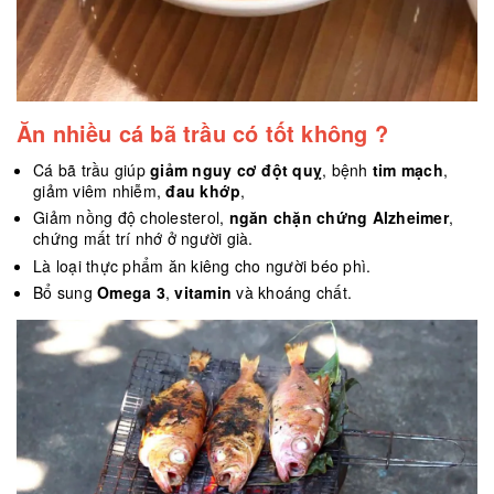
Ăn nhiều cá bã trầu có tốt không ?
Cá bã trầu giúp
giảm nguy cơ đột quỵ
, bệnh
tim mạch
,
giảm viêm nhiễm,
đau khớp
,
Giảm nồng độ cholesterol,
ngăn chặn chứng Alzheimer
,
chứng mất trí nhớ ở người già.
Là loại thực phẩm ăn kiêng cho người béo phì.
Bổ sung
Omega 3
,
vitamin
và khoáng chất.