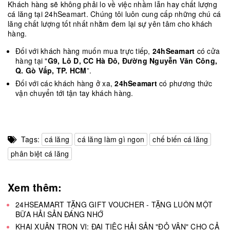
Khách hàng sẽ không phải lo về việc nhầm lẫn hay chất lượng
cá lăng tại 24hSeamart. Chúng tôi luôn cung cấp những chú cá
lăng chất lượng tốt nhất nhằm đem lại sự yên tâm cho khách
hàng.
Đối với khách hàng muốn mua trực tiếp,
24hSeamart
có cửa
hàng tại "
G9, Lô D, CC Hà Đô, Đường Nguyễn Văn Công,
Q. Gò Vấp, TP. HCM
”.
Đối với các khách hàng ở xa,
24hSeamart
có phương thức
vận chuyển tới tận tay khách hàng.
Tags:
cá lăng
cá lăng làm gì ngon
chế biến cá lăng
phân biệt cá lăng
Xem thêm:
24HSEAMART TẶNG GIFT VOUCHER - TẶNG LUÔN MỘT
BỮA HẢI SẢN ĐÁNG NHỚ
KHAI XUÂN TRỌN VỊ: ĐẠI TIỆC HẢI SẢN "ĐỎ VẬN" CHO CẢ