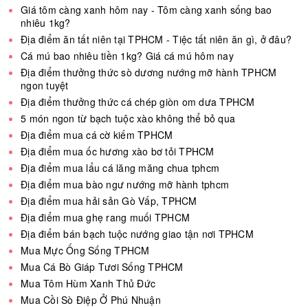
Giá tôm càng xanh hôm nay - Tôm càng xanh sống bao
nhiêu 1kg?
Địa điểm ăn tất niên tại TPHCM - Tiệc tất niên ăn gì, ở đâu?
Cá mú bao nhiêu tiền 1kg? Giá cá mú hôm nay
Địa điểm thưởng thức sò dương nướng mỡ hành TPHCM
ngon tuyệt
Địa điểm thưởng thức cá chép giòn om dưa TPHCM
5 món ngon từ bạch tuộc xào không thể bỏ qua
Địa điểm mua cá cờ kiếm TPHCM
Địa điểm mua ốc hương xào bơ tỏi TPHCM
Địa điểm mua lẩu cá lăng măng chua tphcm
Địa điểm mua bào ngư nướng mỡ hành tphcm
Địa điểm mua hải sản Gò Vấp, TPHCM
Địa điểm mua ghẹ rang muối TPHCM
Địa điểm bán bạch tuộc nướng giao tận nơi TPHCM
Mua Mực Ống Sống TPHCM
Mua Cá Bò Giáp Tươi Sống TPHCM
Mua Tôm Hùm Xanh Thủ Đức
Mua Cồi Sò Điệp Ở Phú Nhuận