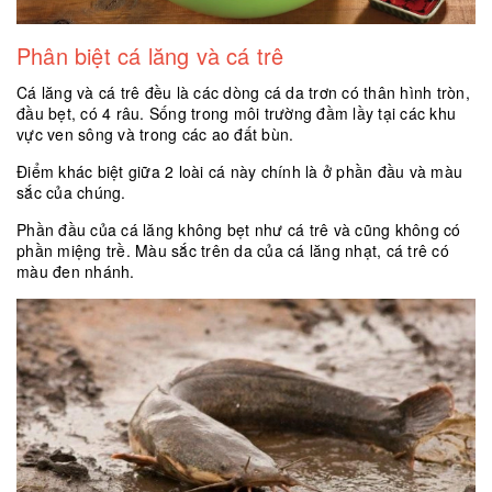
Phân biệt cá lăng và cá trê
Cá lăng và cá trê đều là các dòng cá da trơn có thân hình tròn,
đầu bẹt, có 4 râu. Sống trong môi trường đầm lầy tại các khu
vực ven sông và trong các ao đất bùn.
Điểm khác biệt giữa 2 loài cá này chính là ở phần đầu và màu
sắc của chúng.
Phần đầu của cá lăng không bẹt như cá trê và cũng không có
phần miệng trề. Màu sắc trên da của cá lăng nhạt, cá trê có
màu đen nhánh.