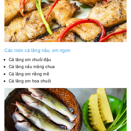
Các món cá lăng nấu, om ngon
Cá lăng om chuối đậu
Cá lăng nấu măng chua
Cá lăng om riềng mẻ
Cá lăng om hoa chuối