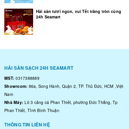
Hải sản tươi ngon, vui Tết trăng tròn cùng
24h Seamart
HẢI SẢN SẠCH 24H SEAMART
MST:
0317388889
Showroom:
86a, Song Hành, Quận 2, TP. Thủ Đức, HCM ,Việt
Nam
Nhà Máy:
Lô 3 cảng cá Phan Thiết, phường Đức Thắng, Tp
Phan Thiết, Tỉnh Bình Thuận
THÔNG TIN LIÊN HỆ