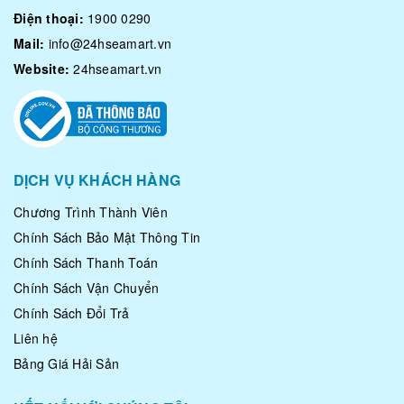
Điện thoại:
1900 0290
Mail:
info@24hseamart.vn
Website:
24hseamart.vn
DỊCH VỤ KHÁCH HÀNG
Chương Trình Thành Viên
Chính Sách Bảo Mật Thông Tin
Chính Sách Thanh Toán
Chính Sách Vận Chuyển
Chính Sách Đổi Trả
Liên hệ
Bảng Giá Hải Sản