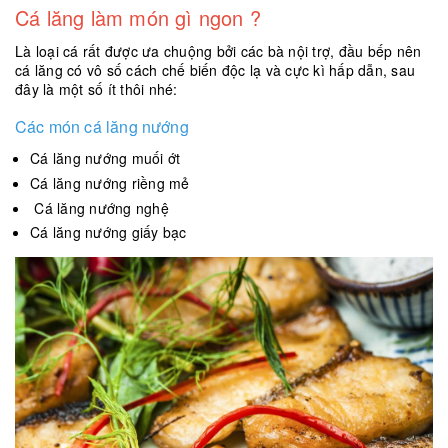
Cá lăng làm món gì ngon ?
Là loại cá rất được ưa chuộng bởi các bà nội trợ, đầu bếp nên
cá lăng có vô số cách chế biến độc lạ và cực kì hấp dẫn, sau
đây là một số ít thôi nhé:
Các món cá lăng nướng
Cá lăng nướng muối ớt
Cá lăng nướng riềng mẻ
Cá lăng nướng nghệ
Cá lăng nướng giấy bạc