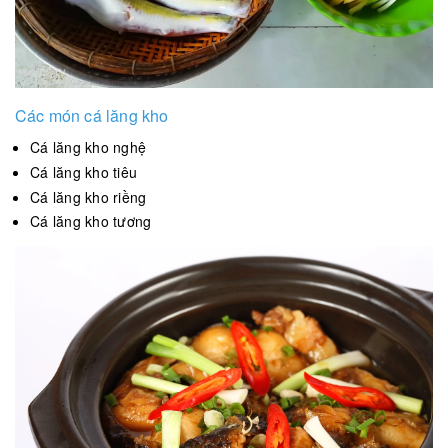
Các món cá lăng kho
Cá lăng kho nghệ
Cá lăng kho tiêu
Cá lăng kho riềng
Cá lăng kho tương