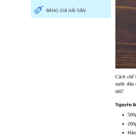
BẢNG GIÁ HẢI SẢN
Cách chế 
nước dừa 
nhỉ?
Nguyên li
500
200g
Hành