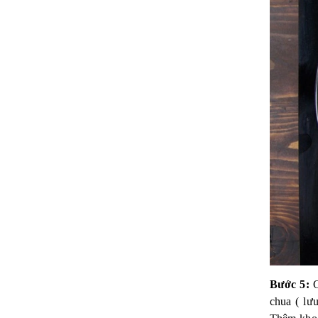
Bước 5:
C
chua ( lư