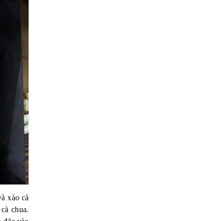
và xào cà
 cà chua.