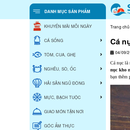
DANH MỤC SẢN PHẨM
KHUYẾN MÃI MỖI NGÀY
Trang chủ
Cá n
CÁ SỐNG
04/09/
TÔM, CUA, GHẸ
Cá nục là
NGHÊU, SÒ, ỐC
nục kho 
bạn thêm 
HẢI SẢN NGỦ ĐÔNG
MỰC, BẠCH TUỘC
GIAO MÓN TẬN NƠI
GÓC ẨM THỰC