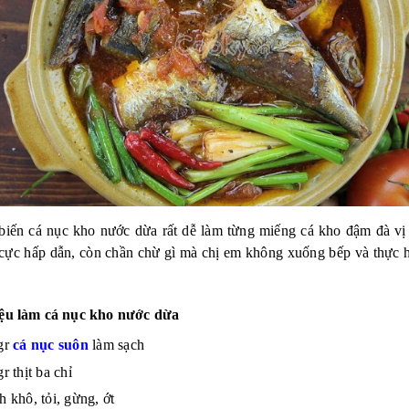
biến cá nục kho nước dừa rất dễ làm từng miếng cá kho đậm đà vị
cực hấp dẫn, còn chần chừ gì mà chị em không xuống bếp và thực 
ệu làm cá nục kho nước dừa
gr
cá nục suôn
làm sạch
r thịt ba chỉ
 khô, tỏi, gừng, ớt