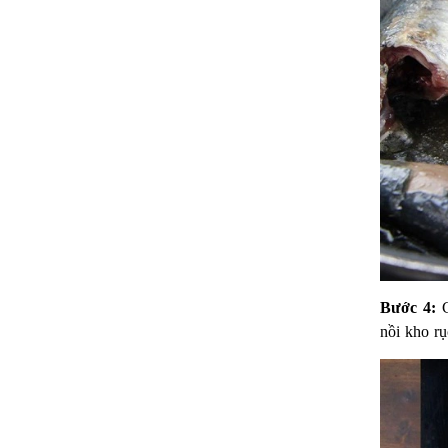
Bước 4:
C
nồi kho r