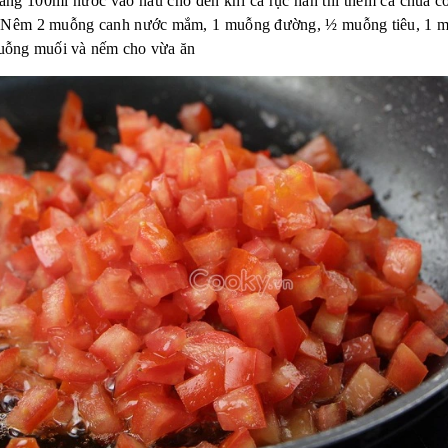
ng 100ml nước vào nấu cho đến khi cà rục hẳn thì thêm cà chua c
 Nêm 2 muỗng canh nước mắm, 1 muỗng đường, ½ muỗng tiêu, 1 m
ỗng muối và nếm cho vừa ăn