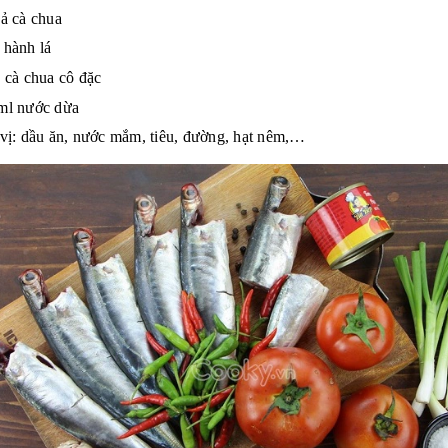
ả cà chua
 hành lá
 cà chua cô đặc
ml nước dừa
vị: dầu ăn, nước mắm, tiêu, đường, hạt nêm,…