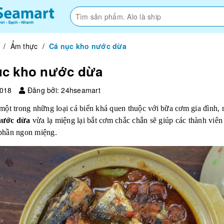
/
Ẩm thực
/
Cá nục kho nước dừa
ục kho nước dừa
2018
Đăng bởi: 24hseamart
 một trong những loại cá biển khá quen thuộc với bữa cơm gia đình
nước dừa
vừa lạ miệng lại bắt cơm chắc chắn sẽ giúp các thành viên
phần ngon miệng.