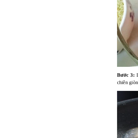
Bước 3:
L
chiên giòn