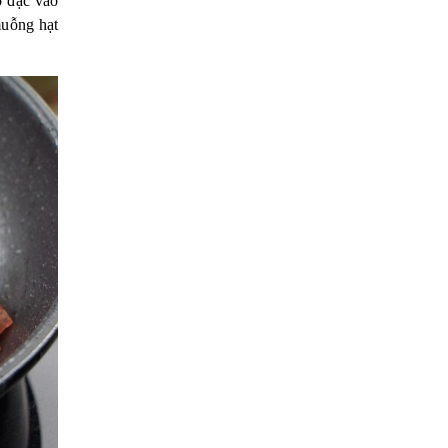
ô đặc vào
uỗng hạt