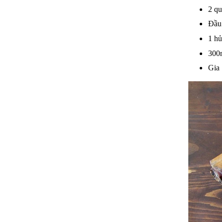
2 qu
Đầu
1 hủ
300
Gia 