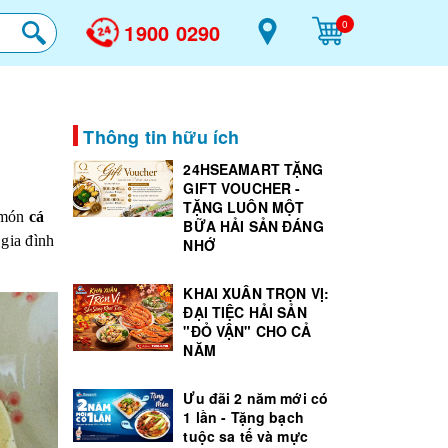
0
1900 0290
Thông tin hữu ích
24HSEAMART TẶNG
GIFT VOUCHER -
TẶNG LUÔN MỘT
, món
cá
BỮA HẢI SẢN ĐÁNG
 gia đình
NHỚ
KHAI XUÂN TRỌN VỊ:
ĐẠI TIỆC HẢI SẢN
"ĐỎ VẬN" CHO CẢ
NĂM
Ưu đãi 2 năm mới có
1 lần - Tặng bạch
tuộc sa tế và mực