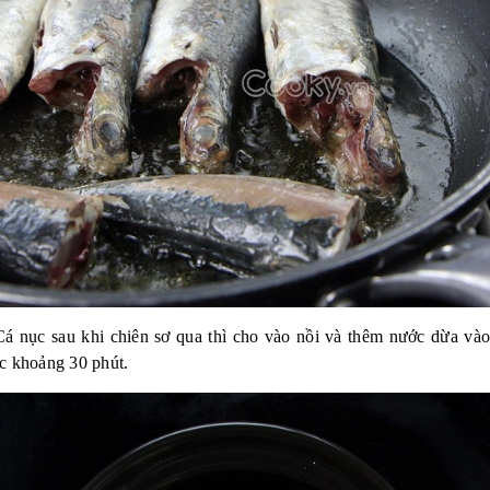
á nục sau khi chiên sơ qua thì cho vào nồi và thêm nước dừa và
ục khoảng 30 phút.