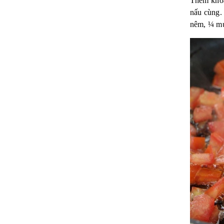
Thêm khoả
nấu cùng.
nêm, ¼ mu