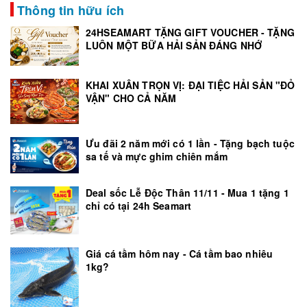
Thông tin hữu ích
24HSEAMART TẶNG GIFT VOUCHER - TẶNG
LUÔN MỘT BỮA HẢI SẢN ĐÁNG NHỚ
KHAI XUÂN TRỌN VỊ: ĐẠI TIỆC HẢI SẢN "ĐỎ
VẬN" CHO CẢ NĂM
Ưu đãi 2 năm mới có 1 lần - Tặng bạch tuộc
sa tế và mực ghim chiên mắm
Deal sốc Lễ Độc Thân 11/11 - Mua 1 tặng 1
chỉ có tại 24h Seamart
Giá cá tầm hôm nay - Cá tầm bao nhiêu
1kg?