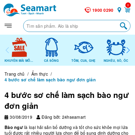
0
1900 0290
KHUYẾN MÃI MỖI NGÀY
CÁ SỐNG
TÔM, CUA, GHẸ
NGHÊU, SÒ, ỐC
Trang chủ
/
Ẩm thực
/
4 bước sơ chế làm sạch bào ngư đơn giản
4 bước sơ chế làm sạch bào ngư
đơn giản
30/08/2019
Đăng bởi: 24hseamart
Bào ngư
là loại hải sản bổ dưỡng và tốt cho sức khỏe mọi lứa
tuổi được rất nhiều người lựa chọn để bổ sung dinh dưỡng cho