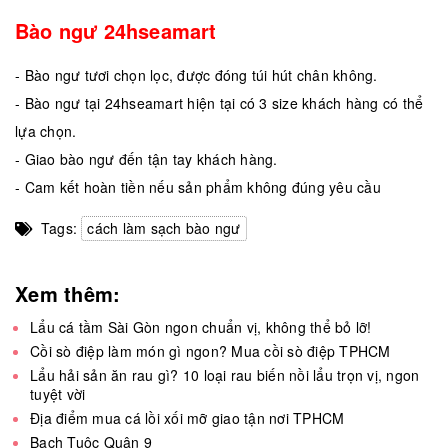
Bào ngư 24hseamart
- Bào ngư tươi chọn lọc, được đóng túi hút chân không.
- Bào ngư tại 24hseamart hiện tại có 3 size khách hàng có thể
lựa chọn.
- Giao bào ngư đến tận tay khách hàng.
- Cam kết hoàn tiền nếu sản phẩm không đúng yêu cầu
Tags:
cách làm sạch bào ngư
Xem thêm:
Lẩu cá tầm Sài Gòn ngon chuẩn vị, không thể bỏ lỡ!
Cồi sò điệp làm món gì ngon? Mua cồi sò điệp TPHCM
Lẩu hải sản ăn rau gì? 10 loại rau biến nồi lẩu trọn vị, ngon
tuyệt vời
Địa điểm mua cá lồi xối mỡ giao tận nơi TPHCM
Bạch Tuộc Quận 9