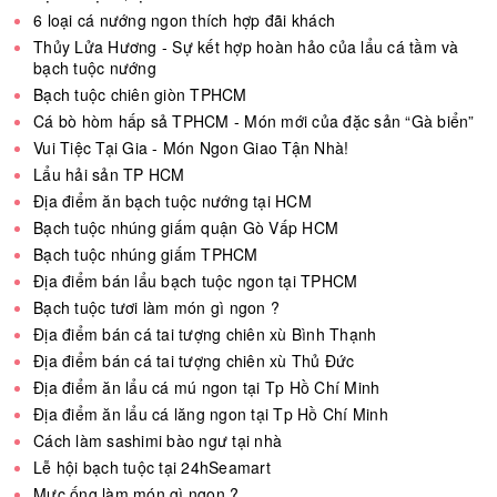
6 loại cá nướng ngon thích hợp đãi khách
Thủy Lửa Hương - Sự kết hợp hoàn hảo của lẩu cá tầm và
bạch tuộc nướng
Bạch tuộc chiên giòn TPHCM
Cá bò hòm hấp sả TPHCM - Món mới của đặc sản “Gà biển”
Vui Tiệc Tại Gia - Món Ngon Giao Tận Nhà!
Lẩu hải sản TP HCM
Địa điểm ăn bạch tuộc nướng tại HCM
Bạch tuộc nhúng giấm quận Gò Vấp HCM
Bạch tuộc nhúng giấm TPHCM
Địa điểm bán lẩu bạch tuộc ngon tại TPHCM
Bạch tuộc tươi làm món gì ngon ?
Địa điểm bán cá tai tượng chiên xù Bình Thạnh
Địa điểm bán cá tai tượng chiên xù Thủ Đức
Địa điểm ăn lẩu cá mú ngon tại Tp Hồ Chí Minh
Địa điểm ăn lẩu cá lăng ngon tại Tp Hồ Chí Minh
Cách làm sashimi bào ngư tại nhà
Lễ hội bạch tuộc tại 24hSeamart
Mực ống làm món gì ngon ?