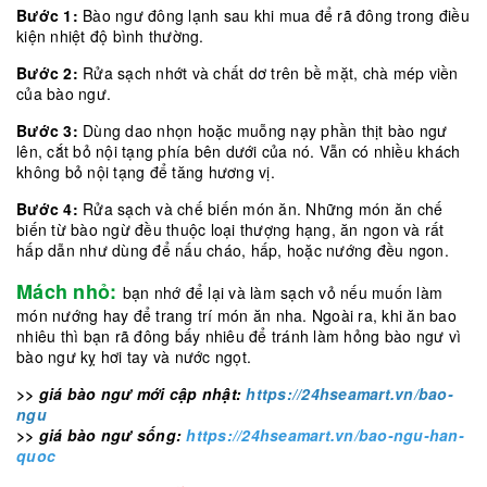
Bước 1:
Bào ngư đông lạnh sau khi mua để rã đông trong điều
kiện nhiệt độ bình thường.
Bước 2:
Rửa sạch nhớt và chất dơ trên bề mặt, chà mép viền
của bào ngư.
Bước 3:
Dùng dao nhọn hoặc muỗng nạy phần thịt bào ngư
lên, cắt bỏ nội tạng phía bên dưới của nó. Vẫn có nhiều khách
không bỏ nội tạng để tăng hương vị.
Bước 4:
Rửa sạch và chế biến món ăn. Những món ăn chế
biến từ bào ngừ đều thuộc loại thượng hạng, ăn ngon và rất
hấp dẫn như dùng để nấu cháo, hấp, hoặc nướng đều ngon.
Mách nhỏ:
bạn nhớ để lại và làm sạch vỏ nếu muốn làm
món nướng hay để trang trí món ăn nha. Ngoài ra, khi ăn bao
nhiêu thì bạn rã đông bấy nhiêu để tránh làm hỏng bào ngư vì
bào ngư kỵ hơi tay và nước ngọt.
>> giá bào ngư mới cập nhật:
https://24hseamart.vn/bao-
ngu
>> giá bào ngư sống:
https://24hseamart.vn/bao-ngu-han-
quoc