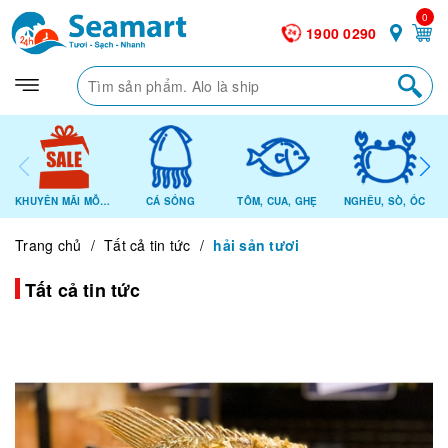
0
1900 0290
KHUYẾN MÃI MỖI NGÀY
CÁ SỐNG
TÔM, CUA, GHẸ
NGHÊU, SÒ, ỐC
Trang chủ
/
Tất cả tin tức
/
hải sản tươi
Tất cả tin tức