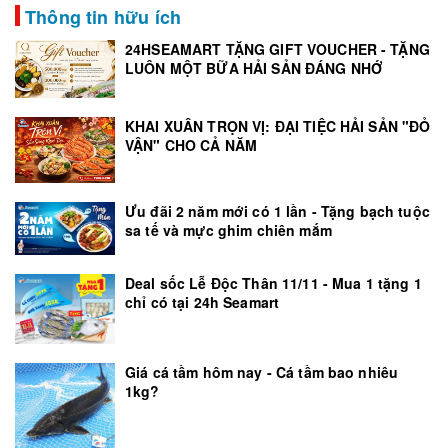
Thông tin hữu ích
24HSEAMART TẶNG GIFT VOUCHER - TẶNG
LUÔN MỘT BỮA HẢI SẢN ĐÁNG NHỚ
KHAI XUÂN TRỌN VỊ: ĐẠI TIỆC HẢI SẢN "ĐỎ
VẬN" CHO CẢ NĂM
Ưu đãi 2 năm mới có 1 lần - Tặng bạch tuộc
sa tế và mực ghim chiên mắm
Deal sốc Lễ Độc Thân 11/11 - Mua 1 tặng 1
chỉ có tại 24h Seamart
Giá cá tầm hôm nay - Cá tầm bao nhiêu
1kg?