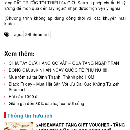
lòng ĐẶT TRƯỚC TỐI THIỂU 24 GIỜ. Sea xin phép chuẩn bị kỹ
lưỡng để món quà đến tay người nhận được trọn vẹn ý nghĩa.
(Chương trình không áp dụng đồng thời với các khuyến mãi
khác)
Tags:
24hSeamart
Xem thêm:
CHIA TAY CỬA HÀNG GÒ VẤP – QUÀ TẶNG NGẬP TRÀN
ĐỒNG GIÁ 83K NHÂN NGÀY QUỐC TẾ PHỤ NỮ !!!!
Mua tôm sú tại Bình Thạnh, Thành phố HCM
Black Friday - Mua Hải Sản Với Ưu Đãi Cực Khủng Từ 24h
Seamart
Hải sản 1000 đ
Giảm giá đến 30% các loại cá tươi sống
Thông tin hữu ích
24HSEAMART TẶNG GIFT VOUCHER - TẶNG