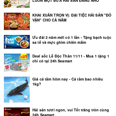
LUÔN MỘT BỮA HẢI SẢN ĐÁNG NHỚ
KHAI XUÂN TRỌN VỊ: ĐẠI TIỆC HẢI SẢN "ĐỎ
VẬN" CHO CẢ NĂM
Ưu đãi 2 năm mới có 1 lần - Tặng bạch tuộc
sa tế và mực ghim chiên mắm
Deal sốc Lễ Độc Thân 11/11 - Mua 1 tặng 1
chỉ có tại 24h Seamart
Giá cá tầm hôm nay - Cá tầm bao nhiêu
1kg?
Hải sản tươi ngon, vui Tết trăng tròn cùng
24h Seamart