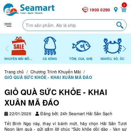
0
1900 0290
KHUYẾN MÃI MỖI NGÀY
CÁ SỐNG
TÔM, CUA, GHẸ
NGHÊU, SÒ, ỐC
Trang chủ
/
Chương Trình Khuyến Mãi
/
GIỎ QUÀ SỨC KHỎE - KHAI XUÂN MÃ ĐÁO
GIỎ QUÀ SỨC KHỎE - KHAI
XUÂN MÃ ĐÁO
22/01/2026
Đăng bởi: 24h Seamart Hải Sản Sạch
Tết Bính Ngọ này, thay vì bánh mứt, hãy chọn Hải Sản Tươi
Ngon làm quà - gửi gắm lời chúc "Sức khỏe dồi dào - Vạn sự