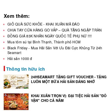
Xem thêm:
GIỎ QUÀ SỨC KHỎE - KHAI XUÂN MÃ ĐÁO
CHIA TAY CỬA HÀNG GÒ VẤP – QUÀ TẶNG NGẬP TRÀN
ĐỒNG GIÁ 83K NHÂN NGÀY QUỐC TẾ PHỤ NỮ !!!!
Mua tôm sú tại Bình Thạnh, Thành phố HCM
Black Friday - Mua Hải Sản Với Ưu Đãi Cực Khủng Từ 24h
Seamart
Hải sản 1000 đ
Thông tin hữu ích
24HSEAMART TẶNG GIFT VOUCHER - TẶNG
LUÔN MỘT BỮA HẢI SẢN ĐÁNG NHỚ
KHAI XUÂN TRỌN VỊ: ĐẠI TIỆC HẢI SẢN "ĐỎ
VẬN" CHO CẢ NĂM