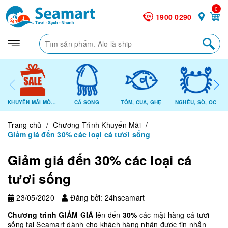
0
1900 0290
KHUYẾN MÃI MỖI NGÀY
CÁ SỐNG
TÔM, CUA, GHẸ
NGHÊU, SÒ, ỐC
Trang chủ
/
Chương Trình Khuyến Mãi
/
Giảm giá đến 30% các loại cá tươi sống
Giảm giá đến 30% các loại cá
tươi sống
23/05/2020
Đăng bởi: 24hseamart
Chương trình GIẢM GIÁ
lên đến
30%
các mặt hàng cá tươi
sống tại Seamart dành cho khách hàng nhận được tin nhắn