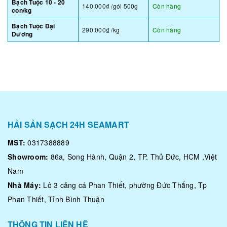
Bạch Tuộc 10 - 20
140.000₫
/gói 500g
Còn hàng
con/kg
Bạch Tuộc Đại
290.000₫
/kg
Còn hàng
Dương
HẢI SẢN SẠCH 24H SEAMART
MST:
0317388889
Showroom:
86a, Song Hành, Quận 2, TP. Thủ Đức, HCM ,Việt
Nam
Nhà Máy:
Lô 3 cảng cá Phan Thiết, phường Đức Thắng, Tp
Phan Thiết, Tỉnh Bình Thuận
THÔNG TIN LIÊN HỆ