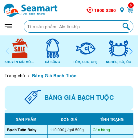
0
1900 0290
KHUYẾN MÃI MỖI NGÀY
CÁ SỐNG
TÔM, CUA, GHẸ
NGHÊU, SÒ, ỐC
Trang chủ
/
Bảng Giá Bạch Tuộc
BẢNG GIÁ BẠCH TUỘC
SẢN PHẨM
ĐƠN GIÁ
TÌNH TRẠNG
Bạch Tuộc Baby
110.000₫
/gói 500g
Còn hàng