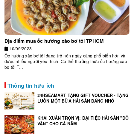
Địa điểm mua ốc hương xào bơ tỏi TPHCM
10/09/2023
Ốc hương xào bơ tỏi đang trở nên ngày càng phổ biến hơn và
được nhiều người yêu thích. Có thể thưởng thức ốc hương xào
bơ tỏi T...
Thông tin hữu ích
24HSEAMART TẶNG GIFT VOUCHER - TẶNG
LUÔN MỘT BỮA HẢI SẢN ĐÁNG NHỚ
KHAI XUÂN TRỌN VỊ: ĐẠI TIỆC HẢI SẢN "ĐỎ
VẬN" CHO CẢ NĂM