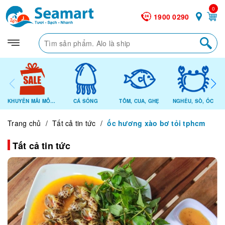
0
1900 0290
KHUYẾN MÃI MỖI NGÀY
CÁ SỐNG
TÔM, CUA, GHẸ
NGHÊU, SÒ, ỐC
Trang chủ
/
Tất cả tin tức
/
ốc hương xào bơ tỏi tphcm
Tất cả tin tức