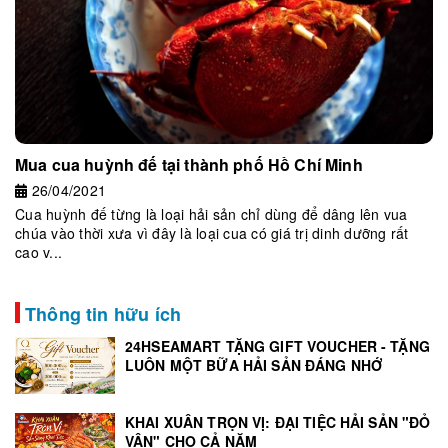
Mua cua huỳnh đế tại thành phố Hồ Chí Minh
26/04/2021
Cua huỳnh đế từng là loại hải sản chỉ dùng để dâng lên vua
chúa vào thời xưa vì đây là loại cua có giá trị dinh dưỡng rất
cao v...
Thông tin hữu ích
24HSEAMART TẶNG GIFT VOUCHER - TẶNG
LUÔN MỘT BỮA HẢI SẢN ĐÁNG NHỚ
KHAI XUÂN TRỌN VỊ: ĐẠI TIỆC HẢI SẢN "ĐỎ
VẬN" CHO CẢ NĂM