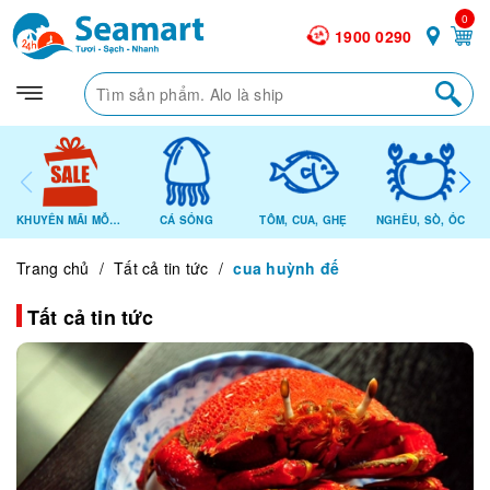
0
1900 0290
KHUYẾN MÃI MỖI NGÀY
CÁ SỐNG
TÔM, CUA, GHẸ
NGHÊU, SÒ, ỐC
Trang chủ
/
Tất cả tin tức
/
cua huỳnh đế
Tất cả tin tức