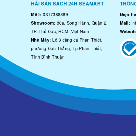
HẢI SẢN SẠCH 24H SEAMART
THÔNG
MST:
0317388889
Điện th
Showroom:
86a, Song Hành, Quận 2,
Mail:
i
TP. Thủ Đức, HCM ,Việt Nam
Websit
Nhà Máy:
Lô 3 cảng cá Phan Thiết,
phường Đức Thắng, Tp Phan Thiết,
Tỉnh Bình Thuận