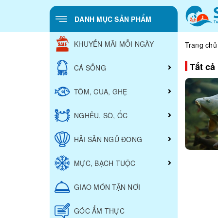
DANH MỤC SẢN PHẨM
KHUYẾN MÃI MỖI NGÀY
Trang chủ
Tất cả 
CÁ SỐNG
TÔM, CUA, GHẸ
NGHÊU, SÒ, ỐC
HẢI SẢN NGỦ ĐÔNG
MỰC, BẠCH TUỘC
GIAO MÓN TẬN NƠI
GÓC ẨM THỰC