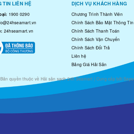
 TIN LIÊN HỆ
DỊCH VỤ KHÁCH HÀNG
oại:
1900 0290
Chương Trình Thành Viên
nfo@24hseamart.vn
Chính Sách Bảo Mật Thông Tin
e:
24hseamart.vn
Chính Sách Thanh Toán
Chính Sách Vận Chuyển
Chính Sách Đổi Trả
Liên hệ
Bảng Giá Hải Sản
Bản quyền thuộc về
Hải sản sạch 24h Seamart
|
Cung cấp bởi Sapo