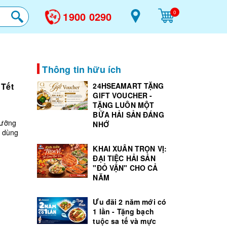
0
1900 0290
Thông tin hữu ích
 Tết
24HSEAMART TẶNG
GIFT VOUCHER -
TẶNG LUÔN MỘT
BỮA HẢI SẢN ĐÁNG
dưỡng
NHỚ
i dùng
KHAI XUÂN TRỌN VỊ:
ĐẠI TIỆC HẢI SẢN
"ĐỎ VẬN" CHO CẢ
NĂM
Ưu đãi 2 năm mới có
1 lần - Tặng bạch
tuộc sa tế và mực