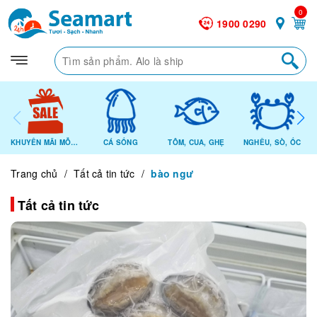
0
1900 0290
KHUYẾN MÃI MỖI NGÀY
CÁ SỐNG
TÔM, CUA, GHẸ
NGHÊU, SÒ, ỐC
Trang chủ
/
Tất cả tin tức
/
bào ngư
Tất cả tin tức