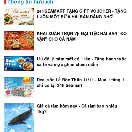
Thông tin hữu ích
24HSEAMART TẶNG GIFT VOUCHER - TẶNG
LUÔN MỘT BỮA HẢI SẢN ĐÁNG NHỚ
KHAI XUÂN TRỌN VỊ: ĐẠI TIỆC HẢI SẢN "ĐỎ
VẬN" CHO CẢ NĂM
Ưu đãi 2 năm mới có 1 lần - Tặng bạch tuộc
sa tế và mực ghim chiên mắm
Deal sốc Lễ Độc Thân 11/11 - Mua 1 tặng 1
chỉ có tại 24h Seamart
Giá cá tầm hôm nay - Cá tầm bao nhiêu
1kg?