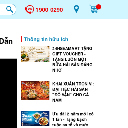
0
1900 0290
 Dẫn
Thông tin hữu ích
24HSEAMART TẶNG
GIFT VOUCHER -
TẶNG LUÔN MỘT
BỮA HẢI SẢN ĐÁNG
NHỚ
KHAI XUÂN TRỌN VỊ:
ĐẠI TIỆC HẢI SẢN
"ĐỎ VẬN" CHO CẢ
NĂM
Ưu đãi 2 năm mới có
1 lần - Tặng bạch
tuộc sa tế và mực