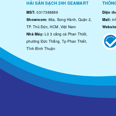
HẢI SẢN SẠCH 24H SEAMART
THÔNG
MST:
0317388889
Điện th
Showroom:
86a, Song Hành, Quận 2,
Mail:
i
TP. Thủ Đức, HCM ,Việt Nam
Websit
Nhà Máy:
Lô 3 cảng cá Phan Thiết,
phường Đức Thắng, Tp Phan Thiết,
Tỉnh Bình Thuận