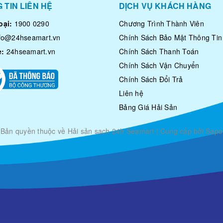
 TIN LIÊN HỆ
DỊCH VỤ KHÁCH HÀNG
oại:
1900 0290
Chương Trình Thành Viên
nfo@24hseamart.vn
Chính Sách Bảo Mật Thông Tin
e:
24hseamart.vn
Chính Sách Thanh Toán
Chính Sách Vận Chuyển
Chính Sách Đổi Trả
Liên hệ
Bảng Giá Hải Sản
Bản quyền thuộc về
Hải sản sạch 24h Seamart
|
Cung cấp bởi Sapo