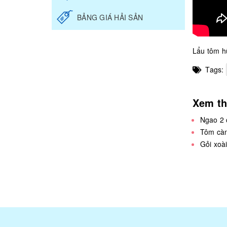
BẢNG GIÁ HẢI SẢN
Lẩu tôm 
Tags:
Xem t
Ngao 2 
Tôm càn
Gỏi xoà