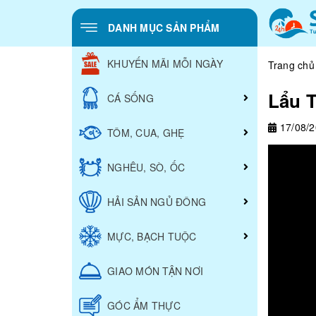
DANH MỤC SẢN PHẨM
KHUYẾN MÃI MỖI NGÀY
Trang chủ
Lẩu 
CÁ SỐNG
17/08/
TÔM, CUA, GHẸ
NGHÊU, SÒ, ỐC
HẢI SẢN NGỦ ĐÔNG
MỰC, BẠCH TUỘC
GIAO MÓN TẬN NƠI
GÓC ẨM THỰC