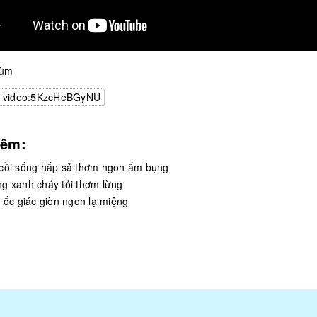
hùm
video:5KzcHeBGyNU
hêm:
cồi sống hấp sả thơm ngon ấm bụng
g xanh cháy tỏi thơm lừng
i ốc giác giòn ngon lạ miệng