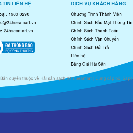
 TIN LIÊN HỆ
DỊCH VỤ KHÁCH HÀNG
oại:
1900 0290
Chương Trình Thành Viên
nfo@24hseamart.vn
Chính Sách Bảo Mật Thông Tin
e:
24hseamart.vn
Chính Sách Thanh Toán
Chính Sách Vận Chuyển
Chính Sách Đổi Trả
Liên hệ
Bảng Giá Hải Sản
Bản quyền thuộc về
Hải sản sạch 24h Seamart
|
Cung cấp bởi Sapo