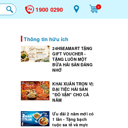
0
1900 0290
Thông tin hữu ích
24HSEAMART TẶNG
GIFT VOUCHER -
TẶNG LUÔN MỘT
BỮA HẢI SẢN ĐÁNG
NHỚ
KHAI XUÂN TRỌN VỊ:
ĐẠI TIỆC HẢI SẢN
"ĐỎ VẬN" CHO CẢ
NĂM
Ưu đãi 2 năm mới có
1 lần - Tặng bạch
tuộc sa tế và mực