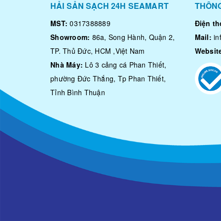
HẢI SẢN SẠCH 24H SEAMART
THÔNG
MST:
0317388889
Điện th
Showroom:
86a, Song Hành, Quận 2,
Mail:
i
TP. Thủ Đức, HCM ,Việt Nam
Websit
Nhà Máy:
Lô 3 cảng cá Phan Thiết,
phường Đức Thắng, Tp Phan Thiết,
Tỉnh Bình Thuận