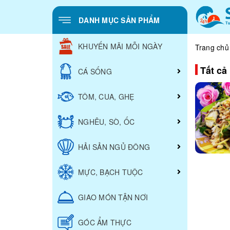
DANH MỤC SẢN PHẨM
KHUYẾN MÃI MỖI NGÀY
Trang chủ
Tất cả 
CÁ SỐNG
TÔM, CUA, GHẸ
NGHÊU, SÒ, ỐC
HẢI SẢN NGỦ ĐÔNG
MỰC, BẠCH TUỘC
GIAO MÓN TẬN NƠI
GÓC ẨM THỰC