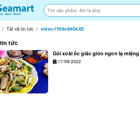
/
Tất cả tin tức
/
video:fY6Sv99GkXE
tin tức
Gỏi xoài ốc giác giòn ngon lạ miệng
17/08/2022