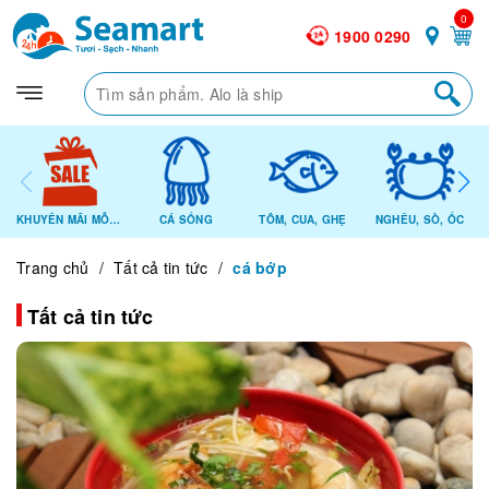
0
1900 0290
KHUYẾN MÃI MỖI NGÀY
CÁ SỐNG
TÔM, CUA, GHẸ
NGHÊU, SÒ, ỐC
Trang chủ
/
Tất cả tin tức
/
cá bớp
Tất cả tin tức