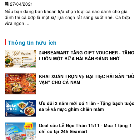
27/04/2021
Nếu bạn đang băn khoăn lựa chọn loại cá nào dành cho gia
đình thì cá bớp là một sự lựa chọn rất sáng suốt nhé. Cá bớp
vừa ngon ...
Thông tin hữu ích
24HSEAMART TẶNG GIFT VOUCHER - TẶNG
LUÔN MỘT BỮA HẢI SẢN ĐÁNG NHỚ
KHAI XUÂN TRỌN VỊ: ĐẠI TIỆC HẢI SẢN "ĐỎ
VẬN" CHO CẢ NĂM
Ưu đãi 2 năm mới có 1 lần - Tặng bạch tuộc
sa tế và mực ghim chiên mắm
Deal sốc Lễ Độc Thân 11/11 - Mua 1 tặng 1
chỉ có tại 24h Seamart